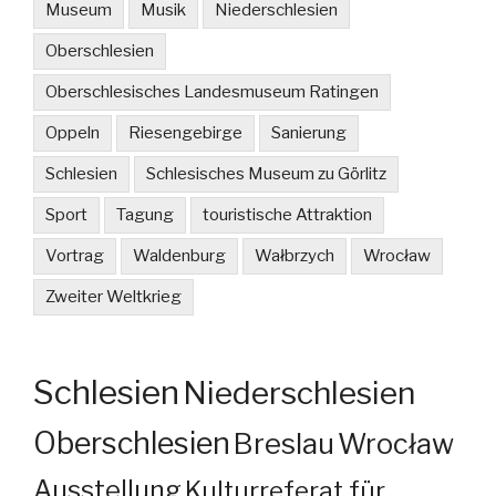
Museum
Musik
Niederschlesien
Oberschlesien
Oberschlesisches Landesmuseum Ratingen
Oppeln
Riesengebirge
Sanierung
Schlesien
Schlesisches Museum zu Görlitz
Sport
Tagung
touristische Attraktion
Vortrag
Waldenburg
Wałbrzych
Wrocław
Zweiter Weltkrieg
Schlesien
Niederschlesien
Oberschlesien
Breslau
Wrocław
Ausstellung
Kulturreferat für