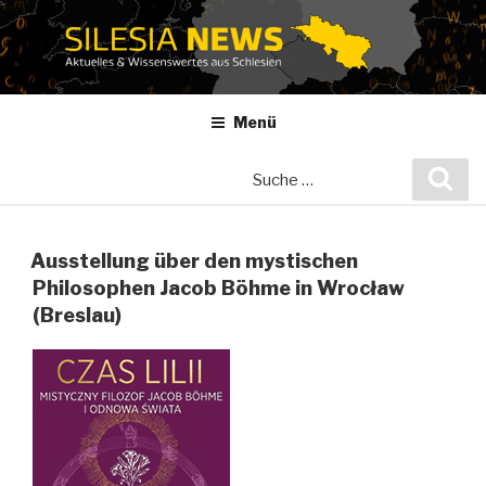
Zum
Inhalt
springen
Menü
Suche
Suc
nach:
Ausstellung über den mystischen
Philosophen Jacob Böhme in Wrocław
(Breslau)