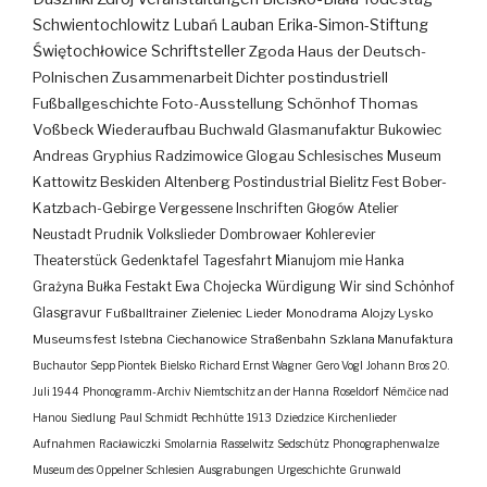
Schwientochlowitz
Lubań
Lauban
Erika-Simon-Stiftung
Świętochłowice
Schriftsteller
Zgoda
Haus der Deutsch-
Polnischen Zusammenarbeit
Dichter
postindustriell
Fußballgeschichte
Foto-Ausstellung
Schönhof
Thomas
Voßbeck
Wiederaufbau
Buchwald
Glasmanufaktur
Bukowiec
Andreas Gryphius
Radzimowice
Glogau
Schlesisches Museum
Kattowitz
Beskiden
Altenberg
Postindustrial
Bielitz
Fest
Bober-
Katzbach-Gebirge
Vergessene Inschriften
Głogów
Atelier
Neustadt
Prudnik
Volkslieder
Dombrowaer Kohlerevier
Theaterstück
Gedenktafel
Tagesfahrt
Mianujom mie Hanka
Grażyna Bułka
Festakt
Ewa Chojecka
Würdigung
Wir sind Schönhof
Glasgravur
Fußballtrainer
Zieleniec
Lieder
Monodrama
Alojzy Lysko
Museumsfest
Istebna
Ciechanowice
Straßenbahn
Szklana Manufaktura
Buchautor
Sepp Piontek
Bielsko
Richard Ernst Wagner
Gero Vogl
Johann Bros
20.
Juli 1944
Phonogramm-Archiv
Niemtschitz an der Hanna
Roseldorf
Némčice nad
Hanou
Siedlung
Paul Schmidt
Pechhütte
1913
Dziedzice
Kirchenlieder
Aufnahmen
Racławiczki
Smolarnia
Rasselwitz
Sedschütz
Phonographenwalze
Museum des Oppelner Schlesien
Ausgrabungen
Urgeschichte
Grunwald