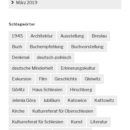
März 2019
Schlagwörter
1945
Architektur
Ausstellung
Breslau
Buch
Buchempfehlung
Buchvorstellung
Denkmal
deutsch-polnisch
deutsche Minderheit
Erinnerungskultur
Exkursion
Film
Geschichte
Gleiwitz
Görlitz
Haus Schlesien
Hirschberg
Jelenia Góra
Jubiläum
Katowice
Kattowitz
Kirche
Kulturreferat für Oberschlesien
Kulturreferat für Schlesien
Kunst
Literatur