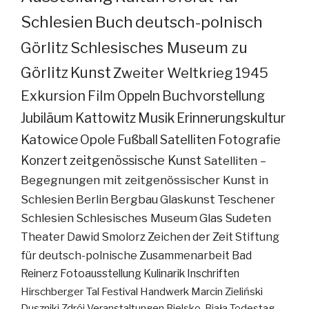
Schlesien
Buch
deutsch-polnisch
Görlitz
Schlesisches Museum zu
Görlitz
Kunst
Zweiter Weltkrieg
1945
Exkursion
Film
Oppeln
Buchvorstellung
Jubiläum
Kattowitz
Musik
Erinnerungskultur
Katowice
Opole
Fußball
Satelliten
Fotografie
Konzert
zeitgenössische Kunst
Satelliten –
Begegnungen mit zeitgenössischer Kunst in
Schlesien
Berlin
Bergbau
Glaskunst
Teschener
Schlesien
Schlesisches Museum
Glas
Sudeten
Theater
Dawid Smolorz
Zeichen der Zeit
Stiftung
für deutsch-polnische Zusammenarbeit
Bad
Reinerz
Fotoausstellung
Kulinarik
Inschriften
Hirschberger Tal
Festival
Handwerk
Marcin Zieliński
Duszniki Zdrój
Veranstaltungen
Bielsko-Biała
Todestag