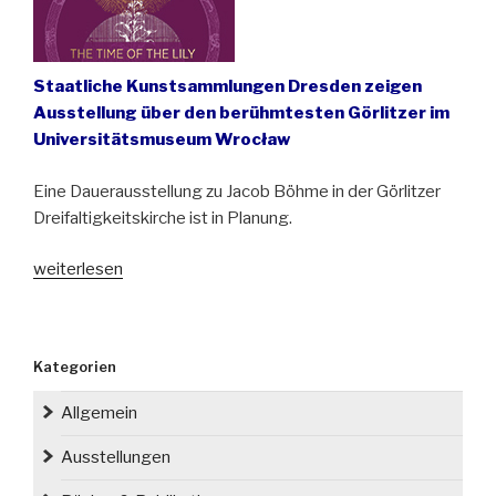
Staatliche Kunstsammlungen Dresden zeigen
Ausstellung über den berühmtesten Görlitzer im
Universitätsmuseum Wrocław
Eine Dauerausstellung zu Jacob Böhme in der Görlitzer
Dreifaltigkeitskirche ist in Planung.
„Ausstellung
weiterlesen
über
den
mystischen
Kategorien
Philosophen
Jacob
Allgemein
Böhme
in
Ausstellungen
Wrocław