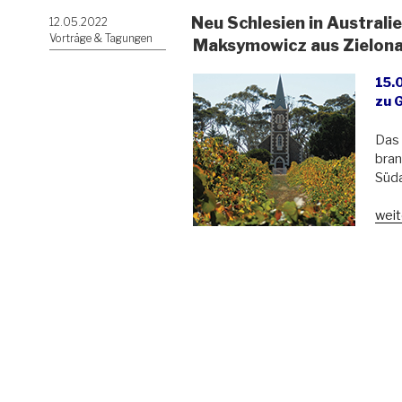
Neu Schlesien in Australie
Veröffentlicht
12.05.2022
am
Vorträge & Tagungen
Maksymowicz aus Zielona 
15.
zu G
Das 
bran
Süda
„Ne
weit
Schl
in
Aust
Vort
von
Dr.
Anit
Mak
aus