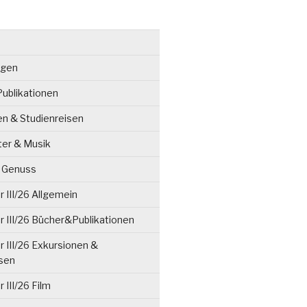
ngen
ublikationen
en & Studienreisen
ter & Musik
& Genuss
 III/26 Allgemein
 III/26 Bücher&Publikationen
 III/26 Exkursionen &
isen
 III/26 Film