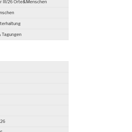
r III/26 Orte&Menschen
enschen
terhaltung
& Tagungen
026