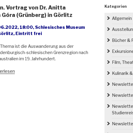
Kategorien
n. Vortrag von Dr. Anitta
Góra (Grünberg) in Görlitz
Allgemein
06.2022, 18:00, Schlesisches Museum
Ausstellu
örlitz, Eintritt frei
Bücher & P
Thema ist die Auswanderung aus der
Exkursion
denburgisch-schlesischen Grenzregion nach
ustralien im 19. Jahrhundert.
Film, Thea
u
erlesen
Kulinarik 
esien
Newsletter
ralien.
Newsletter
rag
Newsletter
Studienre
ta
symowicz
Newsletter