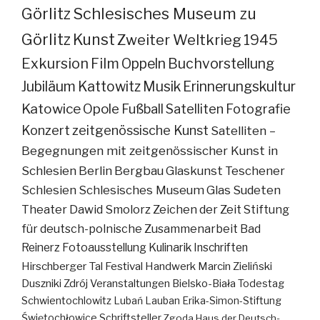
Görlitz
Schlesisches Museum zu
Görlitz
Kunst
Zweiter Weltkrieg
1945
Exkursion
Film
Oppeln
Buchvorstellung
Jubiläum
Kattowitz
Musik
Erinnerungskultur
Katowice
Opole
Fußball
Satelliten
Fotografie
Konzert
zeitgenössische Kunst
Satelliten –
Begegnungen mit zeitgenössischer Kunst in
Schlesien
Berlin
Bergbau
Glaskunst
Teschener
Schlesien
Schlesisches Museum
Glas
Sudeten
Theater
Dawid Smolorz
Zeichen der Zeit
Stiftung
für deutsch-polnische Zusammenarbeit
Bad
Reinerz
Fotoausstellung
Kulinarik
Inschriften
Hirschberger Tal
Festival
Handwerk
Marcin Zieliński
Duszniki Zdrój
Veranstaltungen
Bielsko-Biała
Todestag
Schwientochlowitz
Lubań
Lauban
Erika-Simon-Stiftung
Świętochłowice
Schriftsteller
Zgoda
Haus der Deutsch-