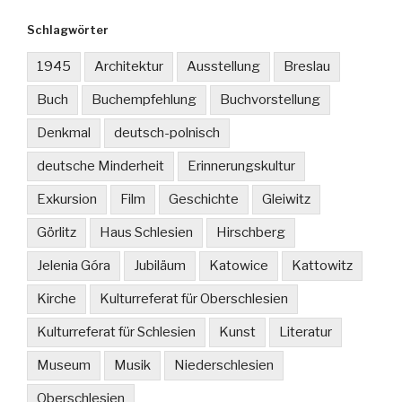
Schlagwörter
1945
Architektur
Ausstellung
Breslau
Buch
Buchempfehlung
Buchvorstellung
Denkmal
deutsch-polnisch
deutsche Minderheit
Erinnerungskultur
Exkursion
Film
Geschichte
Gleiwitz
Görlitz
Haus Schlesien
Hirschberg
Jelenia Góra
Jubiläum
Katowice
Kattowitz
Kirche
Kulturreferat für Oberschlesien
Kulturreferat für Schlesien
Kunst
Literatur
Museum
Musik
Niederschlesien
Oberschlesien