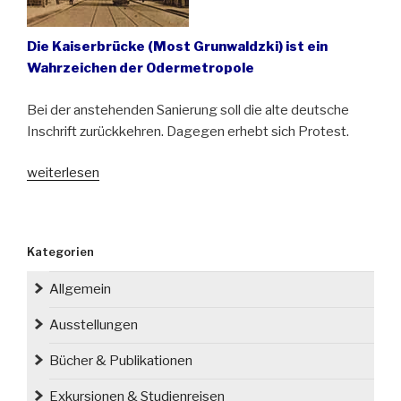
Die Kaiserbrücke (Most Grunwaldzki) ist ein
Wahrzeichen der Odermetropole
Bei der anstehenden Sanierung soll die alte deutsche
Inschrift zurückkehren. Dagegen erhebt sich Protest.
„Die
weiterlesen
Kaiserbrücke
in
Breslau
Kategorien
macht
Schlagzeiten“
Allgemein
Ausstellungen
Bücher & Publikationen
Exkursionen & Studienreisen