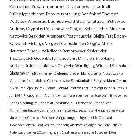
Polnischen Zusammenarbeit
Dichter
postindustriell
Fußballgeschichte
Foto-Ausstellung
Schönhof
Thomas
Voßbeck
Wiederaufbau
Buchwald
Glasmanufaktur
Bukowiec
Andreas Gryphius
Radzimowice
Glogau
Schlesisches Museum
Kattowitz
Beskiden
Altenberg
Postindustrial
Bielitz
Fest
Bober-
Katzbach-Gebirge
Vergessene Inschriften
Głogów
Atelier
Neustadt
Prudnik
Volkslieder
Dombrowaer Kohlerevier
Theaterstück
Gedenktafel
Tagesfahrt
Mianujom mie Hanka
Grażyna Bułka
Festakt
Ewa Chojecka
Würdigung
Wir sind Schönhof
Glasgravur
Fußballtrainer
Zieleniec
Lieder
Monodrama
Alojzy Lysko
Museumsfest
Istebna
Ciechanowice
Straßenbahn
Szklana Manufaktura
Buchautor
Sepp Piontek
Bielsko
Richard Ernst Wagner
Gero Vogl
Johann Bros
20.
Juli 1944
Phonogramm-Archiv
Niemtschitz an der Hanna
Roseldorf
Némčice nad
Hanou
Siedlung
Paul Schmidt
Pechhütte
1913
Dziedzice
Kirchenlieder
Aufnahmen
Racławiczki
Smolarnia
Rasselwitz
Sedschütz
Phonographenwalze
Museum des Oppelner Schlesien
Ausgrabungen
Urgeschichte
Grunwald
Alexander Schenk Graf von Stauffenberg
Attentat
Adlergebirge
Góry Orlickie
Rudelstadt
Hanka
20. Jahrhundert
Erzählung
schlesische Sprache
Nowa