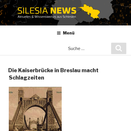
Zum
Inhalt
springen
Menü
Suche
Suc
nach:
Die Kaiserbrücke in Breslau macht
Schlagzeiten