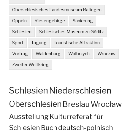
Oberschlesisches Landesmuseum Ratingen
Oppeln
Riesengebirge
Sanierung
Schlesien
Schlesisches Museum zu Görlitz
Sport
Tagung
touristische Attraktion
Vortrag
Waldenburg
Wałbrzych
Wrocław
Zweiter Weltkrieg
Schlesien
Niederschlesien
Oberschlesien
Breslau
Wrocław
Ausstellung
Kulturreferat für
Schlesien
Buch
deutsch-polnisch