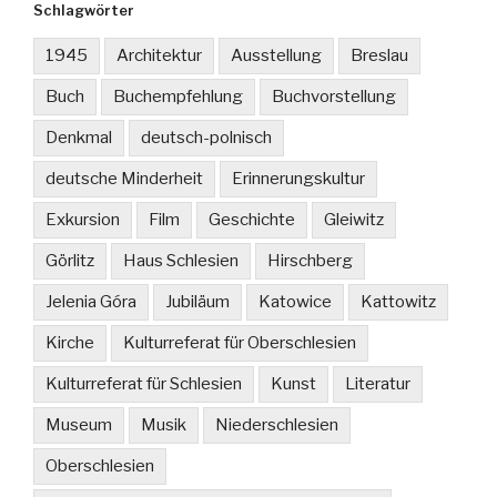
Schlagwörter
1945
Architektur
Ausstellung
Breslau
Buch
Buchempfehlung
Buchvorstellung
Denkmal
deutsch-polnisch
deutsche Minderheit
Erinnerungskultur
Exkursion
Film
Geschichte
Gleiwitz
Görlitz
Haus Schlesien
Hirschberg
Jelenia Góra
Jubiläum
Katowice
Kattowitz
Kirche
Kulturreferat für Oberschlesien
Kulturreferat für Schlesien
Kunst
Literatur
Museum
Musik
Niederschlesien
Oberschlesien