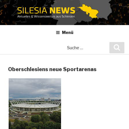
Zum
Inhalt
springen
Menü
Suche
Suc
nach:
Oberschlesiens neue Sportarenas