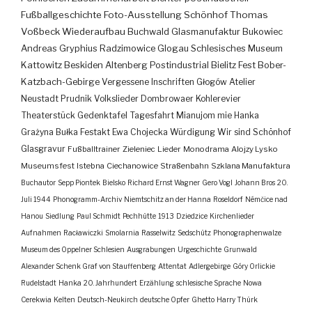
Fußballgeschichte
Foto-Ausstellung
Schönhof
Thomas
Voßbeck
Wiederaufbau
Buchwald
Glasmanufaktur
Bukowiec
Andreas Gryphius
Radzimowice
Glogau
Schlesisches Museum
Kattowitz
Beskiden
Altenberg
Postindustrial
Bielitz
Fest
Bober-
Katzbach-Gebirge
Vergessene Inschriften
Głogów
Atelier
Neustadt
Prudnik
Volkslieder
Dombrowaer Kohlerevier
Theaterstück
Gedenktafel
Tagesfahrt
Mianujom mie Hanka
Grażyna Bułka
Festakt
Ewa Chojecka
Würdigung
Wir sind Schönhof
Glasgravur
Fußballtrainer
Zieleniec
Lieder
Monodrama
Alojzy Lysko
Museumsfest
Istebna
Ciechanowice
Straßenbahn
Szklana Manufaktura
Buchautor
Sepp Piontek
Bielsko
Richard Ernst Wagner
Gero Vogl
Johann Bros
20.
Juli 1944
Phonogramm-Archiv
Niemtschitz an der Hanna
Roseldorf
Némčice nad
Hanou
Siedlung
Paul Schmidt
Pechhütte
1913
Dziedzice
Kirchenlieder
Aufnahmen
Racławiczki
Smolarnia
Rasselwitz
Sedschütz
Phonographenwalze
Museum des Oppelner Schlesien
Ausgrabungen
Urgeschichte
Grunwald
Alexander Schenk Graf von Stauffenberg
Attentat
Adlergebirge
Góry Orlickie
Rudelstadt
Hanka
20. Jahrhundert
Erzählung
schlesische Sprache
Nowa
Cerekwia
Kelten
Deutsch-Neukirch
deutsche Opfer
Ghetto
Harry Thürk