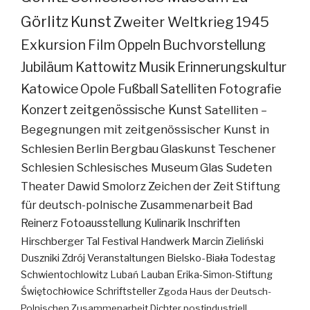
Görlitz
Kunst
Zweiter Weltkrieg
1945
Exkursion
Film
Oppeln
Buchvorstellung
Jubiläum
Kattowitz
Musik
Erinnerungskultur
Katowice
Opole
Fußball
Satelliten
Fotografie
Konzert
zeitgenössische Kunst
Satelliten –
Begegnungen mit zeitgenössischer Kunst in
Schlesien
Berlin
Bergbau
Glaskunst
Teschener
Schlesien
Schlesisches Museum
Glas
Sudeten
Theater
Dawid Smolorz
Zeichen der Zeit
Stiftung
für deutsch-polnische Zusammenarbeit
Bad
Reinerz
Fotoausstellung
Kulinarik
Inschriften
Hirschberger Tal
Festival
Handwerk
Marcin Zieliński
Duszniki Zdrój
Veranstaltungen
Bielsko-Biała
Todestag
Schwientochlowitz
Lubań
Lauban
Erika-Simon-Stiftung
Świętochłowice
Schriftsteller
Zgoda
Haus der Deutsch-
Polnischen Zusammenarbeit
Dichter
postindustriell