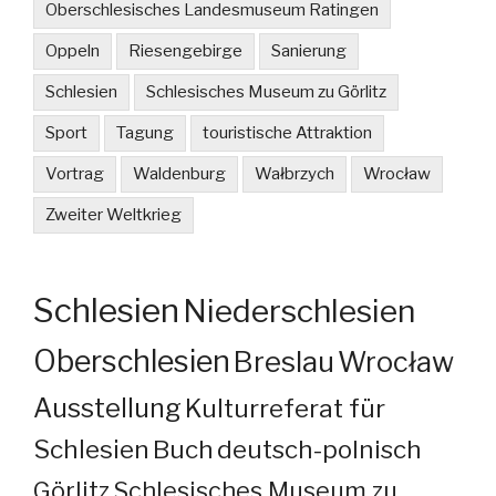
Oberschlesisches Landesmuseum Ratingen
Oppeln
Riesengebirge
Sanierung
Schlesien
Schlesisches Museum zu Görlitz
Sport
Tagung
touristische Attraktion
Vortrag
Waldenburg
Wałbrzych
Wrocław
Zweiter Weltkrieg
Schlesien
Niederschlesien
Oberschlesien
Breslau
Wrocław
Ausstellung
Kulturreferat für
Schlesien
Buch
deutsch-polnisch
Görlitz
Schlesisches Museum zu