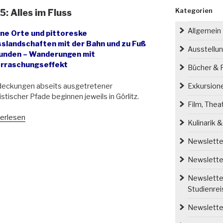
Kategorien
: Alles im Fluss
Allgemein
ine Orte und pittoreske
sslandschaften mit der Bahn und zu Fuß
Ausstellu
unden – Wanderungen mit
rraschungseffekt
Bücher & P
deckungen abseits ausgetretener
Exkursion
istischer Pfade beginnen jeweils in Görlitz.
Film, Thea
ndern
erlesen
Kulinarik 
esien
Newsletter
5:
s
Newsletter
Newsletter
s“
Studienre
Newsletter