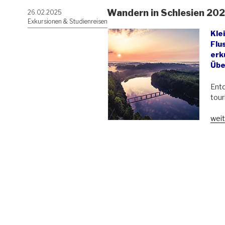
Wandern in Schlesien 2025
Veröffentlicht
26.02.2025
am
Exkursionen & Studienreisen
Kle
Flu
erk
Übe
Ent
tour
„Wa
weit
in
Schl
202
Alle
im
Flus