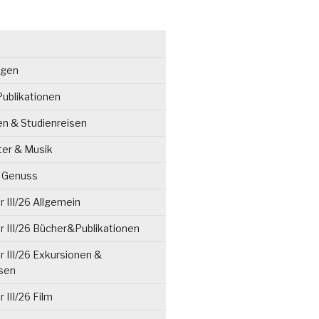
ngen
ublikationen
en & Studienreisen
ter & Musik
& Genuss
 III/26 Allgemein
 III/26 Bücher&Publikationen
 III/26 Exkursionen &
isen
 III/26 Film