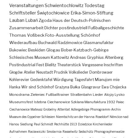
Veranstaltungen
Schwientochlowitz
Todestag
Schriftsteller
Świętochłowice
Erika-Simon-Stiftung
Lauban
Lubań
Zgoda
Haus der Deutsch-Polnischen
Zusammenarbeit
Dichter
postindustriell
Fußballgeschichte
Thomas Voßbeck
Foto-Ausstellung
Schönhof
Wiederaufbau
Buchwald
Radzimowice
Glasmanufaktur
Bukowiec
Beskiden
Glogau
Bober-Katzbach-Gebirge
Schlesisches Museum Kattowitz
Andreas Gryphius
Altenberg
Postindustrial
Fest
Bielitz
Theaterstück
Vergessene Inschriften
Głogów
Atelier
Neustadt
Prudnik
Volkslieder
Dombrowaer
Kohlerevier
Gedenktafel
Würdigung
Tagesfahrt
Mianujom mie
Hanka
Wir sind Schönhof
Grażyna Bułka
Glasgravur
Ewa Chojecka
Monodrama
Zieleniec
Fußballtrainer
Straßenbahn
Lieder
Alojzy Lysko
Museumsfest
Istebna
Ciechanowice
Szklana Manufaktura
1932
Pałac
Ciechanowice
Mateusz Grobelny
Attentat
Adlergebirge
Phonogramm-Archiv
Museum des Oppelner Schlesien
Niemtschitz an der Hanna
Roseldorf
Némčice nad
Hanou
Siedlung
Paul Schmidt
Pechhütte
1913
Dziedzice
Kirchenlieder
Aufnahmen
Racławiczki
Smolarnia
Rasselwitz
Sedschütz
Phonographenwalze