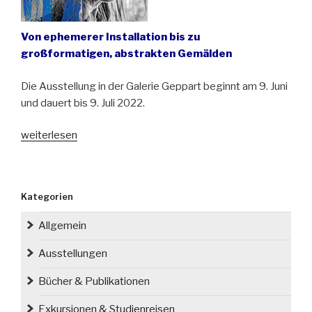
Von ephemerer Installation bis zu
großformatigen, abstrakten Gemälden
Die Ausstellung in der Galerie Geppart beginnt am 9. Juni
und dauert bis 9. Juli 2022.
„Malerin
weiterlesen
Urszula
Wilk
präsentiert
Kategorien
ihre
neuesten
Allgemein
Arbeiten
in
Ausstellungen
Wrocław
Bücher & Publikationen
(Breslau)“
Exkursionen & Studienreisen