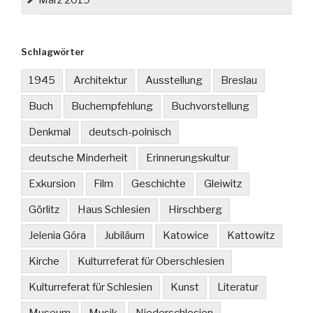
März 2019
Schlagwörter
1945
Architektur
Ausstellung
Breslau
Buch
Buchempfehlung
Buchvorstellung
Denkmal
deutsch-polnisch
deutsche Minderheit
Erinnerungskultur
Exkursion
Film
Geschichte
Gleiwitz
Görlitz
Haus Schlesien
Hirschberg
Jelenia Góra
Jubiläum
Katowice
Kattowitz
Kirche
Kulturreferat für Oberschlesien
Kulturreferat für Schlesien
Kunst
Literatur