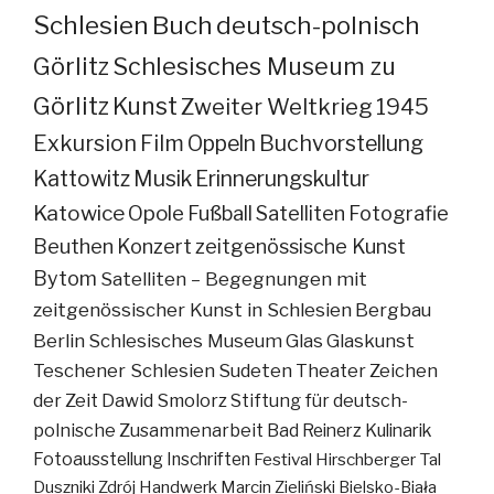
Schlesien
Buch
deutsch-polnisch
Görlitz
Schlesisches Museum zu
Görlitz
Kunst
Zweiter Weltkrieg
1945
Exkursion
Film
Oppeln
Buchvorstellung
Kattowitz
Musik
Erinnerungskultur
Katowice
Opole
Fußball
Satelliten
Fotografie
Beuthen
Konzert
zeitgenössische Kunst
Bytom
Satelliten – Begegnungen mit
zeitgenössischer Kunst in Schlesien
Bergbau
Berlin
Schlesisches Museum
Glas
Glaskunst
Teschener Schlesien
Sudeten
Theater
Zeichen
der Zeit
Dawid Smolorz
Stiftung für deutsch-
polnische Zusammenarbeit
Bad Reinerz
Kulinarik
Fotoausstellung
Inschriften
Festival
Hirschberger Tal
Duszniki Zdrój
Handwerk
Marcin Zieliński
Bielsko-Biała