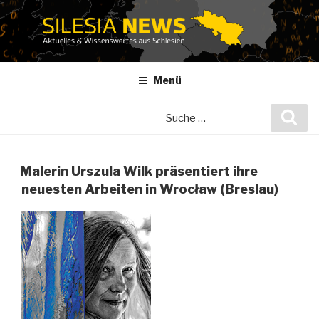
Zum
Inhalt
springen
Menü
Suche
Suc
nach:
Malerin Urszula Wilk präsentiert ihre
neuesten Arbeiten in Wrocław (Breslau)