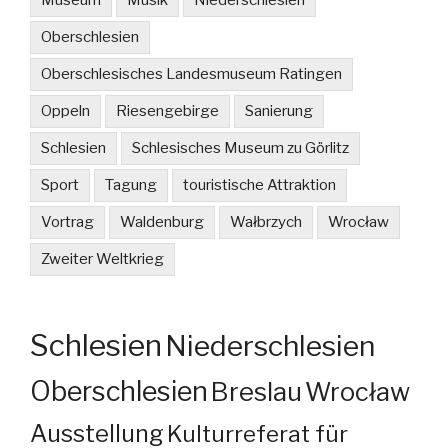
Museum
Musik
Niederschlesien
Oberschlesien
Oberschlesisches Landesmuseum Ratingen
Oppeln
Riesengebirge
Sanierung
Schlesien
Schlesisches Museum zu Görlitz
Sport
Tagung
touristische Attraktion
Vortrag
Waldenburg
Wałbrzych
Wrocław
Zweiter Weltkrieg
Schlesien
Niederschlesien
Oberschlesien
Breslau
Wrocław
Ausstellung
Kulturreferat für