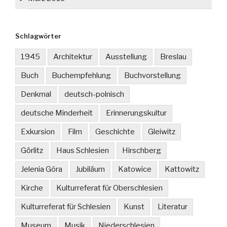
Schlagwörter
1945
Architektur
Ausstellung
Breslau
Buch
Buchempfehlung
Buchvorstellung
Denkmal
deutsch-polnisch
deutsche Minderheit
Erinnerungskultur
Exkursion
Film
Geschichte
Gleiwitz
Görlitz
Haus Schlesien
Hirschberg
Jelenia Góra
Jubiläum
Katowice
Kattowitz
Kirche
Kulturreferat für Oberschlesien
Kulturreferat für Schlesien
Kunst
Literatur
Museum
Musik
Niederschlesien