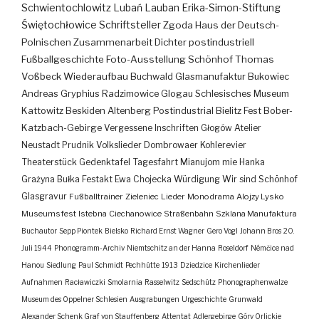
Schwientochlowitz
Lubań
Lauban
Erika-Simon-Stiftung
Świętochłowice
Schriftsteller
Zgoda
Haus der Deutsch-
Polnischen Zusammenarbeit
Dichter
postindustriell
Fußballgeschichte
Foto-Ausstellung
Schönhof
Thomas
Voßbeck
Wiederaufbau
Buchwald
Glasmanufaktur
Bukowiec
Andreas Gryphius
Radzimowice
Glogau
Schlesisches Museum
Kattowitz
Beskiden
Altenberg
Postindustrial
Bielitz
Fest
Bober-
Katzbach-Gebirge
Vergessene Inschriften
Głogów
Atelier
Neustadt
Prudnik
Volkslieder
Dombrowaer Kohlerevier
Theaterstück
Gedenktafel
Tagesfahrt
Mianujom mie Hanka
Grażyna Bułka
Festakt
Ewa Chojecka
Würdigung
Wir sind Schönhof
Glasgravur
Fußballtrainer
Zieleniec
Lieder
Monodrama
Alojzy Lysko
Museumsfest
Istebna
Ciechanowice
Straßenbahn
Szklana Manufaktura
Buchautor
Sepp Piontek
Bielsko
Richard Ernst Wagner
Gero Vogl
Johann Bros
20.
Juli 1944
Phonogramm-Archiv
Niemtschitz an der Hanna
Roseldorf
Némčice nad
Hanou
Siedlung
Paul Schmidt
Pechhütte
1913
Dziedzice
Kirchenlieder
Aufnahmen
Racławiczki
Smolarnia
Rasselwitz
Sedschütz
Phonographenwalze
Museum des Oppelner Schlesien
Ausgrabungen
Urgeschichte
Grunwald
Alexander Schenk Graf von Stauffenberg
Attentat
Adlergebirge
Góry Orlickie