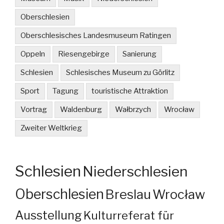
Oberschlesien
Oberschlesisches Landesmuseum Ratingen
Oppeln
Riesengebirge
Sanierung
Schlesien
Schlesisches Museum zu Görlitz
Sport
Tagung
touristische Attraktion
Vortrag
Waldenburg
Wałbrzych
Wrocław
Zweiter Weltkrieg
Schlesien
Niederschlesien
Oberschlesien
Breslau
Wrocław
Ausstellung
Kulturreferat für