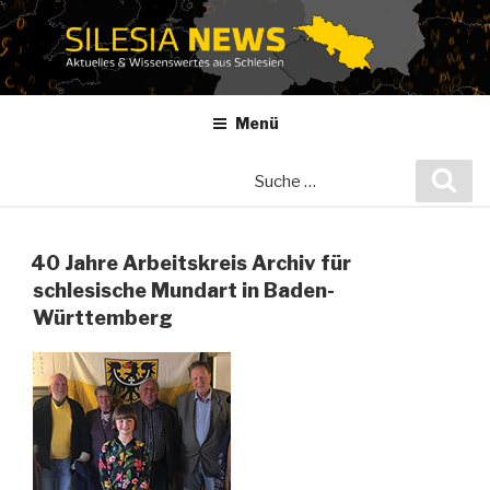
Zum
Inhalt
springen
Menü
Suche
Suc
nach:
40 Jahre Arbeitskreis Archiv für
schlesische Mundart in Baden-
Württemberg