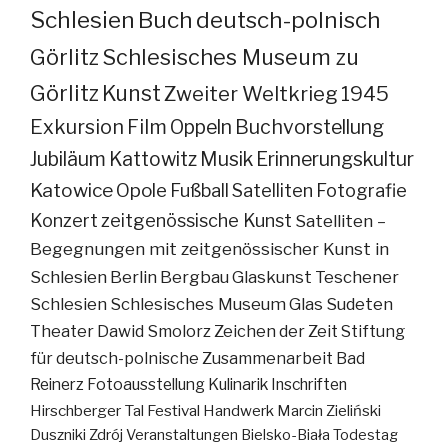
Schlesien
Buch
deutsch-polnisch
Görlitz
Schlesisches Museum zu
Görlitz
Kunst
Zweiter Weltkrieg
1945
Exkursion
Film
Oppeln
Buchvorstellung
Jubiläum
Kattowitz
Musik
Erinnerungskultur
Katowice
Opole
Fußball
Satelliten
Fotografie
Konzert
zeitgenössische Kunst
Satelliten –
Begegnungen mit zeitgenössischer Kunst in
Schlesien
Berlin
Bergbau
Glaskunst
Teschener
Schlesien
Schlesisches Museum
Glas
Sudeten
Theater
Dawid Smolorz
Zeichen der Zeit
Stiftung
für deutsch-polnische Zusammenarbeit
Bad
Reinerz
Fotoausstellung
Kulinarik
Inschriften
Hirschberger Tal
Festival
Handwerk
Marcin Zieliński
Duszniki Zdrój
Veranstaltungen
Bielsko-Biała
Todestag