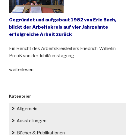
Gegründet und aufgebaut 1982 von Erle Bach,
blickt der Arbeitskreis auf vier Jahrzehnte
erfolgreiche Arbeit zurück
Ein Bericht des Arbeitskreisleiters Friedrich-Wilhelm
Preuß von der Jubiläumstagung.
„40
weiterlesen
Jahre
Arbeitskreis
Archiv
Kategorien
für
schlesische
Allgemein
Mundart
in
Ausstellungen
Baden-
Bücher & Publikationen
Württemberg“