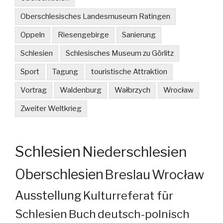
Oberschlesisches Landesmuseum Ratingen
Oppeln
Riesengebirge
Sanierung
Schlesien
Schlesisches Museum zu Görlitz
Sport
Tagung
touristische Attraktion
Vortrag
Waldenburg
Wałbrzych
Wrocław
Zweiter Weltkrieg
Schlesien
Niederschlesien
Oberschlesien
Breslau
Wrocław
Ausstellung
Kulturreferat für
Schlesien
Buch
deutsch-polnisch