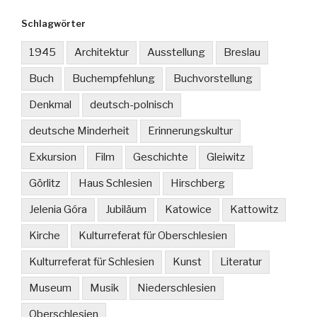
Schlagwörter
1945
Architektur
Ausstellung
Breslau
Buch
Buchempfehlung
Buchvorstellung
Denkmal
deutsch-polnisch
deutsche Minderheit
Erinnerungskultur
Exkursion
Film
Geschichte
Gleiwitz
Görlitz
Haus Schlesien
Hirschberg
Jelenia Góra
Jubiläum
Katowice
Kattowitz
Kirche
Kulturreferat für Oberschlesien
Kulturreferat für Schlesien
Kunst
Literatur
Museum
Musik
Niederschlesien
Oberschlesien