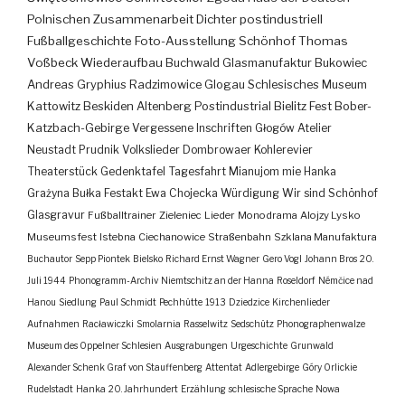
Polnischen Zusammenarbeit
Dichter
postindustriell
Fußballgeschichte
Foto-Ausstellung
Schönhof
Thomas
Voßbeck
Wiederaufbau
Buchwald
Glasmanufaktur
Bukowiec
Andreas Gryphius
Radzimowice
Glogau
Schlesisches Museum
Kattowitz
Beskiden
Altenberg
Postindustrial
Bielitz
Fest
Bober-
Katzbach-Gebirge
Vergessene Inschriften
Głogów
Atelier
Neustadt
Prudnik
Volkslieder
Dombrowaer Kohlerevier
Theaterstück
Gedenktafel
Tagesfahrt
Mianujom mie Hanka
Grażyna Bułka
Festakt
Ewa Chojecka
Würdigung
Wir sind Schönhof
Glasgravur
Fußballtrainer
Zieleniec
Lieder
Monodrama
Alojzy Lysko
Museumsfest
Istebna
Ciechanowice
Straßenbahn
Szklana Manufaktura
Buchautor
Sepp Piontek
Bielsko
Richard Ernst Wagner
Gero Vogl
Johann Bros
20.
Juli 1944
Phonogramm-Archiv
Niemtschitz an der Hanna
Roseldorf
Némčice nad
Hanou
Siedlung
Paul Schmidt
Pechhütte
1913
Dziedzice
Kirchenlieder
Aufnahmen
Racławiczki
Smolarnia
Rasselwitz
Sedschütz
Phonographenwalze
Museum des Oppelner Schlesien
Ausgrabungen
Urgeschichte
Grunwald
Alexander Schenk Graf von Stauffenberg
Attentat
Adlergebirge
Góry Orlickie
Rudelstadt
Hanka
20. Jahrhundert
Erzählung
schlesische Sprache
Nowa