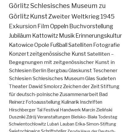
Görlitz
Schlesisches Museum zu
Görlitz
Kunst
Zweiter Weltkrieg
1945
Exkursion
Film
Oppeln
Buchvorstellung
Jubiläum
Kattowitz
Musik
Erinnerungskultur
Katowice
Opole
Fußball
Satelliten
Fotografie
Konzert
zeitgenössische Kunst
Satelliten –
Begegnungen mit zeitgenössischer Kunst in
Schlesien
Berlin
Bergbau
Glaskunst
Teschener
Schlesien
Schlesisches Museum
Glas
Sudeten
Theater
Dawid Smolorz
Zeichen der Zeit
Stiftung
für deutsch-polnische Zusammenarbeit
Bad
Reinerz
Fotoausstellung
Kulinarik
Inschriften
Hirschberger Tal
Festival
Handwerk
Marcin Zieliński
Duszniki Zdrój
Veranstaltungen
Bielsko-Biała
Todestag
Schwientochlowitz
Lubań
Lauban
Erika-Simon-Stiftung
Świętochłowice
Schriftsteller
Zgoda
Haus der Deutsch-