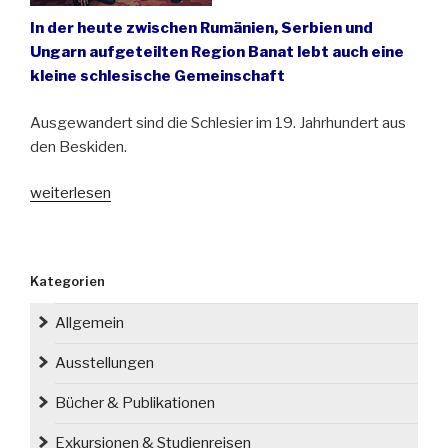
In der heute zwischen Rumänien, Serbien und
Ungarn aufgeteilten Region Banat lebt auch eine
kleine schlesische Gemeinschaft
Ausgewandert sind die Schlesier im 19. Jahrhundert aus
den Beskiden.
„Vergessene
weiterlesen
Schlesier
im
Banat“
Kategorien
Allgemein
Ausstellungen
Bücher & Publikationen
Exkursionen & Studienreisen