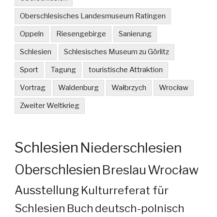
Oberschlesisches Landesmuseum Ratingen
Oppeln
Riesengebirge
Sanierung
Schlesien
Schlesisches Museum zu Görlitz
Sport
Tagung
touristische Attraktion
Vortrag
Waldenburg
Wałbrzych
Wrocław
Zweiter Weltkrieg
Schlesien
Niederschlesien
Oberschlesien
Breslau
Wrocław
Ausstellung
Kulturreferat für
Schlesien
Buch
deutsch-polnisch