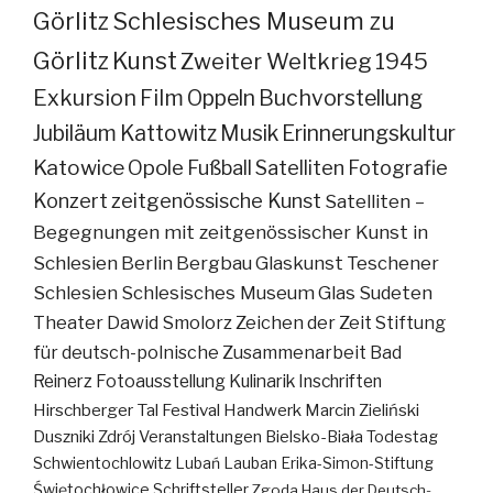
Görlitz
Schlesisches Museum zu
Görlitz
Kunst
Zweiter Weltkrieg
1945
Exkursion
Film
Oppeln
Buchvorstellung
Jubiläum
Kattowitz
Musik
Erinnerungskultur
Katowice
Opole
Fußball
Satelliten
Fotografie
Konzert
zeitgenössische Kunst
Satelliten –
Begegnungen mit zeitgenössischer Kunst in
Schlesien
Berlin
Bergbau
Glaskunst
Teschener
Schlesien
Schlesisches Museum
Glas
Sudeten
Theater
Dawid Smolorz
Zeichen der Zeit
Stiftung
für deutsch-polnische Zusammenarbeit
Bad
Reinerz
Fotoausstellung
Kulinarik
Inschriften
Hirschberger Tal
Festival
Handwerk
Marcin Zieliński
Duszniki Zdrój
Veranstaltungen
Bielsko-Biała
Todestag
Schwientochlowitz
Lubań
Lauban
Erika-Simon-Stiftung
Świętochłowice
Schriftsteller
Zgoda
Haus der Deutsch-