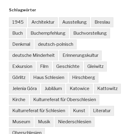
Schlagwörter
1945
Architektur
Ausstellung
Breslau
Buch
Buchempfehlung
Buchvorstellung
Denkmal
deutsch-polnisch
deutsche Minderheit
Erinnerungskultur
Exkursion
Film
Geschichte
Gleiwitz
Görlitz
Haus Schlesien
Hirschberg
Jelenia Góra
Jubiläum
Katowice
Kattowitz
Kirche
Kulturreferat für Oberschlesien
Kulturreferat für Schlesien
Kunst
Literatur
Museum
Musik
Niederschlesien
Oberschlesien