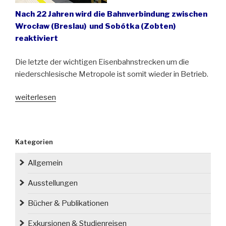
Nach 22 Jahren wird die Bahnverbindung zwischen
Wrocław (Breslau) und Sobótka (Zobten)
reaktiviert
Die letzte der wichtigen Eisenbahnstrecken um die
niederschlesische Metropole ist somit wieder in Betrieb.
„Züge
weiterlesen
nach
Sobótka
fahren
Kategorien
wieder“
Allgemein
Ausstellungen
Bücher & Publikationen
Exkursionen & Studienreisen