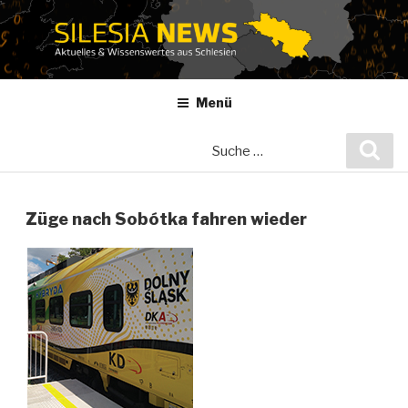
Zum
Inhalt
springen
Menü
Suche
Suc
nach:
Züge nach Sobótka fahren wieder