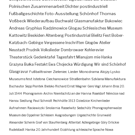
Polnischen Zusammenarbeit
Dichter
postindustriell
Fußballgeschichte
Foto-Ausstellung
Schönhof
Thomas
Voßbeck
Wiederaufbau
Buchwald
Glasmanufaktur
Bukowiec
Andreas Gryphius
Radzimowice
Glogau
Schlesisches Museum
Kattowitz
Beskiden
Altenberg
Postindustrial
Bielitz
Fest
Bober-
Katzbach-Gebirge
Vergessene Inschriften
Głogów
Atelier
Neustadt
Prudnik
Volkslieder
Dombrowaer Kohlerevier
Theaterstück
Gedenktafel
Tagesfahrt
Mianujom mie Hanka
Grażyna Bułka
Festakt
Ewa Chojecka
Würdigung
Wir sind Schönhof
Glasgravur
Fußballtrainer
Zieleniec
Lieder
Monodrama
Alojzy Lysko
Museumsfest
Istebna
Ciechanowice
Straßenbahn
Szklana Manufaktura
Buchautor
Sepp Piontek
Bielsko
Richard Ernst Wagner
Gero Vogl
Johann Bros
20.
Juli 1944
Phonogramm-Archiv
Niemtschitz an der Hanna
Roseldorf
Némčice nad
Hanou
Siedlung
Paul Schmidt
Pechhütte
1913
Dziedzice
Kirchenlieder
Aufnahmen
Racławiczki
Smolarnia
Rasselwitz
Sedschütz
Phonographenwalze
Museum des Oppelner Schlesien
Ausgrabungen
Urgeschichte
Grunwald
Alexander Schenk Graf von Stauffenberg
Attentat
Adlergebirge
Góry Orlickie
Rudelstadt
Hanka
20. Jahrhundert
Erzählung
schlesische Sprache
Nowa