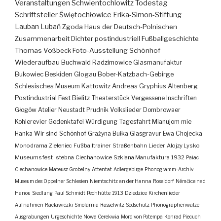
Veranstaltungen
Schwientochlowitz
Todestag
Schriftsteller
Świętochłowice
Erika-Simon-Stiftung
Lauban
Lubań
Zgoda
Haus der Deutsch-Polnischen
Zusammenarbeit
Dichter
postindustriell
Fußballgeschichte
Thomas Voßbeck
Foto-Ausstellung
Schönhof
Wiederaufbau
Buchwald
Radzimowice
Glasmanufaktur
Bukowiec
Beskiden
Glogau
Bober-Katzbach-Gebirge
Schlesisches Museum Kattowitz
Andreas Gryphius
Altenberg
Postindustrial
Fest
Bielitz
Theaterstück
Vergessene Inschriften
Głogów
Atelier
Neustadt
Prudnik
Volkslieder
Dombrowaer
Kohlerevier
Gedenktafel
Würdigung
Tagesfahrt
Mianujom mie
Hanka
Wir sind Schönhof
Grażyna Bułka
Glasgravur
Ewa Chojecka
Monodrama
Zieleniec
Fußballtrainer
Straßenbahn
Lieder
Alojzy Lysko
Museumsfest
Istebna
Ciechanowice
Szklana Manufaktura
1932
Pałac
Ciechanowice
Mateusz Grobelny
Attentat
Adlergebirge
Phonogramm-Archiv
Museum des Oppelner Schlesien
Niemtschitz an der Hanna
Roseldorf
Némčice nad
Hanou
Siedlung
Paul Schmidt
Pechhütte
1913
Dziedzice
Kirchenlieder
Aufnahmen
Racławiczki
Smolarnia
Rasselwitz
Sedschütz
Phonographenwalze
Ausgrabungen
Urgeschichte
Nowa Cerekwia
Mord von Potempa
Konrad Piecuch