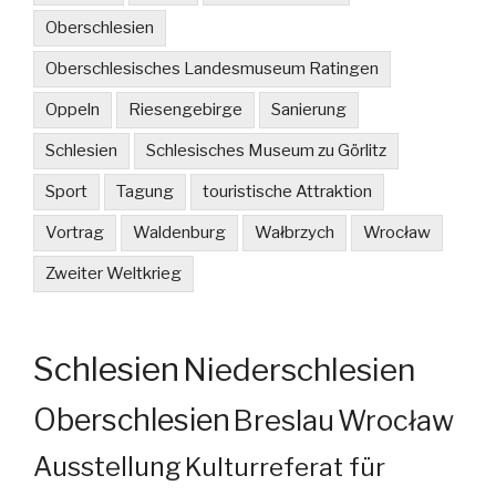
Oberschlesien
Oberschlesisches Landesmuseum Ratingen
Oppeln
Riesengebirge
Sanierung
Schlesien
Schlesisches Museum zu Görlitz
Sport
Tagung
touristische Attraktion
Vortrag
Waldenburg
Wałbrzych
Wrocław
Zweiter Weltkrieg
Schlesien
Niederschlesien
Oberschlesien
Breslau
Wrocław
Ausstellung
Kulturreferat für