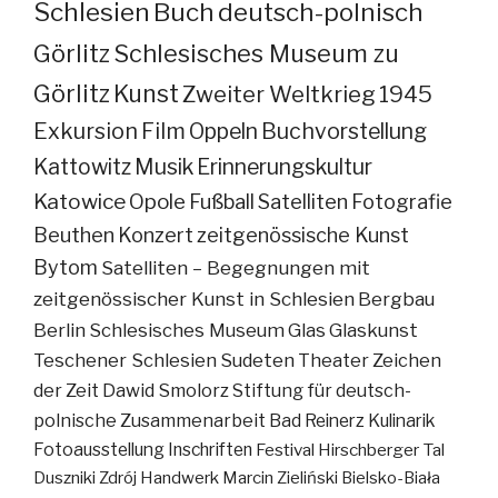
Schlesien
Buch
deutsch-polnisch
Görlitz
Schlesisches Museum zu
Görlitz
Kunst
Zweiter Weltkrieg
1945
Exkursion
Film
Oppeln
Buchvorstellung
Kattowitz
Musik
Erinnerungskultur
Katowice
Opole
Fußball
Satelliten
Fotografie
Beuthen
Konzert
zeitgenössische Kunst
Bytom
Satelliten – Begegnungen mit
zeitgenössischer Kunst in Schlesien
Bergbau
Berlin
Schlesisches Museum
Glas
Glaskunst
Teschener Schlesien
Sudeten
Theater
Zeichen
der Zeit
Dawid Smolorz
Stiftung für deutsch-
polnische Zusammenarbeit
Bad Reinerz
Kulinarik
Fotoausstellung
Inschriften
Festival
Hirschberger Tal
Duszniki Zdrój
Handwerk
Marcin Zieliński
Bielsko-Biała