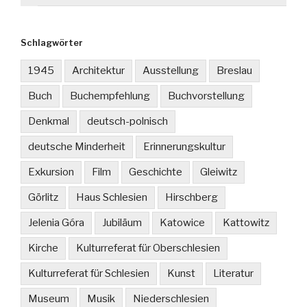
Schlagwörter
1945
Architektur
Ausstellung
Breslau
Buch
Buchempfehlung
Buchvorstellung
Denkmal
deutsch-polnisch
deutsche Minderheit
Erinnerungskultur
Exkursion
Film
Geschichte
Gleiwitz
Görlitz
Haus Schlesien
Hirschberg
Jelenia Góra
Jubiläum
Katowice
Kattowitz
Kirche
Kulturreferat für Oberschlesien
Kulturreferat für Schlesien
Kunst
Literatur
Museum
Musik
Niederschlesien