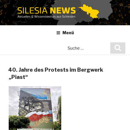
Zum
Inhalt
springen
Menü
Suche
Suc
nach:
40. Jahre des Protests im Bergwerk
„Piast“