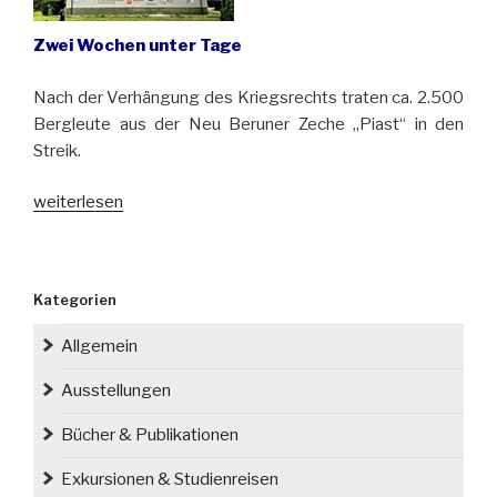
Zwei Wochen unter Tage
Nach der Verhängung des Kriegsrechts traten ca. 2.500
Bergleute aus der Neu Beruner Zeche „Piast“ in den
Streik.
„40.
weiterlesen
Jahre
des
Protests
Kategorien
im
Bergwerk
Allgemein
„Piast““
Ausstellungen
Bücher & Publikationen
Exkursionen & Studienreisen