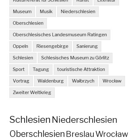
Kulturreferat für Schlesien
Kunst
Literatur
Museum
Musik
Niederschlesien
Oberschlesien
Oberschlesisches Landesmuseum Ratingen
Oppeln
Riesengebirge
Sanierung
Schlesien
Schlesisches Museum zu Görlitz
Sport
Tagung
touristische Attraktion
Vortrag
Waldenburg
Wałbrzych
Wrocław
Zweiter Weltkrieg
Schlesien
Niederschlesien
Oberschlesien
Breslau
Wrocław