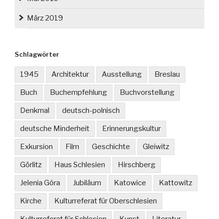
März 2019
Schlagwörter
1945
Architektur
Ausstellung
Breslau
Buch
Buchempfehlung
Buchvorstellung
Denkmal
deutsch-polnisch
deutsche Minderheit
Erinnerungskultur
Exkursion
Film
Geschichte
Gleiwitz
Görlitz
Haus Schlesien
Hirschberg
Jelenia Góra
Jubiläum
Katowice
Kattowitz
Kirche
Kulturreferat für Oberschlesien