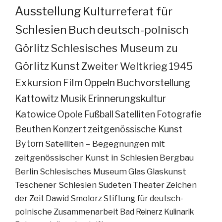
Ausstellung
Kulturreferat für
Schlesien
Buch
deutsch-polnisch
Görlitz
Schlesisches Museum zu
Görlitz
Kunst
Zweiter Weltkrieg
1945
Exkursion
Film
Oppeln
Buchvorstellung
Kattowitz
Musik
Erinnerungskultur
Katowice
Opole
Fußball
Satelliten
Fotografie
Beuthen
Konzert
zeitgenössische Kunst
Bytom
Satelliten – Begegnungen mit
zeitgenössischer Kunst in Schlesien
Bergbau
Berlin
Schlesisches Museum
Glas
Glaskunst
Teschener Schlesien
Sudeten
Theater
Zeichen
der Zeit
Dawid Smolorz
Stiftung für deutsch-
polnische Zusammenarbeit
Bad Reinerz
Kulinarik