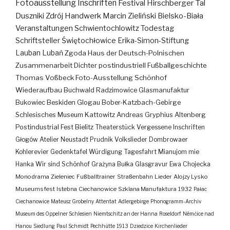
Fotoausstellung
Inschriften
Festival
Hirschberger Tal
Duszniki Zdrój
Handwerk
Marcin Zieliński
Bielsko-Biała
Veranstaltungen
Schwientochlowitz
Todestag
Schriftsteller
Świętochłowice
Erika-Simon-Stiftung
Lauban
Lubań
Zgoda
Haus der Deutsch-Polnischen
Zusammenarbeit
Dichter
postindustriell
Fußballgeschichte
Thomas Voßbeck
Foto-Ausstellung
Schönhof
Wiederaufbau
Buchwald
Radzimowice
Glasmanufaktur
Bukowiec
Beskiden
Glogau
Bober-Katzbach-Gebirge
Schlesisches Museum Kattowitz
Andreas Gryphius
Altenberg
Postindustrial
Fest
Bielitz
Theaterstück
Vergessene Inschriften
Głogów
Atelier
Neustadt
Prudnik
Volkslieder
Dombrowaer
Kohlerevier
Gedenktafel
Würdigung
Tagesfahrt
Mianujom mie
Hanka
Wir sind Schönhof
Grażyna Bułka
Glasgravur
Ewa Chojecka
Monodrama
Zieleniec
Fußballtrainer
Straßenbahn
Lieder
Alojzy Lysko
Museumsfest
Istebna
Ciechanowice
Szklana Manufaktura
1932
Pałac
Ciechanowice
Mateusz Grobelny
Attentat
Adlergebirge
Phonogramm-Archiv
Museum des Oppelner Schlesien
Niemtschitz an der Hanna
Roseldorf
Némčice nad
Hanou
Siedlung
Paul Schmidt
Pechhütte
1913
Dziedzice
Kirchenlieder