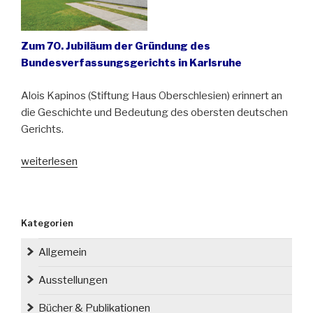
Zum 70. Jubiläum der Gründung des
Bundesverfassungsgerichts in Karlsruhe
Alois Kapinos (Stiftung Haus Oberschlesien) erinnert an
die Geschichte und Bedeutung des obersten deutschen
Gerichts.
„Alois
weiterlesen
Kapinos:
Das
Bundesverfassungsgericht
Kategorien
–
Hüter
Allgemein
der
Verfassung“
Ausstellungen
Bücher & Publikationen