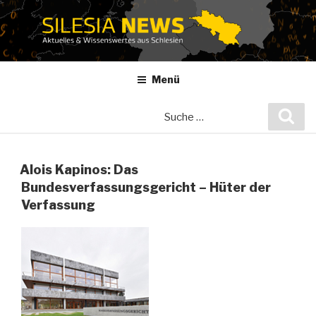
Zum
Inhalt
springen
Menü
Suche
Suc
nach:
Alois Kapinos: Das
Bundesverfassungsgericht – Hüter der
Verfassung