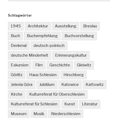
Schlagwörter
1945
Architektur
Ausstellung
Breslau
Buch
Buchempfehlung
Buchvorstellung
Denkmal
deutsch-polnisch
deutsche Minderheit
Erinnerungskultur
Exkursion
Film
Geschichte
Gleiwitz
Görlitz
Haus Schlesien
Hirschberg
Jelenia Góra
Jubiläum
Katowice
Kattowitz
Kirche
Kulturreferat für Oberschlesien
Kulturreferat für Schlesien
Kunst
Literatur
Museum
Musik
Niederschlesien