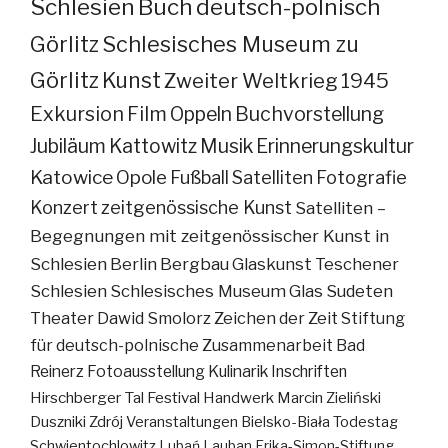
Schlesien
Buch
deutsch-polnisch
Görlitz
Schlesisches Museum zu
Görlitz
Kunst
Zweiter Weltkrieg
1945
Exkursion
Film
Oppeln
Buchvorstellung
Jubiläum
Kattowitz
Musik
Erinnerungskultur
Katowice
Opole
Fußball
Satelliten
Fotografie
Konzert
zeitgenössische Kunst
Satelliten –
Begegnungen mit zeitgenössischer Kunst in
Schlesien
Berlin
Bergbau
Glaskunst
Teschener
Schlesien
Schlesisches Museum
Glas
Sudeten
Theater
Dawid Smolorz
Zeichen der Zeit
Stiftung
für deutsch-polnische Zusammenarbeit
Bad
Reinerz
Fotoausstellung
Kulinarik
Inschriften
Hirschberger Tal
Festival
Handwerk
Marcin Zieliński
Duszniki Zdrój
Veranstaltungen
Bielsko-Biała
Todestag
Schwientochlowitz
Lubań
Lauban
Erika-Simon-Stiftung