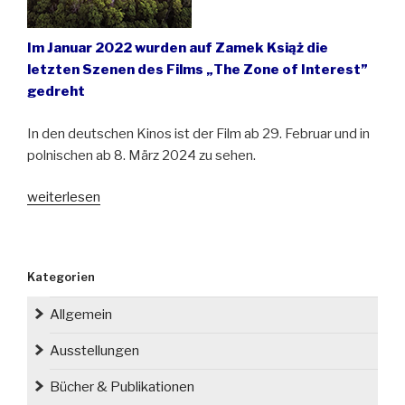
Im Januar 2022 wurden auf Zamek Książ die
letzten Szenen des Films „The Zone of Interest”
gedreht
In den deutschen Kinos ist der Film ab 29. Februar und in
polnischen ab 8. März 2024 zu sehen.
„Schloss
weiterlesen
Fürstenstein
in
einem
Kategorien
Film
mit
Allgemein
fünf
Oscar-
Ausstellungen
Nominierungen“
Bücher & Publikationen