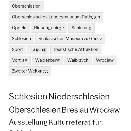
Oberschlesien
Oberschlesisches Landesmuseum Ratingen
Oppeln
Riesengebirge
Sanierung
Schlesien
Schlesisches Museum zu Görlitz
Sport
Tagung
touristische Attraktion
Vortrag
Waldenburg
Wałbrzych
Wrocław
Zweiter Weltkrieg
Schlesien
Niederschlesien
Oberschlesien
Breslau
Wrocław
Ausstellung
Kulturreferat für