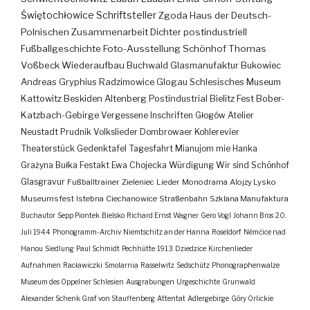
Świętochłowice
Schriftsteller
Zgoda
Haus der Deutsch-
Polnischen Zusammenarbeit
Dichter
postindustriell
Fußballgeschichte
Foto-Ausstellung
Schönhof
Thomas
Voßbeck
Wiederaufbau
Buchwald
Glasmanufaktur
Bukowiec
Andreas Gryphius
Radzimowice
Glogau
Schlesisches Museum
Kattowitz
Beskiden
Altenberg
Postindustrial
Bielitz
Fest
Bober-
Katzbach-Gebirge
Vergessene Inschriften
Głogów
Atelier
Neustadt
Prudnik
Volkslieder
Dombrowaer Kohlerevier
Theaterstück
Gedenktafel
Tagesfahrt
Mianujom mie Hanka
Grażyna Bułka
Festakt
Ewa Chojecka
Würdigung
Wir sind Schönhof
Glasgravur
Fußballtrainer
Zieleniec
Lieder
Monodrama
Alojzy Lysko
Museumsfest
Istebna
Ciechanowice
Straßenbahn
Szklana Manufaktura
Buchautor
Sepp Piontek
Bielsko
Richard Ernst Wagner
Gero Vogl
Johann Bros
20.
Juli 1944
Phonogramm-Archiv
Niemtschitz an der Hanna
Roseldorf
Némčice nad
Hanou
Siedlung
Paul Schmidt
Pechhütte
1913
Dziedzice
Kirchenlieder
Aufnahmen
Racławiczki
Smolarnia
Rasselwitz
Sedschütz
Phonographenwalze
Museum des Oppelner Schlesien
Ausgrabungen
Urgeschichte
Grunwald
Alexander Schenk Graf von Stauffenberg
Attentat
Adlergebirge
Góry Orlickie