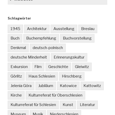
Schlagwörter
1945
Architektur
Ausstellung
Breslau
Buch
Buchempfehlung
Buchvorstellung
Denkmal
deutsch-polnisch
deutsche Minderheit
Erinnerungskultur
Exkursion
Film
Geschichte
Gleiwitz
Görlitz
Haus Schlesien
Hirschberg
Jelenia Góra
Jubiläum
Katowice
Kattowitz
Kirche
Kulturreferat für Oberschlesien
Kulturreferat für Schlesien
Kunst
Literatur
Museum
Musik
Niederschlesien