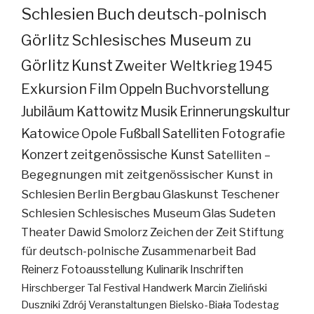
Schlesien
Buch
deutsch-polnisch
Görlitz
Schlesisches Museum zu
Görlitz
Kunst
Zweiter Weltkrieg
1945
Exkursion
Film
Oppeln
Buchvorstellung
Jubiläum
Kattowitz
Musik
Erinnerungskultur
Katowice
Opole
Fußball
Satelliten
Fotografie
Konzert
zeitgenössische Kunst
Satelliten –
Begegnungen mit zeitgenössischer Kunst in
Schlesien
Berlin
Bergbau
Glaskunst
Teschener
Schlesien
Schlesisches Museum
Glas
Sudeten
Theater
Dawid Smolorz
Zeichen der Zeit
Stiftung
für deutsch-polnische Zusammenarbeit
Bad
Reinerz
Fotoausstellung
Kulinarik
Inschriften
Hirschberger Tal
Festival
Handwerk
Marcin Zieliński
Duszniki Zdrój
Veranstaltungen
Bielsko-Biała
Todestag