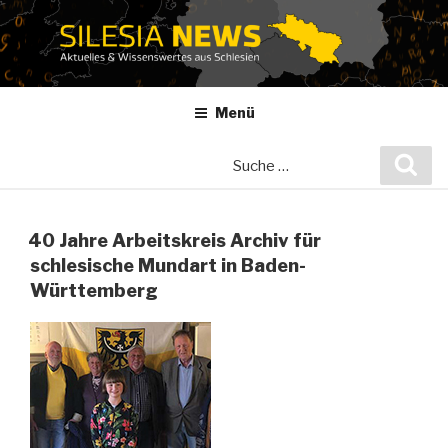
Zum
Inhalt
springen
Menü
Suche
Suc
nach:
40 Jahre Arbeitskreis Archiv für
schlesische Mundart in Baden-
Württemberg