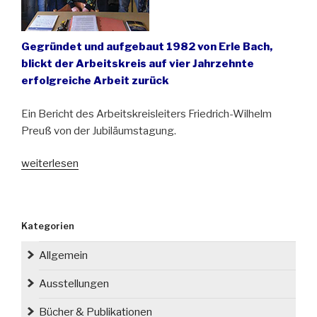
Gegründet und aufgebaut 1982 von Erle Bach,
blickt der Arbeitskreis auf vier Jahrzehnte
erfolgreiche Arbeit zurück
Ein Bericht des Arbeitskreisleiters Friedrich-Wilhelm
Preuß von der Jubiläumstagung.
„40
weiterlesen
Jahre
Arbeitskreis
Archiv
Kategorien
für
schlesische
Allgemein
Mundart
in
Ausstellungen
Baden-
Bücher & Publikationen
Württemberg“