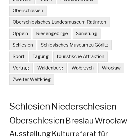
Oberschlesien
Oberschlesisches Landesmuseum Ratingen
Oppeln
Riesengebirge
Sanierung
Schlesien
Schlesisches Museum zu Görlitz
Sport
Tagung
touristische Attraktion
Vortrag
Waldenburg
Wałbrzych
Wrocław
Zweiter Weltkrieg
Schlesien
Niederschlesien
Oberschlesien
Breslau
Wrocław
Ausstellung
Kulturreferat für