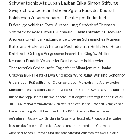
Schwientochlowitz
Lubań
Lauban
Erika-Simon-Stiftung
Świętochłowice
Schriftsteller
Zgoda
Haus der Deutsch-
Polnischen Zusammenarbeit
Dichter
postindustriell
Fußballgeschichte
Foto-Ausstellung
Schönhof
Thomas
Voßbeck
Wiederaufbau
Buchwald
Glasmanufaktur
Bukowiec
Andreas Gryphius
Radzimowice
Glogau
Schlesisches Museum
Kattowitz
Beskiden
Altenberg
Postindustrial
Bielitz
Fest
Bober-
Katzbach-Gebirge
Vergessene Inschriften
Głogów
Atelier
Neustadt
Prudnik
Volkslieder
Dombrowaer Kohlerevier
Theaterstück
Gedenktafel
Tagesfahrt
Mianujom mie Hanka
Grażyna Bułka
Festakt
Ewa Chojecka
Würdigung
Wir sind Schönhof
Glasgravur
Fußballtrainer
Zieleniec
Lieder
Monodrama
Alojzy Lysko
Museumsfest
Istebna
Ciechanowice
Straßenbahn
Szklana Manufaktura
Buchautor
Sepp Piontek
Bielsko
Richard Ernst Wagner
Gero Vogl
Johann Bros
20.
Juli 1944
Phonogramm-Archiv
Niemtschitz an der Hanna
Roseldorf
Némčice nad
Hanou
Siedlung
Paul Schmidt
Pechhütte
1913
Dziedzice
Kirchenlieder
Aufnahmen
Racławiczki
Smolarnia
Rasselwitz
Sedschütz
Phonographenwalze
Museum des Oppelner Schlesien
Ausgrabungen
Urgeschichte
Grunwald
Alexander Schenk Graf von Stauffenberg
Attentat
Adlergebirge
Góry Orlickie