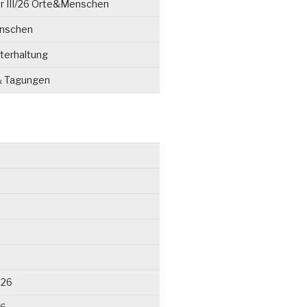
r III/26 Orte&Menschen
enschen
terhaltung
& Tagungen
026