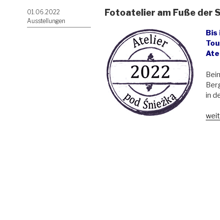
Fotoatelier am Fuße der
Veröffentlicht
01.06.2022
am
Ausstellungen
Bis
Tou
Ate
Beim
Berg
in d
„Fot
weit
am
Fuß
der
Sch