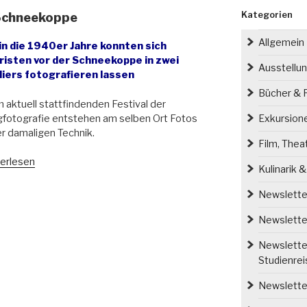
Kategorien
 Schneekoppe
Allgemein
 in die 1940er Jahre konnten sich
risten vor der Schneekoppe in zwei
Ausstellu
liers fotografieren lassen
Bücher & P
 aktuell stattfindenden Festival der
fotografie entstehen am selben Ort Fotos
Exkursion
er damaligen Technik.
Film, Thea
oatelier
erlesen
Kulinarik 
e
Newsletter
neekoppe“
Newsletter
Newsletter
Studienre
Newsletter