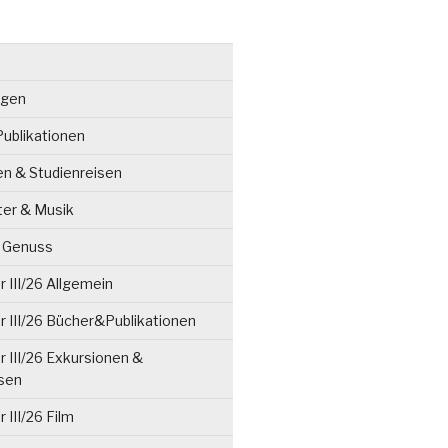
ngen
ublikationen
en & Studienreisen
ter & Musik
& Genuss
 III/26 Allgemein
 III/26 Bücher&Publikationen
 III/26 Exkursionen &
isen
 III/26 Film