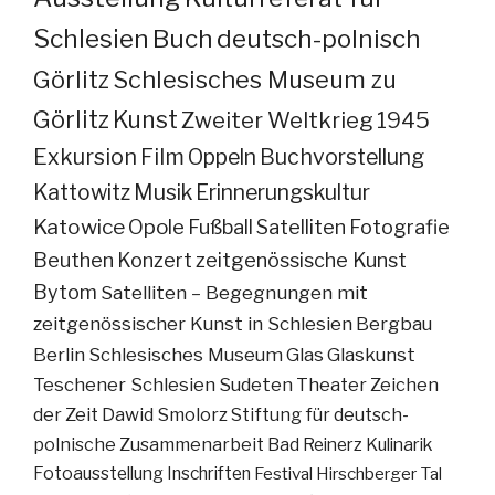
Schlesien
Buch
deutsch-polnisch
Görlitz
Schlesisches Museum zu
Görlitz
Kunst
Zweiter Weltkrieg
1945
Exkursion
Film
Oppeln
Buchvorstellung
Kattowitz
Musik
Erinnerungskultur
Katowice
Opole
Fußball
Satelliten
Fotografie
Beuthen
Konzert
zeitgenössische Kunst
Bytom
Satelliten – Begegnungen mit
zeitgenössischer Kunst in Schlesien
Bergbau
Berlin
Schlesisches Museum
Glas
Glaskunst
Teschener Schlesien
Sudeten
Theater
Zeichen
der Zeit
Dawid Smolorz
Stiftung für deutsch-
polnische Zusammenarbeit
Bad Reinerz
Kulinarik
Fotoausstellung
Inschriften
Festival
Hirschberger Tal