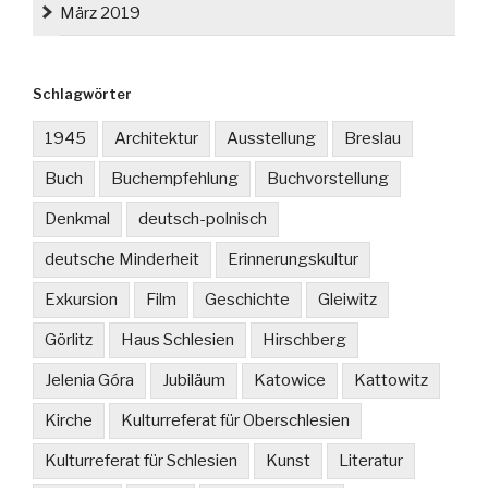
März 2019
Schlagwörter
1945
Architektur
Ausstellung
Breslau
Buch
Buchempfehlung
Buchvorstellung
Denkmal
deutsch-polnisch
deutsche Minderheit
Erinnerungskultur
Exkursion
Film
Geschichte
Gleiwitz
Görlitz
Haus Schlesien
Hirschberg
Jelenia Góra
Jubiläum
Katowice
Kattowitz
Kirche
Kulturreferat für Oberschlesien
Kulturreferat für Schlesien
Kunst
Literatur