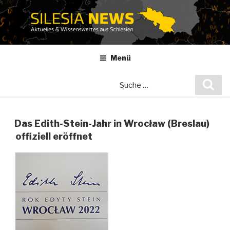
Zum
Inhalt
springen
Menü
Suche
Suc
nach:
Das Edith-Stein-Jahr in Wrocław (Breslau)
offiziell eröffnet