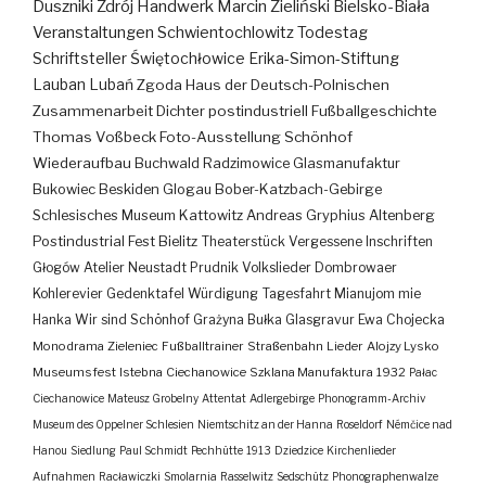
Duszniki Zdrój
Handwerk
Marcin Zieliński
Bielsko-Biała
Veranstaltungen
Schwientochlowitz
Todestag
Schriftsteller
Świętochłowice
Erika-Simon-Stiftung
Lauban
Lubań
Zgoda
Haus der Deutsch-Polnischen
Zusammenarbeit
Dichter
postindustriell
Fußballgeschichte
Thomas Voßbeck
Foto-Ausstellung
Schönhof
Wiederaufbau
Buchwald
Radzimowice
Glasmanufaktur
Bukowiec
Beskiden
Glogau
Bober-Katzbach-Gebirge
Schlesisches Museum Kattowitz
Andreas Gryphius
Altenberg
Postindustrial
Fest
Bielitz
Theaterstück
Vergessene Inschriften
Głogów
Atelier
Neustadt
Prudnik
Volkslieder
Dombrowaer
Kohlerevier
Gedenktafel
Würdigung
Tagesfahrt
Mianujom mie
Hanka
Wir sind Schönhof
Grażyna Bułka
Glasgravur
Ewa Chojecka
Monodrama
Zieleniec
Fußballtrainer
Straßenbahn
Lieder
Alojzy Lysko
Museumsfest
Istebna
Ciechanowice
Szklana Manufaktura
1932
Pałac
Ciechanowice
Mateusz Grobelny
Attentat
Adlergebirge
Phonogramm-Archiv
Museum des Oppelner Schlesien
Niemtschitz an der Hanna
Roseldorf
Némčice nad
Hanou
Siedlung
Paul Schmidt
Pechhütte
1913
Dziedzice
Kirchenlieder
Aufnahmen
Racławiczki
Smolarnia
Rasselwitz
Sedschütz
Phonographenwalze