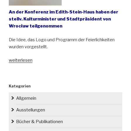
An der Konferenz im Edith-Stein-Haus haben der
stellv. Kulturminister und Stadtpräsident von
Wrocław teilgenommen
Die Idee, das Logo und Programm der Feierlichkeiten
wurden vorgestellt.
„Das
weiterlesen
Edith-
Stein-
Jahr
Kategorien
in
Wrocław
Allgemein
(Breslau)
offiziell
Ausstellungen
eröffnet“
Bücher & Publikationen