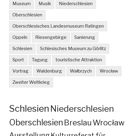
Museum
Musik
Niederschlesien
Oberschlesien
Oberschlesisches Landesmuseum Ratingen
Oppeln
Riesengebirge
Sanierung
Schlesien
Schlesisches Museum zu Görlitz
Sport
Tagung
touristische Attraktion
Vortrag
Waldenburg
Wałbrzych
Wrocław
Zweiter Weltkrieg
Schlesien
Niederschlesien
Oberschlesien
Breslau
Wrocław
Ausstellung
Kulturreferat für