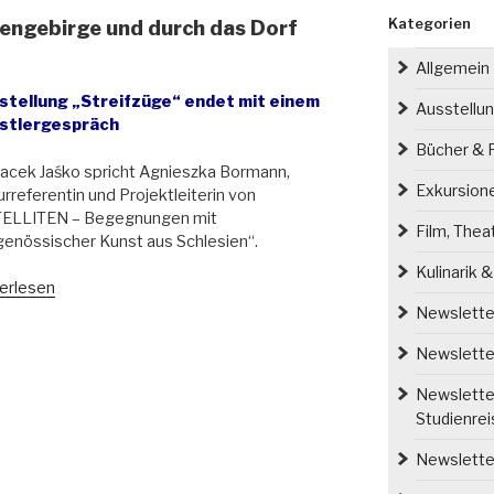
Kategorien
sengebirge und durch das Dorf
Allgemein
stellung „Streifzüge“ endet mit einem
Ausstellu
stlergespräch
Bücher & P
Jacek Jaśko spricht Agnieszka Bormann,
Exkursion
urreferentin und Projektleiterin von
TELLITEN – Begegnungen mit
Film, Thea
genössischer Kunst aus Schlesien“.
Kulinarik 
zter
erlesen
ifzug
Newsletter
Newsletter
engebirge
Newsletter
h
Studienre
Newsletter
niec“