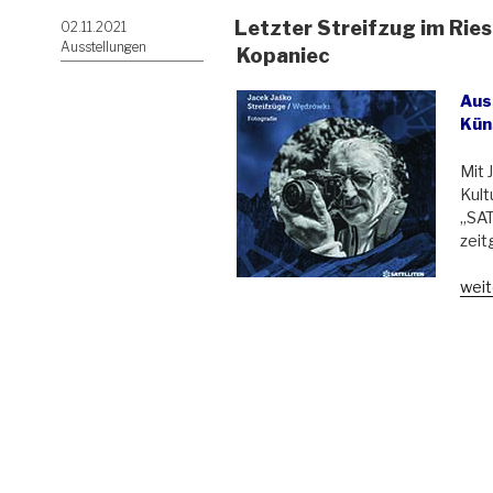
Letzter Streifzug im Rie
Veröffentlicht
02.11.2021
am
Ausstellungen
Kopaniec
Aus
Kün
Mit 
Kult
„SA
zeit
„Let
weit
Stre
im
Ries
und
durc
das
Dorf
Kopa