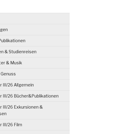
ngen
ublikationen
en & Studienreisen
ter & Musik
& Genuss
 III/26 Allgemein
 III/26 Bücher&Publikationen
 III/26 Exkursionen &
isen
 III/26 Film