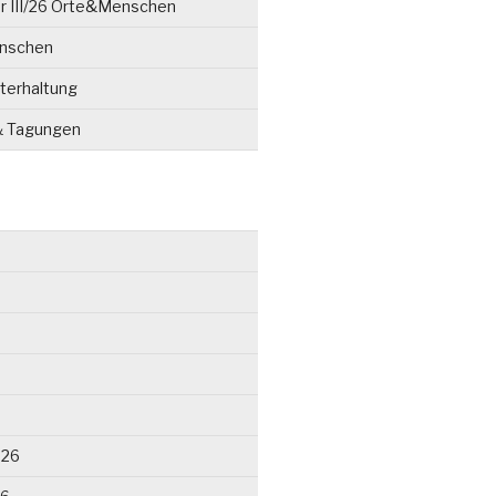
r III/26 Orte&Menschen
enschen
terhaltung
& Tagungen
026