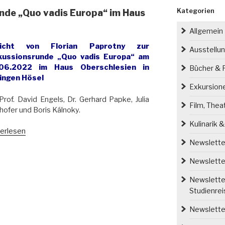
Kategorien
unde „Quo vadis Europa“ im Haus
Allgemein
richt von Florian Paprotny zur
Ausstellu
kussionsrunde „Quo vadis Europa“ am
06.2022 im Haus Oberschlesien in
Bücher & P
ingen Hösel
Exkursion
Prof. David Engels, Dr. Gerhard Papke, Julia
Film, Thea
hofer und Boris Kálnoky.
Kulinarik 
icht
erlesen
Newsletter
kussionsrunde
Newsletter
o
s
Newsletter
opa“
Studienre
s
Newsletter
schlesien“