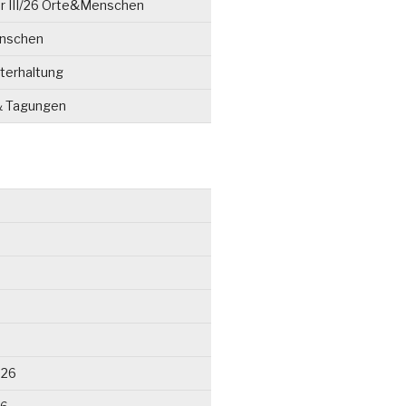
r III/26 Orte&Menschen
enschen
terhaltung
& Tagungen
026