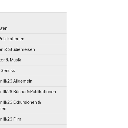
ngen
ublikationen
en & Studienreisen
ter & Musik
& Genuss
 III/26 Allgemein
 III/26 Bücher&Publikationen
 III/26 Exkursionen &
isen
 III/26 Film