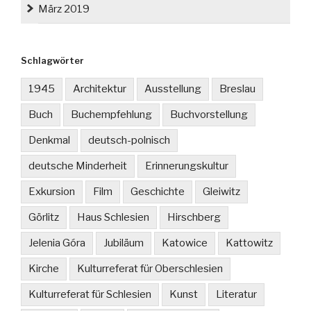
März 2019
Schlagwörter
1945
Architektur
Ausstellung
Breslau
Buch
Buchempfehlung
Buchvorstellung
Denkmal
deutsch-polnisch
deutsche Minderheit
Erinnerungskultur
Exkursion
Film
Geschichte
Gleiwitz
Görlitz
Haus Schlesien
Hirschberg
Jelenia Góra
Jubiläum
Katowice
Kattowitz
Kirche
Kulturreferat für Oberschlesien
Kulturreferat für Schlesien
Kunst
Literatur