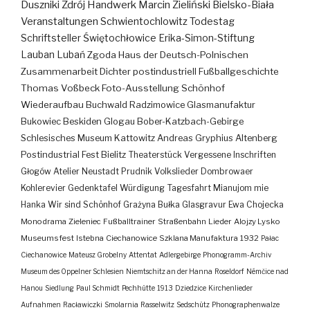
Duszniki Zdrój
Handwerk
Marcin Zieliński
Bielsko-Biała
Veranstaltungen
Schwientochlowitz
Todestag
Schriftsteller
Świętochłowice
Erika-Simon-Stiftung
Lauban
Lubań
Zgoda
Haus der Deutsch-Polnischen
Zusammenarbeit
Dichter
postindustriell
Fußballgeschichte
Thomas Voßbeck
Foto-Ausstellung
Schönhof
Wiederaufbau
Buchwald
Radzimowice
Glasmanufaktur
Bukowiec
Beskiden
Glogau
Bober-Katzbach-Gebirge
Schlesisches Museum Kattowitz
Andreas Gryphius
Altenberg
Postindustrial
Fest
Bielitz
Theaterstück
Vergessene Inschriften
Głogów
Atelier
Neustadt
Prudnik
Volkslieder
Dombrowaer
Kohlerevier
Gedenktafel
Würdigung
Tagesfahrt
Mianujom mie
Hanka
Wir sind Schönhof
Grażyna Bułka
Glasgravur
Ewa Chojecka
Monodrama
Zieleniec
Fußballtrainer
Straßenbahn
Lieder
Alojzy Lysko
Museumsfest
Istebna
Ciechanowice
Szklana Manufaktura
1932
Pałac
Ciechanowice
Mateusz Grobelny
Attentat
Adlergebirge
Phonogramm-Archiv
Museum des Oppelner Schlesien
Niemtschitz an der Hanna
Roseldorf
Némčice nad
Hanou
Siedlung
Paul Schmidt
Pechhütte
1913
Dziedzice
Kirchenlieder
Aufnahmen
Racławiczki
Smolarnia
Rasselwitz
Sedschütz
Phonographenwalze