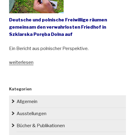
Deutsche und polnische Freiwillige räumen
gemeinsam den verwahrlosten Friedhof in
Szklarska Poręba Dolna auf
Ein Bericht aus polnischer Perspektive.
„Zweiter
weiterlesen
Besuch
der
Initiative
Kategorien
zur
Erhaltung
Allgemein
schlesischer
Kulturgüter
Ausstellungen
auf
Bücher & Publikationen
dem
Friedhof