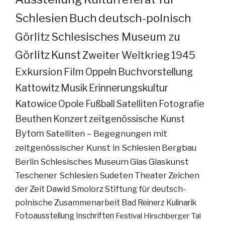
Schlesien
Buch
deutsch-polnisch
Görlitz
Schlesisches Museum zu
Görlitz
Kunst
Zweiter Weltkrieg
1945
Exkursion
Film
Oppeln
Buchvorstellung
Kattowitz
Musik
Erinnerungskultur
Katowice
Opole
Fußball
Satelliten
Fotografie
Beuthen
Konzert
zeitgenössische Kunst
Bytom
Satelliten – Begegnungen mit
zeitgenössischer Kunst in Schlesien
Bergbau
Berlin
Schlesisches Museum
Glas
Glaskunst
Teschener Schlesien
Sudeten
Theater
Zeichen
der Zeit
Dawid Smolorz
Stiftung für deutsch-
polnische Zusammenarbeit
Bad Reinerz
Kulinarik
Fotoausstellung
Inschriften
Festival
Hirschberger Tal