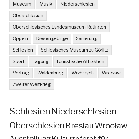
Museum
Musik
Niederschlesien
Oberschlesien
Oberschlesisches Landesmuseum Ratingen
Oppeln
Riesengebirge
Sanierung
Schlesien
Schlesisches Museum zu Görlitz
Sport
Tagung
touristische Attraktion
Vortrag
Waldenburg
Wałbrzych
Wrocław
Zweiter Weltkrieg
Schlesien
Niederschlesien
Oberschlesien
Breslau
Wrocław
Ausstellung
Kulturreferat für