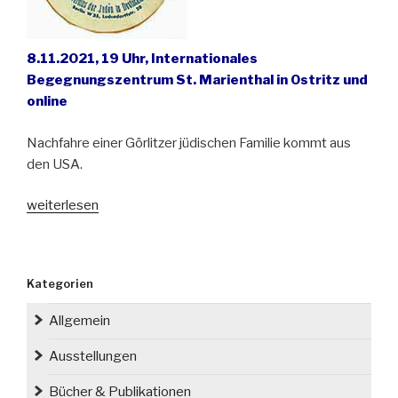
8.11.2021, 19 Uhr, Internationales
Begegnungszentrum St. Marienthal in Ostritz und
online
Nachfahre einer Görlitzer jüdischen Familie kommt aus
den USA.
„Erinnerungen
weiterlesen
an
der
Grenze:
Kategorien
Kindertransport
aus
Allgemein
Niederschlesien
–
Ausstellungen
Vortrag
Bücher & Publikationen
und