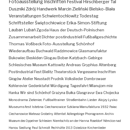
Fotoausstellung
Inschriften
Festival
Hirschberger Tal
Duszniki Zdrój
Handwerk
Marcin Zieliński
Bielsko-Biała
Veranstaltungen
Schwientochlowitz
Todestag
Schriftsteller
Świętochłowice
Erika-Simon-Stiftung
Lauban
Lubań
Zgoda
Haus der Deutsch-Polnischen
Zusammenarbeit
Dichter
postindustriell
Fußballgeschichte
Thomas Voßbeck
Foto-Ausstellung
Schönhof
Wiederaufbau
Buchwald
Radzimowice
Glasmanufaktur
Bukowiec
Beskiden
Glogau
Bober-Katzbach-Gebirge
Schlesisches Museum Kattowitz
Andreas Gryphius
Altenberg
Postindustrial
Fest
Bielitz
Theaterstück
Vergessene Inschriften
Głogów
Atelier
Neustadt
Prudnik
Volkslieder
Dombrowaer
Kohlerevier
Gedenktafel
Würdigung
Tagesfahrt
Mianujom mie
Hanka
Wir sind Schönhof
Grażyna Bułka
Glasgravur
Ewa Chojecka
Monodrama
Zieleniec
Fußballtrainer
Straßenbahn
Lieder
Alojzy Lysko
Museumsfest
Istebna
Ciechanowice
Szklana Manufaktura
1932
Pałac
Ciechanowice
Mateusz Grobelny
Attentat
Adlergebirge
Phonogramm-Archiv
Museum des Oppelner Schlesien
Niemtschitz an der Hanna
Roseldorf
Némčice nad
Hanou
Siedlung
Paul Schmidt
Pechhütte
1913
Dziedzice
Kirchenlieder