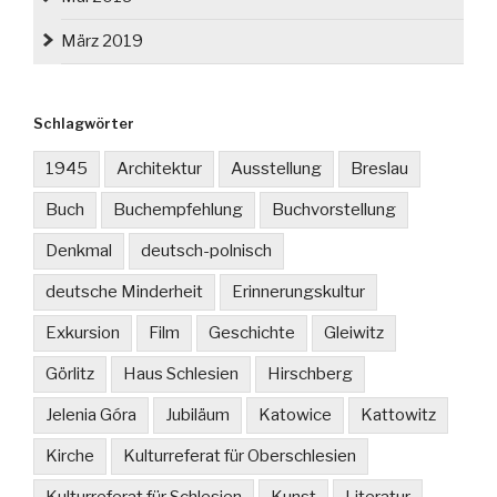
März 2019
Schlagwörter
1945
Architektur
Ausstellung
Breslau
Buch
Buchempfehlung
Buchvorstellung
Denkmal
deutsch-polnisch
deutsche Minderheit
Erinnerungskultur
Exkursion
Film
Geschichte
Gleiwitz
Görlitz
Haus Schlesien
Hirschberg
Jelenia Góra
Jubiläum
Katowice
Kattowitz
Kirche
Kulturreferat für Oberschlesien