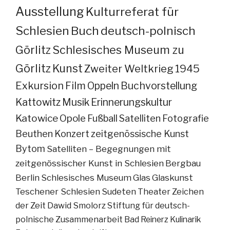
Ausstellung
Kulturreferat für
Schlesien
Buch
deutsch-polnisch
Görlitz
Schlesisches Museum zu
Görlitz
Kunst
Zweiter Weltkrieg
1945
Exkursion
Film
Oppeln
Buchvorstellung
Kattowitz
Musik
Erinnerungskultur
Katowice
Opole
Fußball
Satelliten
Fotografie
Beuthen
Konzert
zeitgenössische Kunst
Bytom
Satelliten – Begegnungen mit
zeitgenössischer Kunst in Schlesien
Bergbau
Berlin
Schlesisches Museum
Glas
Glaskunst
Teschener Schlesien
Sudeten
Theater
Zeichen
der Zeit
Dawid Smolorz
Stiftung für deutsch-
polnische Zusammenarbeit
Bad Reinerz
Kulinarik