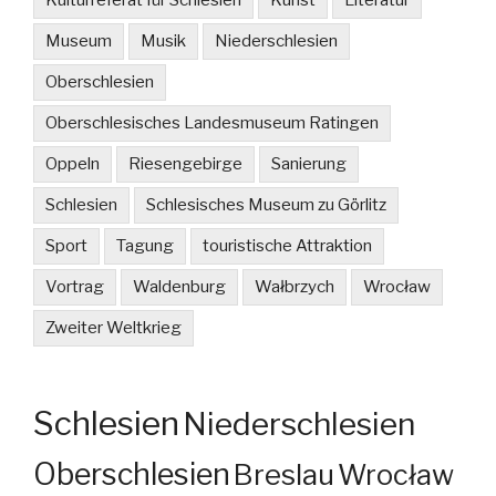
Kulturreferat für Schlesien
Kunst
Literatur
Museum
Musik
Niederschlesien
Oberschlesien
Oberschlesisches Landesmuseum Ratingen
Oppeln
Riesengebirge
Sanierung
Schlesien
Schlesisches Museum zu Görlitz
Sport
Tagung
touristische Attraktion
Vortrag
Waldenburg
Wałbrzych
Wrocław
Zweiter Weltkrieg
Schlesien
Niederschlesien
Oberschlesien
Breslau
Wrocław