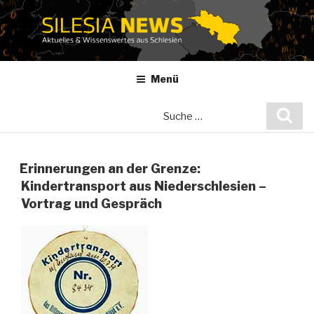
Zum
Inhalt
springen
Menü
Suche
Suc
nach:
Erinnerungen an der Grenze:
Kindertransport aus Niederschlesien –
Vortrag und Gespräch