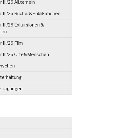
 III/26 Allgemein
 III/26 Bücher&Publikationen
 III/26 Exkursionen &
isen
 III/26 Film
r III/26 Orte&Menschen
enschen
terhaltung
& Tagungen