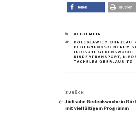
teilen
drucken
KATEGORIEN
ALLGEMEIN
SCHLAGWÖRTER
BOLESŁAWIEC
,
BUNZLAU
,
BEGEGNUNGSZENTRUM ST
JÜDISCHE GEDENKWOCHE
KINDERTRANSPORT
,
NIED
TACHELES OBERLAUSITZ
Beitragsnavigation
Vorheriger
ZURÜCK
Beitrag
Jüdische Gedenkwoche in Görl
mit vielfältigem Programm