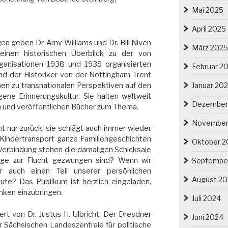
Mai 2025
April 2025
n geben Dr. Amy Williams und Dr. Bill Niven
März 2025
 einen historischen Überblick zu der von
ganisationen 1938 und 1939 organisierten
Februar 2
und der Historiker von der Nottingham Trent
chen zu transnationalen Perspektiven auf den
Januar 20
ene Erinnerungskultur. Sie halten weltweit
Dezember
n und veröffentlichen Bücher zum Thema.
November
ht nur zurück, sie schlägt auch immer wieder
 Kindertransport ganze Familiengeschichten
Oktober 2
 Verbindung stehen die damaligen Schicksale
age zur Flucht gezwungen sind? Wenn wir
Septembe
r auch einen Teil unserer persönlichen
August 2
ute? Das Publikum ist herzlich eingeladen,
nken einzubringen.
Juli 2024
t von Dr. Justus H. Ulbricht. Der Dresdner
Juni 2024
der Sächsischen Landeszentrale für politische