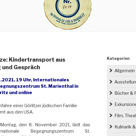
Kategorien
ze: Kindertransport aus
g und Gespräch
Allgemein
1.2021, 19 Uhr, Internationales
Ausstellu
egnungszentrum St. Marienthal in
ritz und online
Bücher & P
Exkursion
fahre einer Görlitzer jüdischen Familie
mt aus den USA.
Film, Thea
Montag, den 8. November 2021, lädt das
Kulinarik 
ernationale Begegnungszentrum St.