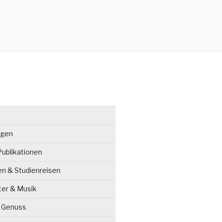
ngen
ublikationen
en & Studienreisen
ter & Musik
& Genuss