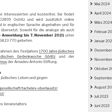
Mai 2024
April 2024
le Interessierten und kostenfrei. Sie findet
02899 Ostritz und wird zusätzlich online
März 2024
rd in englischer Sprache abgehalten und für
übersetzt. Sowohl für die analoge als auch
Februar 2
ne
Anmeldung bis 7. November 2021
unter
5823 770 gebeten.
Januar 20
Dezember
m Rahmen des Festjahres
1700 Jahre jüdisches
üdischen Gedenkwoche Görlitz
und der
November
smus
der Amadeu Antonio Stiftung.
Oktober 2
n
für jüdisches Leben und gegen
Septembe
August 20
gesellschaft/tacheles-oberlausitz/
bz/
Juli 2023
es Veranstalters
Juni 2023