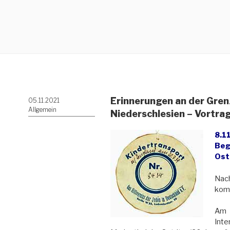
Erinnerungen an der Gren
Veröffentlicht
05.11.2021
am
Allgemein
Niederschlesien – Vortra
8.1
Beg
Ost
Nach
kom
Am 
Int