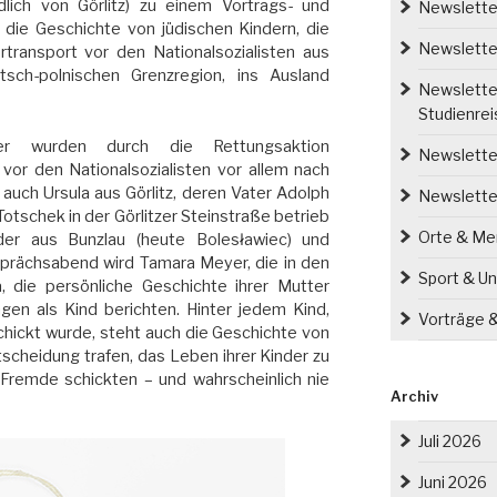
dlich von Görlitz) zu einem Vortrags- und
Newsletter
die Geschichte von jüdischen Kindern, die
Newsletter
ransport vor den Nationalsozialisten aus
tsch-polnischen Grenzregion, ins Ausland
Newsletter
Studienre
er wurden durch die Rettungsaktion
Newsletter
vor den Nationalsozialisten vor allem nach
 auch Ursula aus Görlitz, deren Vater Adolph
Newslette
tschek in der Görlitzer Steinstraße betrieb
Orte & M
der aus Bunzlau (heute Bolesławiec) und
prächsabend wird Tamara Meyer, die in den
Sport & Un
 die persönliche Geschichte ihrer Mutter
gen als Kind berichten. Hinter jedem Kind,
Vorträge 
chickt wurde, steht auch die Geschichte von
tscheidung trafen, das Leben ihrer Kinder zu
ie Fremde schickten – und wahrscheinlich nie
Archiv
Juli 2026
Juni 2026