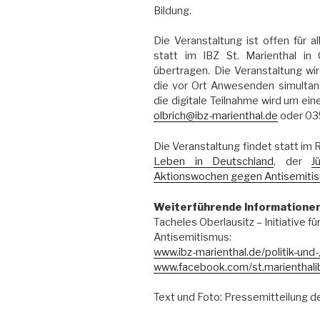
Bildung.
Die Veranstaltung ist offen für al
statt im IBZ St. Marienthal in 
übertragen. Die Veranstaltung wi
die vor Ort Anwesenden simultan 
die digitale Teilnahme wird um ei
olbrich@ibz-marienthal.de
oder 03
Die Veranstaltung findet statt i
Leben in Deutschland
, der
J
Aktionswochen gegen Antisemiti
Weiterführende Informatione
Tacheles Oberlausitz – Initiative 
Antisemitismus:
www.ibz-marienthal.de/politik-und-
www.facebook.com/st.marienthali
Text und Foto: Pressemitteilung d