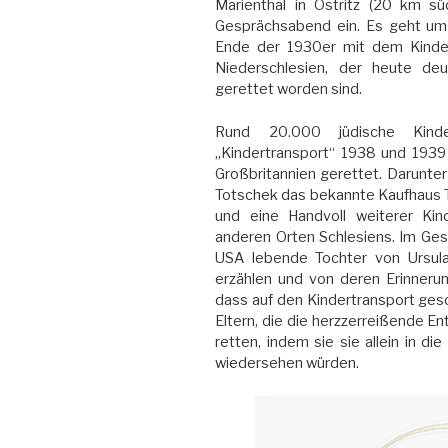
Marienthal in Ostritz (20 km sü
Gesprächsabend ein. Es geht um 
Ende der 1930er mit dem Kindert
Niederschlesien, der heute deu
gerettet worden sind.
Rund 20.000 jüdische Kind
„Kindertransport“ 1938 und 1939 
Großbritannien gerettet. Darunter
Totschek das bekannte Kaufhaus To
und eine Handvoll weiterer Kin
anderen Orten Schlesiens. Im Ges
USA lebende Tochter von Ursula,
erzählen und von deren Erinnerun
dass auf den Kindertransport ges
Eltern, die die herzzerreißende En
retten, indem sie sie allein in d
wiedersehen würden.