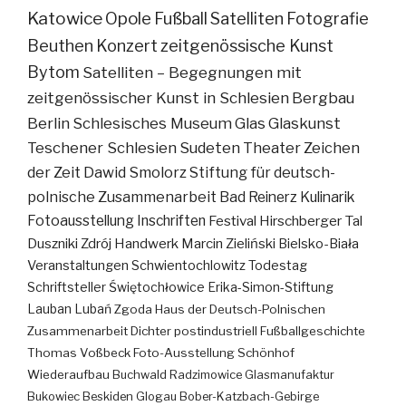
Katowice
Opole
Fußball
Satelliten
Fotografie
Beuthen
Konzert
zeitgenössische Kunst
Bytom
Satelliten – Begegnungen mit
zeitgenössischer Kunst in Schlesien
Bergbau
Berlin
Schlesisches Museum
Glas
Glaskunst
Teschener Schlesien
Sudeten
Theater
Zeichen
der Zeit
Dawid Smolorz
Stiftung für deutsch-
polnische Zusammenarbeit
Bad Reinerz
Kulinarik
Fotoausstellung
Inschriften
Festival
Hirschberger Tal
Duszniki Zdrój
Handwerk
Marcin Zieliński
Bielsko-Biała
Veranstaltungen
Schwientochlowitz
Todestag
Schriftsteller
Świętochłowice
Erika-Simon-Stiftung
Lauban
Lubań
Zgoda
Haus der Deutsch-Polnischen
Zusammenarbeit
Dichter
postindustriell
Fußballgeschichte
Thomas Voßbeck
Foto-Ausstellung
Schönhof
Wiederaufbau
Buchwald
Radzimowice
Glasmanufaktur
Bukowiec
Beskiden
Glogau
Bober-Katzbach-Gebirge