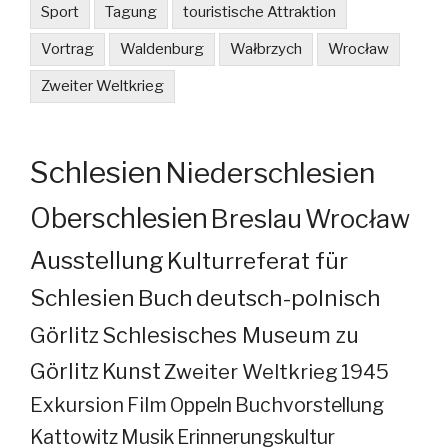
Sport
Tagung
touristische Attraktion
Vortrag
Waldenburg
Wałbrzych
Wrocław
Zweiter Weltkrieg
Schlesien
Niederschlesien
Oberschlesien
Breslau
Wrocław
Ausstellung
Kulturreferat für
Schlesien
Buch
deutsch-polnisch
Görlitz
Schlesisches Museum zu
Görlitz
Kunst
Zweiter Weltkrieg
1945
Exkursion
Film
Oppeln
Buchvorstellung
Kattowitz
Musik
Erinnerungskultur