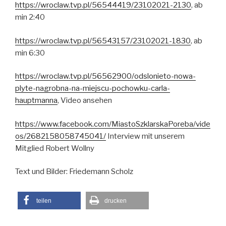
https://wroclaw.tvp.pl/56544419/23102021-2130
, ab
min 2:40
https://wroclaw.tvp.pl/56543157/23102021-1830
, ab
min 6:30
https://wroclaw.tvp.pl/56562900/odslonieto-nowa-
plyte-nagrobna-na-miejscu-pochowku-carla-
hauptmanna
, Video ansehen
https://www.facebook.com/MiastoSzklarskaPoreba/vide
os/2682158058745041/
Interview mit unserem
Mitglied Robert Wollny
Text und Bilder: Friedemann Scholz
teilen
drucken