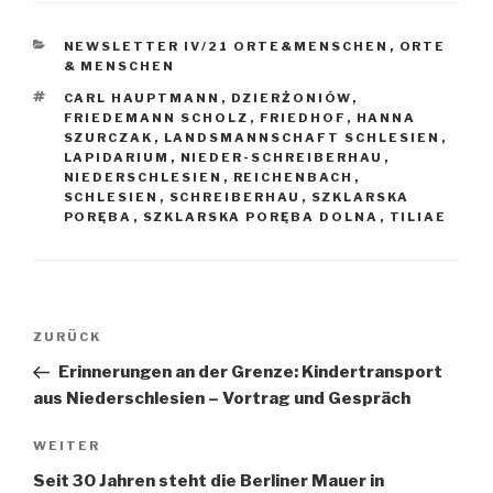
KATEGORIEN
NEWSLETTER IV/21 ORTE&MENSCHEN
,
ORTE
& MENSCHEN
SCHLAGWÖRTER
CARL HAUPTMANN
,
DZIERŻONIÓW
,
FRIEDEMANN SCHOLZ
,
FRIEDHOF
,
HANNA
SZURCZAK
,
LANDSMANNSCHAFT SCHLESIEN
,
LAPIDARIUM
,
NIEDER-SCHREIBERHAU
,
NIEDERSCHLESIEN
,
REICHENBACH
,
SCHLESIEN
,
SCHREIBERHAU
,
SZKLARSKA
PORĘBA
,
SZKLARSKA PORĘBA DOLNA
,
TILIAE
Beitragsnavigation
Vorheriger
ZURÜCK
Beitrag
Erinnerungen an der Grenze: Kindertransport
aus Niederschlesien – Vortrag und Gespräch
Nächster
WEITER
Beitrag
Seit 30 Jahren steht die Berliner Mauer in