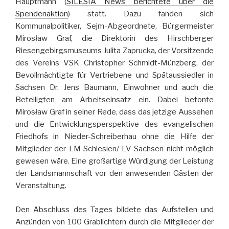
Hauptmann (
SILESIA News berichtete über die
Spendenaktion
) statt. Dazu fanden sich
Kommunalpolitiker, Sejm-Abgeordnete, Bürgermeister
Mirosław Graf, die Direktorin des Hirschberger
Riesengebirgsmuseums Julita Zaprucka, der Vorsitzende
des Vereins VSK Christopher Schmidt-Münzberg, der
Bevollmächtigte für Vertriebene und Spätaussiedler in
Sachsen Dr. Jens Baumann, Einwohner und auch die
Beteiligten am Arbeitseinsatz ein. Dabei betonte
Mirosław Graf in seiner Rede, dass das jetzige Aussehen
und die Entwicklungsperspektive des evangelischen
Friedhofs in Nieder-Schreiberhau ohne die Hilfe der
Mitglieder der LM Schlesien/ LV Sachsen nicht möglich
gewesen wäre. Eine großartige Würdigung der Leistung
der Landsmannschaft vor den anwesenden Gästen der
Veranstaltung.
Den Abschluss des Tages bildete das Aufstellen und
Anzünden von 100 Grablichtern durch die Mitglieder der