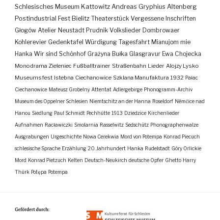
Schlesisches Museum Kattowitz
Andreas Gryphius
Altenberg
Postindustrial
Fest
Bielitz
Theaterstück
Vergessene Inschriften
Głogów
Atelier
Neustadt
Prudnik
Volkslieder
Dombrowaer
Kohlerevier
Gedenktafel
Würdigung
Tagesfahrt
Mianujom mie
Hanka
Wir sind Schönhof
Grażyna Bułka
Glasgravur
Ewa Chojecka
Monodrama
Zieleniec
Fußballtrainer
Straßenbahn
Lieder
Alojzy Lysko
Museumsfest
Istebna
Ciechanowice
Szklana Manufaktura
1932
Pałac
Ciechanowice
Mateusz Grobelny
Attentat
Adlergebirge
Phonogramm-Archiv
Museum des Oppelner Schlesien
Niemtschitz an der Hanna
Roseldorf
Némčice nad
Hanou
Siedlung
Paul Schmidt
Pechhütte
1913
Dziedzice
Kirchenlieder
Aufnahmen
Racławiczki
Smolarnia
Rasselwitz
Sedschütz
Phonographenwalze
Ausgrabungen
Urgeschichte
Nowa Cerekwia
Mord von Potempa
Konrad Piecuch
schlesische Sprache
Erzählung
20. Jahrhundert
Hanka
Rudelstadt
Góry Orlickie
Mord
Konrad Pietzuch
Kelten
Deutsch-Neukirch
deutsche Opfer
Ghetto
Harry
Thürk
Potępa
Potempa