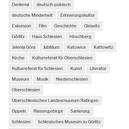
Denkmal
deutsch-polnisch
deutsche Minderheit
Erinnerungskultur
Exkursion
Film
Geschichte
Gleiwitz
Görlitz
Haus Schlesien
Hirschberg
Jelenia Góra
Jubiläum
Katowice
Kattowitz
Kirche
Kulturreferat für Oberschlesien
Kulturreferat für Schlesien
Kunst
Literatur
Museum
Musik
Niederschlesien
Oberschlesien
Oberschlesisches Landesmuseum Ratingen
Oppeln
Riesengebirge
Sanierung
Schlesien
Schlesisches Museum zu Görlitz