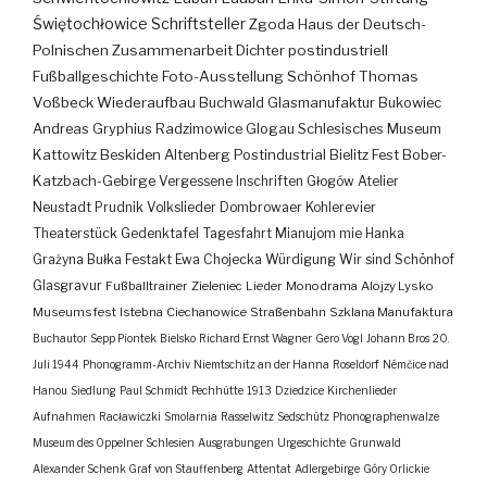
Świętochłowice
Schriftsteller
Zgoda
Haus der Deutsch-
Polnischen Zusammenarbeit
Dichter
postindustriell
Fußballgeschichte
Foto-Ausstellung
Schönhof
Thomas
Voßbeck
Wiederaufbau
Buchwald
Glasmanufaktur
Bukowiec
Andreas Gryphius
Radzimowice
Glogau
Schlesisches Museum
Kattowitz
Beskiden
Altenberg
Postindustrial
Bielitz
Fest
Bober-
Katzbach-Gebirge
Vergessene Inschriften
Głogów
Atelier
Neustadt
Prudnik
Volkslieder
Dombrowaer Kohlerevier
Theaterstück
Gedenktafel
Tagesfahrt
Mianujom mie Hanka
Grażyna Bułka
Festakt
Ewa Chojecka
Würdigung
Wir sind Schönhof
Glasgravur
Fußballtrainer
Zieleniec
Lieder
Monodrama
Alojzy Lysko
Museumsfest
Istebna
Ciechanowice
Straßenbahn
Szklana Manufaktura
Buchautor
Sepp Piontek
Bielsko
Richard Ernst Wagner
Gero Vogl
Johann Bros
20.
Juli 1944
Phonogramm-Archiv
Niemtschitz an der Hanna
Roseldorf
Némčice nad
Hanou
Siedlung
Paul Schmidt
Pechhütte
1913
Dziedzice
Kirchenlieder
Aufnahmen
Racławiczki
Smolarnia
Rasselwitz
Sedschütz
Phonographenwalze
Museum des Oppelner Schlesien
Ausgrabungen
Urgeschichte
Grunwald
Alexander Schenk Graf von Stauffenberg
Attentat
Adlergebirge
Góry Orlickie