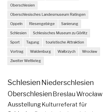
Oberschlesien
Oberschlesisches Landesmuseum Ratingen
Oppeln
Riesengebirge
Sanierung
Schlesien
Schlesisches Museum zu Görlitz
Sport
Tagung
touristische Attraktion
Vortrag
Waldenburg
Wałbrzych
Wrocław
Zweiter Weltkrieg
Schlesien
Niederschlesien
Oberschlesien
Breslau
Wrocław
Ausstellung
Kulturreferat für