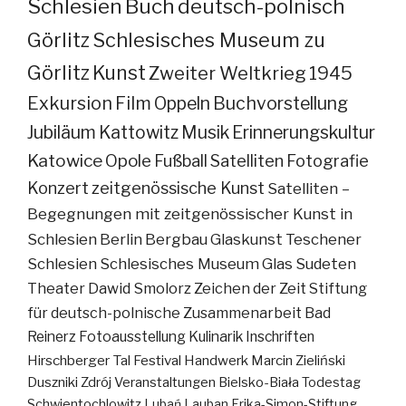
Schlesien
Buch
deutsch-polnisch
Görlitz
Schlesisches Museum zu
Görlitz
Kunst
Zweiter Weltkrieg
1945
Exkursion
Film
Oppeln
Buchvorstellung
Jubiläum
Kattowitz
Musik
Erinnerungskultur
Katowice
Opole
Fußball
Satelliten
Fotografie
Konzert
zeitgenössische Kunst
Satelliten –
Begegnungen mit zeitgenössischer Kunst in
Schlesien
Berlin
Bergbau
Glaskunst
Teschener
Schlesien
Schlesisches Museum
Glas
Sudeten
Theater
Dawid Smolorz
Zeichen der Zeit
Stiftung
für deutsch-polnische Zusammenarbeit
Bad
Reinerz
Fotoausstellung
Kulinarik
Inschriften
Hirschberger Tal
Festival
Handwerk
Marcin Zieliński
Duszniki Zdrój
Veranstaltungen
Bielsko-Biała
Todestag
Schwientochlowitz
Lubań
Lauban
Erika-Simon-Stiftung