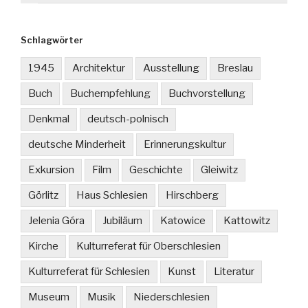
Schlagwörter
1945
Architektur
Ausstellung
Breslau
Buch
Buchempfehlung
Buchvorstellung
Denkmal
deutsch-polnisch
deutsche Minderheit
Erinnerungskultur
Exkursion
Film
Geschichte
Gleiwitz
Görlitz
Haus Schlesien
Hirschberg
Jelenia Góra
Jubiläum
Katowice
Kattowitz
Kirche
Kulturreferat für Oberschlesien
Kulturreferat für Schlesien
Kunst
Literatur
Museum
Musik
Niederschlesien