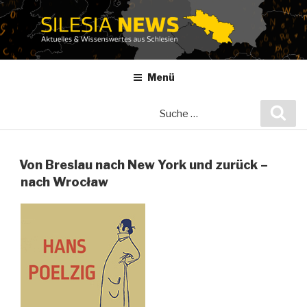
Zum
Inhalt
springen
Menü
Suche
Suc
nach:
Von Breslau nach New York und zurück –
nach Wrocław