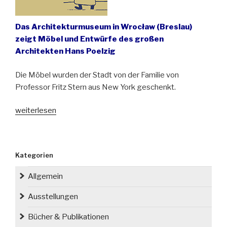
Das Architekturmuseum in Wrocław (Breslau)
zeigt Möbel und Entwürfe des großen
Architekten Hans Poelzig
Die Möbel wurden der Stadt von der Familie von
Professor Fritz Stern aus New York geschenkt.
„Von
weiterlesen
Breslau
nach
New
Kategorien
York
und
Allgemein
zurück
–
Ausstellungen
nach
Bücher & Publikationen
Wrocław“