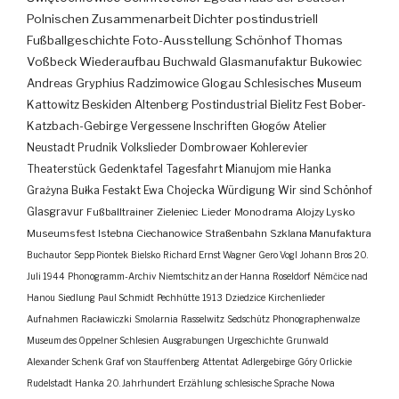
Polnischen Zusammenarbeit
Dichter
postindustriell
Fußballgeschichte
Foto-Ausstellung
Schönhof
Thomas
Voßbeck
Wiederaufbau
Buchwald
Glasmanufaktur
Bukowiec
Andreas Gryphius
Radzimowice
Glogau
Schlesisches Museum
Kattowitz
Beskiden
Altenberg
Postindustrial
Bielitz
Fest
Bober-
Katzbach-Gebirge
Vergessene Inschriften
Głogów
Atelier
Neustadt
Prudnik
Volkslieder
Dombrowaer Kohlerevier
Theaterstück
Gedenktafel
Tagesfahrt
Mianujom mie Hanka
Grażyna Bułka
Festakt
Ewa Chojecka
Würdigung
Wir sind Schönhof
Glasgravur
Fußballtrainer
Zieleniec
Lieder
Monodrama
Alojzy Lysko
Museumsfest
Istebna
Ciechanowice
Straßenbahn
Szklana Manufaktura
Buchautor
Sepp Piontek
Bielsko
Richard Ernst Wagner
Gero Vogl
Johann Bros
20.
Juli 1944
Phonogramm-Archiv
Niemtschitz an der Hanna
Roseldorf
Némčice nad
Hanou
Siedlung
Paul Schmidt
Pechhütte
1913
Dziedzice
Kirchenlieder
Aufnahmen
Racławiczki
Smolarnia
Rasselwitz
Sedschütz
Phonographenwalze
Museum des Oppelner Schlesien
Ausgrabungen
Urgeschichte
Grunwald
Alexander Schenk Graf von Stauffenberg
Attentat
Adlergebirge
Góry Orlickie
Rudelstadt
Hanka
20. Jahrhundert
Erzählung
schlesische Sprache
Nowa