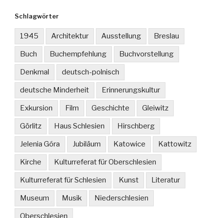
Schlagwörter
1945
Architektur
Ausstellung
Breslau
Buch
Buchempfehlung
Buchvorstellung
Denkmal
deutsch-polnisch
deutsche Minderheit
Erinnerungskultur
Exkursion
Film
Geschichte
Gleiwitz
Görlitz
Haus Schlesien
Hirschberg
Jelenia Góra
Jubiläum
Katowice
Kattowitz
Kirche
Kulturreferat für Oberschlesien
Kulturreferat für Schlesien
Kunst
Literatur
Museum
Musik
Niederschlesien
Oberschlesien