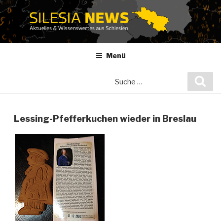
Zum
Inhalt
springen
Menü
Suche
Suc
nach:
Lessing-Pfefferkuchen wieder in Breslau