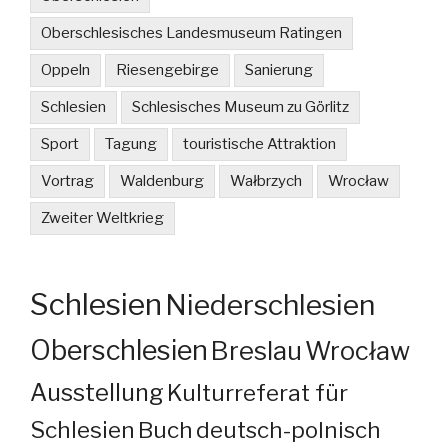
Oberschlesisches Landesmuseum Ratingen
Oppeln
Riesengebirge
Sanierung
Schlesien
Schlesisches Museum zu Görlitz
Sport
Tagung
touristische Attraktion
Vortrag
Waldenburg
Wałbrzych
Wrocław
Zweiter Weltkrieg
Schlesien
Niederschlesien
Oberschlesien
Breslau
Wrocław
Ausstellung
Kulturreferat für
Schlesien
Buch
deutsch-polnisch