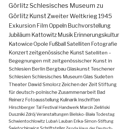
Görlitz
Schlesisches Museum zu
Görlitz
Kunst
Zweiter Weltkrieg
1945
Exkursion
Film
Oppeln
Buchvorstellung
Jubiläum
Kattowitz
Musik
Erinnerungskultur
Katowice
Opole
Fußball
Satelliten
Fotografie
Konzert
zeitgenössische Kunst
Satelliten –
Begegnungen mit zeitgenössischer Kunst in
Schlesien
Berlin
Bergbau
Glaskunst
Teschener
Schlesien
Schlesisches Museum
Glas
Sudeten
Theater
Dawid Smolorz
Zeichen der Zeit
Stiftung
für deutsch-polnische Zusammenarbeit
Bad
Reinerz
Fotoausstellung
Kulinarik
Inschriften
Hirschberger Tal
Festival
Handwerk
Marcin Zieliński
Duszniki Zdrój
Veranstaltungen
Bielsko-Biała
Todestag
Schwientochlowitz
Lubań
Lauban
Erika-Simon-Stiftung
Świętochłowice
Schriftsteller
Zgoda
Haus der Deutsch-