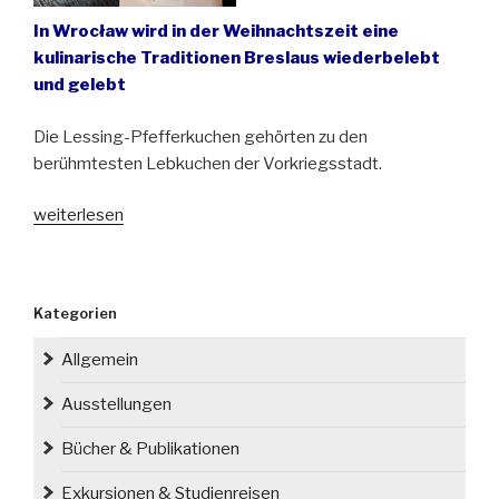
In Wrocław wird in der Weihnachtszeit eine
kulinarische Traditionen Breslaus wiederbelebt
und gelebt
Die Lessing-Pfefferkuchen gehörten zu den
berühmtesten Lebkuchen der Vorkriegsstadt.
„Lessing-
weiterlesen
Pfefferkuchen
wieder
in
Kategorien
Breslau“
Allgemein
Ausstellungen
Bücher & Publikationen
Exkursionen & Studienreisen