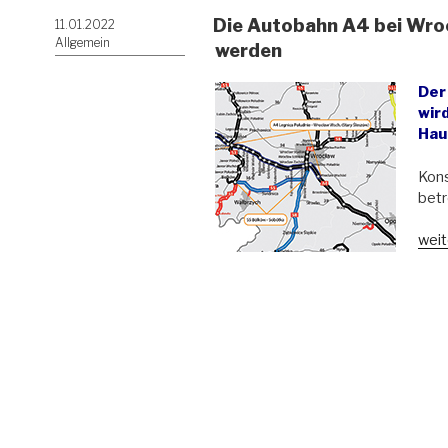
Die Autobahn A4 bei Wroc
Veröffentlicht
11.01.2022
am
Allgemein
werden
Der
wird
Hau
Kons
bet
„Die
weit
Aut
A4
bei
Wro
(Bre
kan
neu
geb
wer