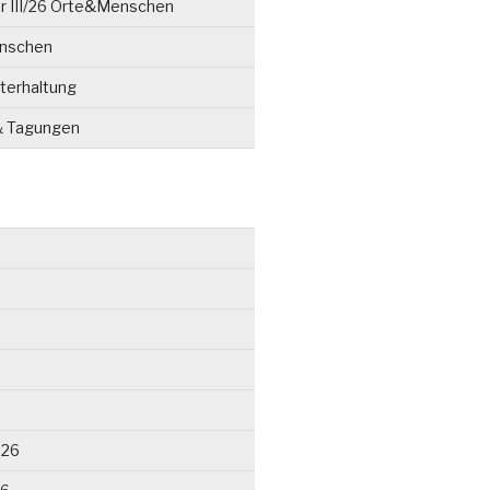
r III/26 Orte&Menschen
enschen
terhaltung
& Tagungen
026