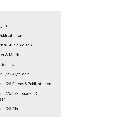
ngen
ublikationen
en & Studienreisen
ter & Musik
& Genuss
 III/26 Allgemein
 III/26 Bücher&Publikationen
 III/26 Exkursionen &
isen
 III/26 Film