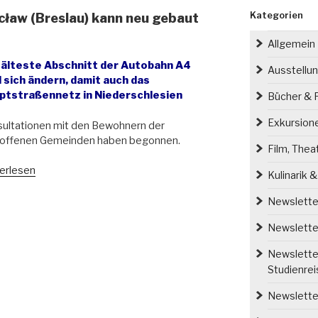
Kategorien
ław (Breslau) kann neu gebaut
Allgemein
 älteste Abschnitt der Autobahn A4
Ausstellu
 sich ändern, damit auch das
ptstraßennetz in Niederschlesien
Bücher & P
Exkursion
ultationen mit den Bewohnern der
roffenen Gemeinden haben begonnen.
Film, Thea
erlesen
Kulinarik 
obahn
Newsletter
Newsletter
cław
slau)
Newsletter
n
Studienre
aut
Newsletter
den“