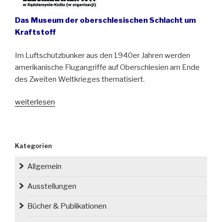
Das Museum der oberschlesischen Schlacht um
Kraftstoff
Im Luftschutzbunker aus den 1940er Jahren werden
amerikanische Flugangriffe auf Oberschlesien am Ende
des Zweiten Weltkrieges thematisiert.
„In
weiterlesen
Blechhammer/
Blachownia
Śląska
Kategorien
wird
an
Allgemein
die
Ereignisse
Ausstellungen
von
Bücher & Publikationen
1944
erinnert“