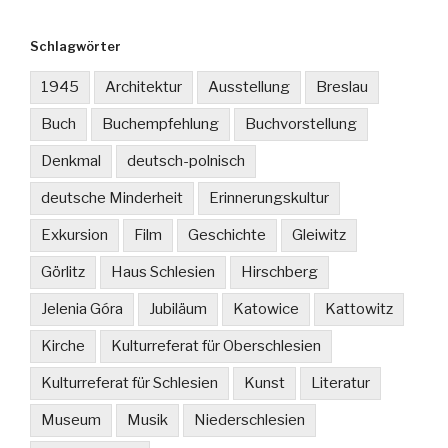
Schlagwörter
1945
Architektur
Ausstellung
Breslau
Buch
Buchempfehlung
Buchvorstellung
Denkmal
deutsch-polnisch
deutsche Minderheit
Erinnerungskultur
Exkursion
Film
Geschichte
Gleiwitz
Görlitz
Haus Schlesien
Hirschberg
Jelenia Góra
Jubiläum
Katowice
Kattowitz
Kirche
Kulturreferat für Oberschlesien
Kulturreferat für Schlesien
Kunst
Literatur
Museum
Musik
Niederschlesien