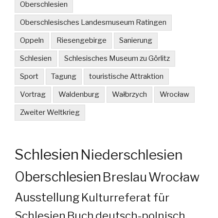
Oberschlesien
Oberschlesisches Landesmuseum Ratingen
Oppeln
Riesengebirge
Sanierung
Schlesien
Schlesisches Museum zu Görlitz
Sport
Tagung
touristische Attraktion
Vortrag
Waldenburg
Wałbrzych
Wrocław
Zweiter Weltkrieg
Schlesien
Niederschlesien
Oberschlesien
Breslau
Wrocław
Ausstellung
Kulturreferat für
Schlesien
Buch
deutsch-polnisch