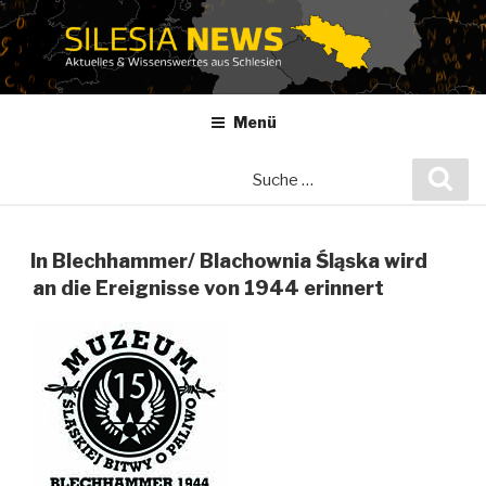
Zum
Inhalt
springen
Menü
Suche
Suc
nach:
In Blechhammer/ Blachownia Śląska wird
an die Ereignisse von 1944 erinnert