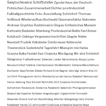
Świętochłowice
Schriftsteller
Zgoda
Haus der Deutsch-
Polnischen Zusammenarbeit
Dichter
postindustriell
Fußballgeschichte
Foto-Ausstellung
Schönhof
Thomas
Voßbeck
Wiederaufbau
Buchwald
Glasmanufaktur
Bukowiec
Andreas Gryphius
Radzimowice
Glogau
Schlesisches Museum
Kattowitz
Beskiden
Altenberg
Postindustrial
Bielitz
Fest
Bober-
Katzbach-Gebirge
Vergessene Inschriften
Głogów
Atelier
Neustadt
Prudnik
Volkslieder
Dombrowaer Kohlerevier
Theaterstück
Gedenktafel
Tagesfahrt
Mianujom mie Hanka
Grażyna Bułka
Festakt
Ewa Chojecka
Würdigung
Wir sind Schönhof
Glasgravur
Fußballtrainer
Zieleniec
Lieder
Monodrama
Alojzy Lysko
Museumsfest
Istebna
Ciechanowice
Straßenbahn
Szklana Manufaktura
Buchautor
Sepp Piontek
Bielsko
Richard Ernst Wagner
Gero Vogl
Johann Bros
20.
Juli 1944
Phonogramm-Archiv
Niemtschitz an der Hanna
Roseldorf
Némčice nad
Hanou
Siedlung
Paul Schmidt
Pechhütte
1913
Dziedzice
Kirchenlieder
Aufnahmen
Racławiczki
Smolarnia
Rasselwitz
Sedschütz
Phonographenwalze
Museum des Oppelner Schlesien
Ausgrabungen
Urgeschichte
Grunwald
Alexander Schenk Graf von Stauffenberg
Attentat
Adlergebirge
Góry Orlickie
Rudelstadt
Hanka
20. Jahrhundert
Erzählung
schlesische Sprache
Nowa