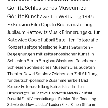
Görlitz
Schlesisches Museum zu
Görlitz
Kunst
Zweiter Weltkrieg
1945
Exkursion
Film
Oppeln
Buchvorstellung
Jubiläum
Kattowitz
Musik
Erinnerungskultur
Katowice
Opole
Fußball
Satelliten
Fotografie
Konzert
zeitgenössische Kunst
Satelliten –
Begegnungen mit zeitgenössischer Kunst in
Schlesien
Berlin
Bergbau
Glaskunst
Teschener
Schlesien
Schlesisches Museum
Glas
Sudeten
Theater
Dawid Smolorz
Zeichen der Zeit
Stiftung
für deutsch-polnische Zusammenarbeit
Bad
Reinerz
Fotoausstellung
Kulinarik
Inschriften
Hirschberger Tal
Festival
Handwerk
Marcin Zieliński
Duszniki Zdrój
Veranstaltungen
Bielsko-Biała
Todestag
Schwientochlowitz
Lubań
Lauban
Erika-Simon-Stiftung