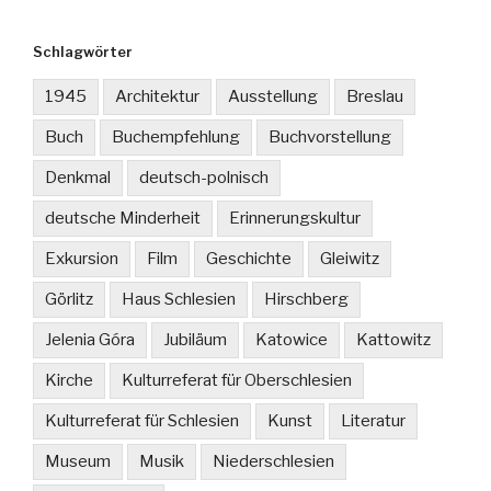
Schlagwörter
1945
Architektur
Ausstellung
Breslau
Buch
Buchempfehlung
Buchvorstellung
Denkmal
deutsch-polnisch
deutsche Minderheit
Erinnerungskultur
Exkursion
Film
Geschichte
Gleiwitz
Görlitz
Haus Schlesien
Hirschberg
Jelenia Góra
Jubiläum
Katowice
Kattowitz
Kirche
Kulturreferat für Oberschlesien
Kulturreferat für Schlesien
Kunst
Literatur
Museum
Musik
Niederschlesien