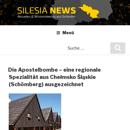
Zum
Inhalt
springen
Menü
Suche
Suc
nach:
Die Apostelbombe – eine regionale
Spezialität aus Chełmsko Śląskie
(Schömberg) ausgezeichnet