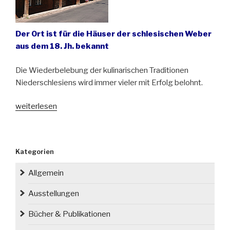
Der Ort ist für die Häuser der schlesischen Weber
aus dem 18. Jh. bekannt
Die Wiederbelebung der kulinarischen Traditionen
Niederschlesiens wird immer vieler mit Erfolg belohnt.
„Die
weiterlesen
Apostelbombe
–
eine
Kategorien
regionale
Spezialität
Allgemein
aus
Chełmsko
Ausstellungen
Śląskie
Bücher & Publikationen
(Schömberg)
ausgezeichnet“