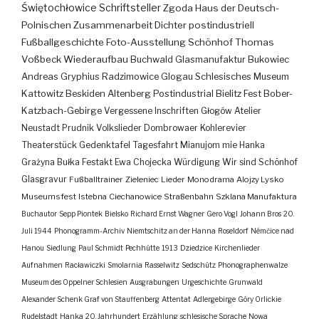
Świętochłowice
Schriftsteller
Zgoda
Haus der Deutsch-
Polnischen Zusammenarbeit
Dichter
postindustriell
Fußballgeschichte
Foto-Ausstellung
Schönhof
Thomas
Voßbeck
Wiederaufbau
Buchwald
Glasmanufaktur
Bukowiec
Andreas Gryphius
Radzimowice
Glogau
Schlesisches Museum
Kattowitz
Beskiden
Altenberg
Postindustrial
Bielitz
Fest
Bober-
Katzbach-Gebirge
Vergessene Inschriften
Głogów
Atelier
Neustadt
Prudnik
Volkslieder
Dombrowaer Kohlerevier
Theaterstück
Gedenktafel
Tagesfahrt
Mianujom mie Hanka
Grażyna Bułka
Festakt
Ewa Chojecka
Würdigung
Wir sind Schönhof
Glasgravur
Fußballtrainer
Zieleniec
Lieder
Monodrama
Alojzy Lysko
Museumsfest
Istebna
Ciechanowice
Straßenbahn
Szklana Manufaktura
Buchautor
Sepp Piontek
Bielsko
Richard Ernst Wagner
Gero Vogl
Johann Bros
20.
Juli 1944
Phonogramm-Archiv
Niemtschitz an der Hanna
Roseldorf
Némčice nad
Hanou
Siedlung
Paul Schmidt
Pechhütte
1913
Dziedzice
Kirchenlieder
Aufnahmen
Racławiczki
Smolarnia
Rasselwitz
Sedschütz
Phonographenwalze
Museum des Oppelner Schlesien
Ausgrabungen
Urgeschichte
Grunwald
Alexander Schenk Graf von Stauffenberg
Attentat
Adlergebirge
Góry Orlickie
Rudelstadt
Hanka
20. Jahrhundert
Erzählung
schlesische Sprache
Nowa