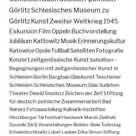
Görlitz
Schlesisches Museum zu
Görlitz
Kunst
Zweiter Weltkrieg
1945
Exkursion
Film
Oppeln
Buchvorstellung
Jubiläum
Kattowitz
Musik
Erinnerungskultur
Katowice
Opole
Fußball
Satelliten
Fotografie
Konzert
zeitgenössische Kunst
Satelliten –
Begegnungen mit zeitgenössischer Kunst in
Schlesien
Berlin
Bergbau
Glaskunst
Teschener
Schlesien
Schlesisches Museum
Glas
Sudeten
Theater
Dawid Smolorz
Zeichen der Zeit
Stiftung
für deutsch-polnische Zusammenarbeit
Bad
Reinerz
Fotoausstellung
Kulinarik
Inschriften
Hirschberger Tal
Festival
Handwerk
Marcin Zieliński
Duszniki Zdrój
Veranstaltungen
Bielsko-Biała
Todestag
Schwientochlowitz
Lubań
Lauban
Erika-Simon-Stiftung