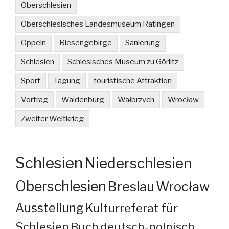
Oberschlesien
Oberschlesisches Landesmuseum Ratingen
Oppeln
Riesengebirge
Sanierung
Schlesien
Schlesisches Museum zu Görlitz
Sport
Tagung
touristische Attraktion
Vortrag
Waldenburg
Wałbrzych
Wrocław
Zweiter Weltkrieg
Schlesien
Niederschlesien
Oberschlesien
Breslau
Wrocław
Ausstellung
Kulturreferat für
Schlesien
Buch
deutsch-polnisch