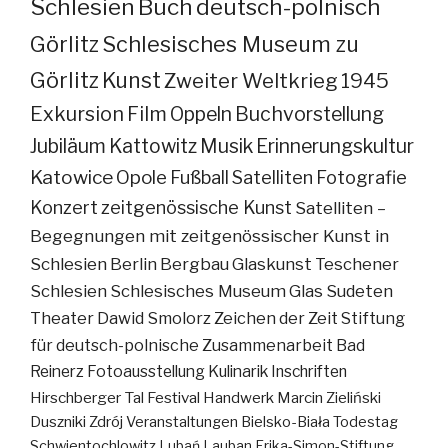
Schlesien
Buch
deutsch-polnisch
Görlitz
Schlesisches Museum zu
Görlitz
Kunst
Zweiter Weltkrieg
1945
Exkursion
Film
Oppeln
Buchvorstellung
Jubiläum
Kattowitz
Musik
Erinnerungskultur
Katowice
Opole
Fußball
Satelliten
Fotografie
Konzert
zeitgenössische Kunst
Satelliten –
Begegnungen mit zeitgenössischer Kunst in
Schlesien
Berlin
Bergbau
Glaskunst
Teschener
Schlesien
Schlesisches Museum
Glas
Sudeten
Theater
Dawid Smolorz
Zeichen der Zeit
Stiftung
für deutsch-polnische Zusammenarbeit
Bad
Reinerz
Fotoausstellung
Kulinarik
Inschriften
Hirschberger Tal
Festival
Handwerk
Marcin Zieliński
Duszniki Zdrój
Veranstaltungen
Bielsko-Biała
Todestag
Schwientochlowitz
Lubań
Lauban
Erika-Simon-Stiftung