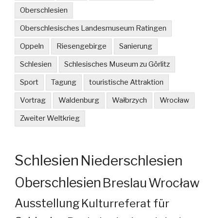
Oberschlesien
Oberschlesisches Landesmuseum Ratingen
Oppeln
Riesengebirge
Sanierung
Schlesien
Schlesisches Museum zu Görlitz
Sport
Tagung
touristische Attraktion
Vortrag
Waldenburg
Wałbrzych
Wrocław
Zweiter Weltkrieg
Schlesien
Niederschlesien
Oberschlesien
Breslau
Wrocław
Ausstellung
Kulturreferat für