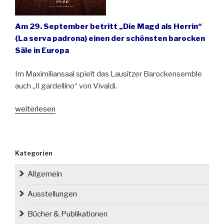
Am 29. September betritt „Die Magd als Herrin“
(La serva padrona) einen der schönsten barocken
Säle in Europa
Im Maximiliansaal spielt das Lausitzer Barockensemble
auch „Il gardellino“ von Vivaldi.
„Giovanni
weiterlesen
Battista
Pergolesi
und
Kategorien
Antonio
Vivaldi
Allgemein
erklingen
im
Ausstellungen
Schloss
Bücher & Publikationen
Fürstenstein“