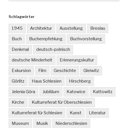
Schlagwörter
1945
Architektur
Ausstellung
Breslau
Buch
Buchempfehlung
Buchvorstellung
Denkmal
deutsch-polnisch
deutsche Minderheit
Erinnerungskultur
Exkursion
Film
Geschichte
Gleiwitz
Görlitz
Haus Schlesien
Hirschberg
Jelenia Góra
Jubiläum
Katowice
Kattowitz
Kirche
Kulturreferat für Oberschlesien
Kulturreferat für Schlesien
Kunst
Literatur
Museum
Musik
Niederschlesien