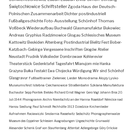
Świętochłowice
Schriftsteller
Zgoda
Haus der Deutsch-
Polnischen Zusammenarbeit
Dichter
postindustriell
Fußballgeschichte
Foto-Ausstellung
Schönhof
Thomas
Voßbeck
Wiederaufbau
Buchwald
Glasmanufaktur
Bukowiec
Andreas Gryphius
Radzimowice
Glogau
Schlesisches Museum
Kattowitz
Beskiden
Altenberg
Postindustrial
Bielitz
Fest
Bober-
Katzbach-Gebirge
Vergessene Inschriften
Głogów
Atelier
Neustadt
Prudnik
Volkslieder
Dombrowaer Kohlerevier
Theaterstück
Gedenktafel
Tagesfahrt
Mianujom mie Hanka
Grażyna Bułka
Festakt
Ewa Chojecka
Würdigung
Wir sind Schönhof
Glasgravur
Fußballtrainer
Zieleniec
Lieder
Monodrama
Alojzy Lysko
Museumsfest
Istebna
Ciechanowice
Straßenbahn
Szklana Manufaktura
Buchautor
Sepp Piontek
Bielsko
Richard Ernst Wagner
Gero Vogl
Johann Bros
20.
Juli 1944
Phonogramm-Archiv
Niemtschitz an der Hanna
Roseldorf
Némčice nad
Hanou
Siedlung
Paul Schmidt
Pechhütte
1913
Dziedzice
Kirchenlieder
Aufnahmen
Racławiczki
Smolarnia
Rasselwitz
Sedschütz
Phonographenwalze
Museum des Oppelner Schlesien
Ausgrabungen
Urgeschichte
Grunwald
Alexander Schenk Graf von Stauffenberg
Attentat
Adlergebirge
Góry Orlickie