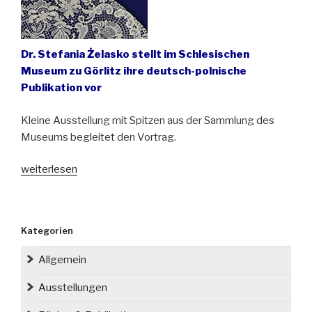
Dr. Stefania Żelasko stellt im Schlesischen
Museum zu Görlitz ihre deutsch-polnische
Publikation vor
Kleine Ausstellung mit Spitzen aus der Sammlung des
Museums begleitet den Vortrag.
„Neues
weiterlesen
Buch
über
Hirschberger
Kategorien
Nadelspitzenschulen
wird
Allgemein
in
Görlitz
Ausstellungen
präsentiert“