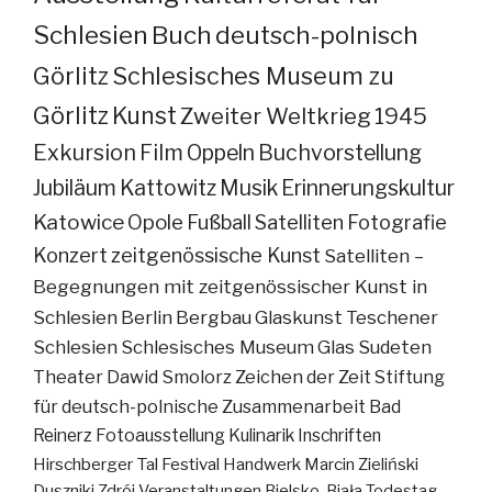
Schlesien
Buch
deutsch-polnisch
Görlitz
Schlesisches Museum zu
Görlitz
Kunst
Zweiter Weltkrieg
1945
Exkursion
Film
Oppeln
Buchvorstellung
Jubiläum
Kattowitz
Musik
Erinnerungskultur
Katowice
Opole
Fußball
Satelliten
Fotografie
Konzert
zeitgenössische Kunst
Satelliten –
Begegnungen mit zeitgenössischer Kunst in
Schlesien
Berlin
Bergbau
Glaskunst
Teschener
Schlesien
Schlesisches Museum
Glas
Sudeten
Theater
Dawid Smolorz
Zeichen der Zeit
Stiftung
für deutsch-polnische Zusammenarbeit
Bad
Reinerz
Fotoausstellung
Kulinarik
Inschriften
Hirschberger Tal
Festival
Handwerk
Marcin Zieliński
Duszniki Zdrój
Veranstaltungen
Bielsko-Biała
Todestag