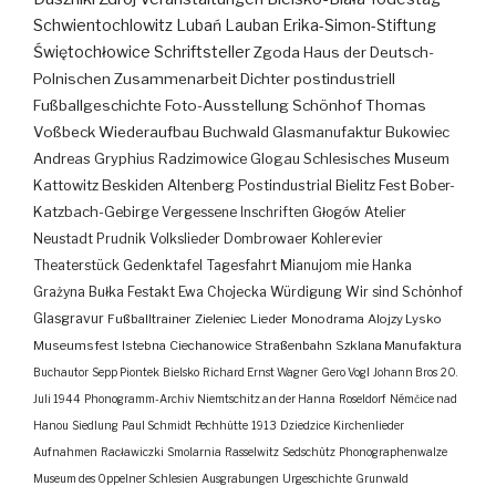
Schwientochlowitz
Lubań
Lauban
Erika-Simon-Stiftung
Świętochłowice
Schriftsteller
Zgoda
Haus der Deutsch-
Polnischen Zusammenarbeit
Dichter
postindustriell
Fußballgeschichte
Foto-Ausstellung
Schönhof
Thomas
Voßbeck
Wiederaufbau
Buchwald
Glasmanufaktur
Bukowiec
Andreas Gryphius
Radzimowice
Glogau
Schlesisches Museum
Kattowitz
Beskiden
Altenberg
Postindustrial
Bielitz
Fest
Bober-
Katzbach-Gebirge
Vergessene Inschriften
Głogów
Atelier
Neustadt
Prudnik
Volkslieder
Dombrowaer Kohlerevier
Theaterstück
Gedenktafel
Tagesfahrt
Mianujom mie Hanka
Grażyna Bułka
Festakt
Ewa Chojecka
Würdigung
Wir sind Schönhof
Glasgravur
Fußballtrainer
Zieleniec
Lieder
Monodrama
Alojzy Lysko
Museumsfest
Istebna
Ciechanowice
Straßenbahn
Szklana Manufaktura
Buchautor
Sepp Piontek
Bielsko
Richard Ernst Wagner
Gero Vogl
Johann Bros
20.
Juli 1944
Phonogramm-Archiv
Niemtschitz an der Hanna
Roseldorf
Némčice nad
Hanou
Siedlung
Paul Schmidt
Pechhütte
1913
Dziedzice
Kirchenlieder
Aufnahmen
Racławiczki
Smolarnia
Rasselwitz
Sedschütz
Phonographenwalze
Museum des Oppelner Schlesien
Ausgrabungen
Urgeschichte
Grunwald