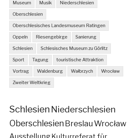
Museum
Musik
Niederschlesien
Oberschlesien
Oberschlesisches Landesmuseum Ratingen
Oppeln
Riesengebirge
Sanierung
Schlesien
Schlesisches Museum zu Görlitz
Sport
Tagung
touristische Attraktion
Vortrag
Waldenburg
Wałbrzych
Wrocław
Zweiter Weltkrieg
Schlesien
Niederschlesien
Oberschlesien
Breslau
Wrocław
Ausstellung
Kulturreferat für