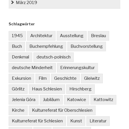
März 2019
Schlagwörter
1945
Architektur
Ausstellung
Breslau
Buch
Buchempfehlung
Buchvorstellung
Denkmal
deutsch-polnisch
deutsche Minderheit
Erinnerungskultur
Exkursion
Film
Geschichte
Gleiwitz
Görlitz
Haus Schlesien
Hirschberg
Jelenia Góra
Jubiläum
Katowice
Kattowitz
Kirche
Kulturreferat für Oberschlesien
Kulturreferat für Schlesien
Kunst
Literatur