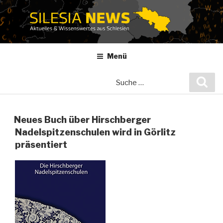
Zum
Inhalt
springen
Menü
Suche
Suc
nach:
Neues Buch über Hirschberger
Nadelspitzenschulen wird in Görlitz
präsentiert