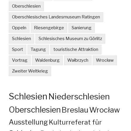
Oberschlesien
Oberschlesisches Landesmuseum Ratingen
Oppeln
Riesengebirge
Sanierung
Schlesien
Schlesisches Museum zu Görlitz
Sport
Tagung
touristische Attraktion
Vortrag
Waldenburg
Wałbrzych
Wrocław
Zweiter Weltkrieg
Schlesien
Niederschlesien
Oberschlesien
Breslau
Wrocław
Ausstellung
Kulturreferat für