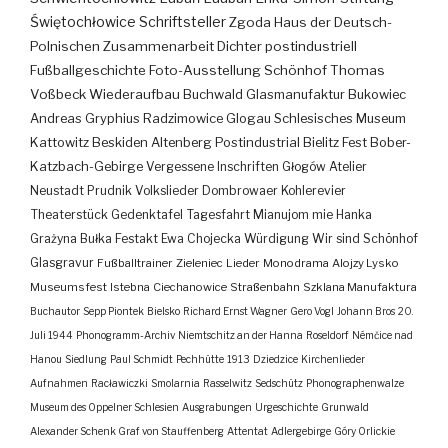
Świętochłowice
Schriftsteller
Zgoda
Haus der Deutsch-
Polnischen Zusammenarbeit
Dichter
postindustriell
Fußballgeschichte
Foto-Ausstellung
Schönhof
Thomas
Voßbeck
Wiederaufbau
Buchwald
Glasmanufaktur
Bukowiec
Andreas Gryphius
Radzimowice
Glogau
Schlesisches Museum
Kattowitz
Beskiden
Altenberg
Postindustrial
Bielitz
Fest
Bober-
Katzbach-Gebirge
Vergessene Inschriften
Głogów
Atelier
Neustadt
Prudnik
Volkslieder
Dombrowaer Kohlerevier
Theaterstück
Gedenktafel
Tagesfahrt
Mianujom mie Hanka
Grażyna Bułka
Festakt
Ewa Chojecka
Würdigung
Wir sind Schönhof
Glasgravur
Fußballtrainer
Zieleniec
Lieder
Monodrama
Alojzy Lysko
Museumsfest
Istebna
Ciechanowice
Straßenbahn
Szklana Manufaktura
Buchautor
Sepp Piontek
Bielsko
Richard Ernst Wagner
Gero Vogl
Johann Bros
20.
Juli 1944
Phonogramm-Archiv
Niemtschitz an der Hanna
Roseldorf
Némčice nad
Hanou
Siedlung
Paul Schmidt
Pechhütte
1913
Dziedzice
Kirchenlieder
Aufnahmen
Racławiczki
Smolarnia
Rasselwitz
Sedschütz
Phonographenwalze
Museum des Oppelner Schlesien
Ausgrabungen
Urgeschichte
Grunwald
Alexander Schenk Graf von Stauffenberg
Attentat
Adlergebirge
Góry Orlickie