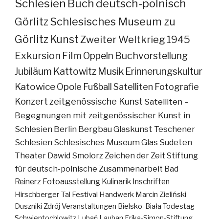
Schlesien
Buch
deutsch-polnisch
Görlitz
Schlesisches Museum zu
Görlitz
Kunst
Zweiter Weltkrieg
1945
Exkursion
Film
Oppeln
Buchvorstellung
Jubiläum
Kattowitz
Musik
Erinnerungskultur
Katowice
Opole
Fußball
Satelliten
Fotografie
Konzert
zeitgenössische Kunst
Satelliten –
Begegnungen mit zeitgenössischer Kunst in
Schlesien
Berlin
Bergbau
Glaskunst
Teschener
Schlesien
Schlesisches Museum
Glas
Sudeten
Theater
Dawid Smolorz
Zeichen der Zeit
Stiftung
für deutsch-polnische Zusammenarbeit
Bad
Reinerz
Fotoausstellung
Kulinarik
Inschriften
Hirschberger Tal
Festival
Handwerk
Marcin Zieliński
Duszniki Zdrój
Veranstaltungen
Bielsko-Biała
Todestag
Schwientochlowitz
Lubań
Lauban
Erika-Simon-Stiftung