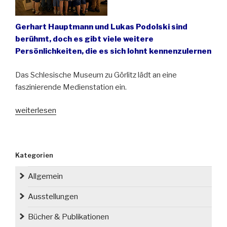
Gerhart Hauptmann und Lukas Podolski sind
berühmt, doch es gibt viele weitere
Persönlichkeiten, die es sich lohnt kennenzulernen
Das Schlesische Museum zu Görlitz lädt an eine
faszinierende Medienstation ein.
„Persönlichkeiten
weiterlesen
der
schlesischen
Geschichte
Kategorien
und
Gegenwart“
Allgemein
Ausstellungen
Bücher & Publikationen