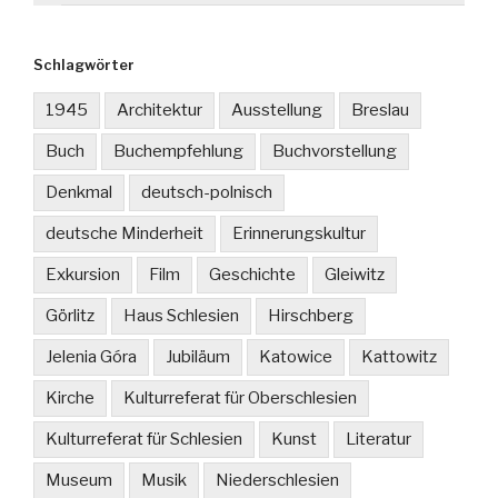
Schlagwörter
1945
Architektur
Ausstellung
Breslau
Buch
Buchempfehlung
Buchvorstellung
Denkmal
deutsch-polnisch
deutsche Minderheit
Erinnerungskultur
Exkursion
Film
Geschichte
Gleiwitz
Görlitz
Haus Schlesien
Hirschberg
Jelenia Góra
Jubiläum
Katowice
Kattowitz
Kirche
Kulturreferat für Oberschlesien
Kulturreferat für Schlesien
Kunst
Literatur
Museum
Musik
Niederschlesien