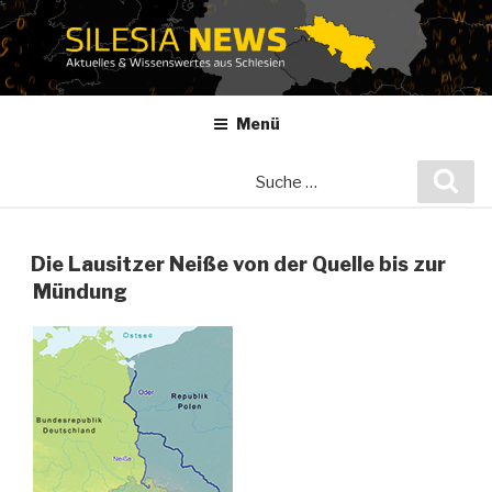
Zum
Inhalt
springen
Menü
Suche
Suc
nach:
Die Lausitzer Neiße von der Quelle bis zur
Mündung