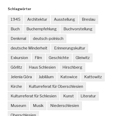
Schlagwörter
1945
Architektur
Ausstellung
Breslau
Buch
Buchempfehlung
Buchvorstellung
Denkmal
deutsch-polnisch
deutsche Minderheit
Erinnerungskultur
Exkursion
Film
Geschichte
Gleiwitz
Görlitz
Haus Schlesien
Hirschberg
Jelenia Góra
Jubiläum
Katowice
Kattowitz
Kirche
Kulturreferat für Oberschlesien
Kulturreferat für Schlesien
Kunst
Literatur
Museum
Musik
Niederschlesien
Oberschlesien