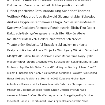
Polnischen Zusammenarbeit
Dichter
postindustriell
Fußballgeschichte
Foto-Ausstellung
Schönhof
Thomas
Voßbeck
Wiederaufbau
Buchwald
Glasmanufaktur
Bukowiec
Andreas Gryphius
Radzimowice
Glogau
Schlesisches Museum
Kattowitz
Beskiden
Altenberg
Postindustrial
Bielitz
Fest
Bober-
Katzbach-Gebirge
Vergessene Inschriften
Głogów
Atelier
Neustadt
Prudnik
Volkslieder
Dombrowaer Kohlerevier
Theaterstück
Gedenktafel
Tagesfahrt
Mianujom mie Hanka
Grażyna Bułka
Festakt
Ewa Chojecka
Würdigung
Wir sind Schönhof
Glasgravur
Fußballtrainer
Zieleniec
Lieder
Monodrama
Alojzy Lysko
Museumsfest
Istebna
Ciechanowice
Straßenbahn
Szklana Manufaktura
Buchautor
Sepp Piontek
Bielsko
Richard Ernst Wagner
Gero Vogl
Johann Bros
20.
Juli 1944
Phonogramm-Archiv
Niemtschitz an der Hanna
Roseldorf
Némčice nad
Hanou
Siedlung
Paul Schmidt
Pechhütte
1913
Dziedzice
Kirchenlieder
Aufnahmen
Racławiczki
Smolarnia
Rasselwitz
Sedschütz
Phonographenwalze
Museum des Oppelner Schlesien
Ausgrabungen
Urgeschichte
Grunwald
Alexander Schenk Graf von Stauffenberg
Attentat
Adlergebirge
Góry Orlickie
Rudelstadt
Hanka
20. Jahrhundert
Erzählung
schlesische Sprache
Nowa