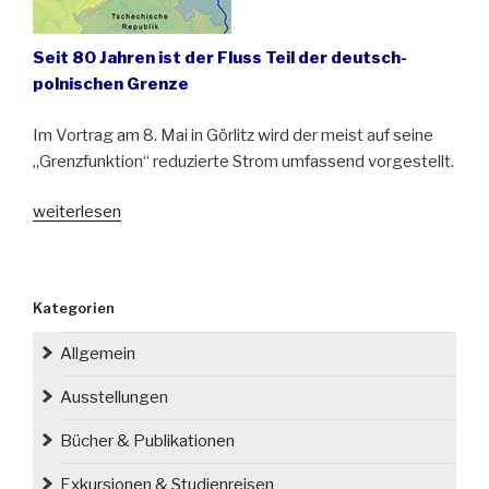
Seit 80 Jahren ist der Fluss Teil der deutsch-
polnischen Grenze
Im Vortrag am 8. Mai in Görlitz wird der meist auf seine
„Grenzfunktion“ reduzierte Strom umfassend vorgestellt.
„Die
weiterlesen
Lausitzer
Neiße
von
Kategorien
der
Quelle
Allgemein
bis
zur
Ausstellungen
Mündung“
Bücher & Publikationen
Exkursionen & Studienreisen