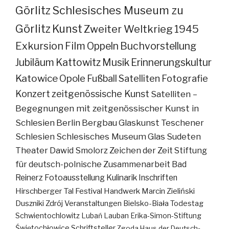
Görlitz
Schlesisches Museum zu
Görlitz
Kunst
Zweiter Weltkrieg
1945
Exkursion
Film
Oppeln
Buchvorstellung
Jubiläum
Kattowitz
Musik
Erinnerungskultur
Katowice
Opole
Fußball
Satelliten
Fotografie
Konzert
zeitgenössische Kunst
Satelliten –
Begegnungen mit zeitgenössischer Kunst in
Schlesien
Berlin
Bergbau
Glaskunst
Teschener
Schlesien
Schlesisches Museum
Glas
Sudeten
Theater
Dawid Smolorz
Zeichen der Zeit
Stiftung
für deutsch-polnische Zusammenarbeit
Bad
Reinerz
Fotoausstellung
Kulinarik
Inschriften
Hirschberger Tal
Festival
Handwerk
Marcin Zieliński
Duszniki Zdrój
Veranstaltungen
Bielsko-Biała
Todestag
Schwientochlowitz
Lubań
Lauban
Erika-Simon-Stiftung
Świętochłowice
Schriftsteller
Zgoda
Haus der Deutsch-