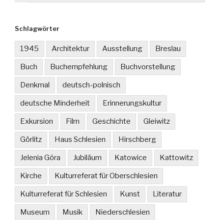
Schlagwörter
1945
Architektur
Ausstellung
Breslau
Buch
Buchempfehlung
Buchvorstellung
Denkmal
deutsch-polnisch
deutsche Minderheit
Erinnerungskultur
Exkursion
Film
Geschichte
Gleiwitz
Görlitz
Haus Schlesien
Hirschberg
Jelenia Góra
Jubiläum
Katowice
Kattowitz
Kirche
Kulturreferat für Oberschlesien
Kulturreferat für Schlesien
Kunst
Literatur
Museum
Musik
Niederschlesien