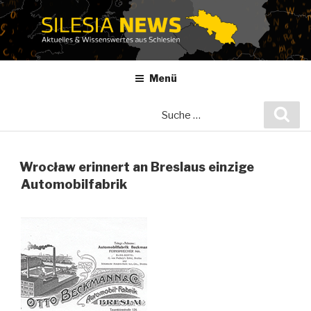
Zum
Inhalt
springen
Menü
Suche
Suc
nach:
Wrocław erinnert an Breslaus einzige
Automobilfabrik