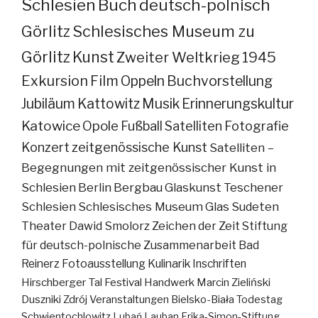
Schlesien
Buch
deutsch-polnisch
Görlitz
Schlesisches Museum zu
Görlitz
Kunst
Zweiter Weltkrieg
1945
Exkursion
Film
Oppeln
Buchvorstellung
Jubiläum
Kattowitz
Musik
Erinnerungskultur
Katowice
Opole
Fußball
Satelliten
Fotografie
Konzert
zeitgenössische Kunst
Satelliten –
Begegnungen mit zeitgenössischer Kunst in
Schlesien
Berlin
Bergbau
Glaskunst
Teschener
Schlesien
Schlesisches Museum
Glas
Sudeten
Theater
Dawid Smolorz
Zeichen der Zeit
Stiftung
für deutsch-polnische Zusammenarbeit
Bad
Reinerz
Fotoausstellung
Kulinarik
Inschriften
Hirschberger Tal
Festival
Handwerk
Marcin Zieliński
Duszniki Zdrój
Veranstaltungen
Bielsko-Biała
Todestag
Schwientochlowitz
Lubań
Lauban
Erika-Simon-Stiftung