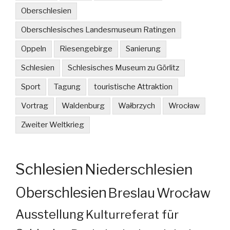
Oberschlesien
Oberschlesisches Landesmuseum Ratingen
Oppeln
Riesengebirge
Sanierung
Schlesien
Schlesisches Museum zu Görlitz
Sport
Tagung
touristische Attraktion
Vortrag
Waldenburg
Wałbrzych
Wrocław
Zweiter Weltkrieg
Schlesien
Niederschlesien
Oberschlesien
Breslau
Wrocław
Ausstellung
Kulturreferat für