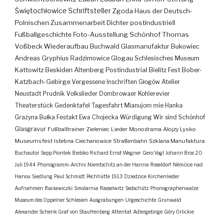
Świętochłowice
Schriftsteller
Zgoda
Haus der Deutsch-
Polnischen Zusammenarbeit
Dichter
postindustriell
Fußballgeschichte
Foto-Ausstellung
Schönhof
Thomas
Voßbeck
Wiederaufbau
Buchwald
Glasmanufaktur
Bukowiec
Andreas Gryphius
Radzimowice
Glogau
Schlesisches Museum
Kattowitz
Beskiden
Altenberg
Postindustrial
Bielitz
Fest
Bober-
Katzbach-Gebirge
Vergessene Inschriften
Głogów
Atelier
Neustadt
Prudnik
Volkslieder
Dombrowaer Kohlerevier
Theaterstück
Gedenktafel
Tagesfahrt
Mianujom mie Hanka
Grażyna Bułka
Festakt
Ewa Chojecka
Würdigung
Wir sind Schönhof
Glasgravur
Fußballtrainer
Zieleniec
Lieder
Monodrama
Alojzy Lysko
Museumsfest
Istebna
Ciechanowice
Straßenbahn
Szklana Manufaktura
Buchautor
Sepp Piontek
Bielsko
Richard Ernst Wagner
Gero Vogl
Johann Bros
20.
Juli 1944
Phonogramm-Archiv
Niemtschitz an der Hanna
Roseldorf
Némčice nad
Hanou
Siedlung
Paul Schmidt
Pechhütte
1913
Dziedzice
Kirchenlieder
Aufnahmen
Racławiczki
Smolarnia
Rasselwitz
Sedschütz
Phonographenwalze
Museum des Oppelner Schlesien
Ausgrabungen
Urgeschichte
Grunwald
Alexander Schenk Graf von Stauffenberg
Attentat
Adlergebirge
Góry Orlickie