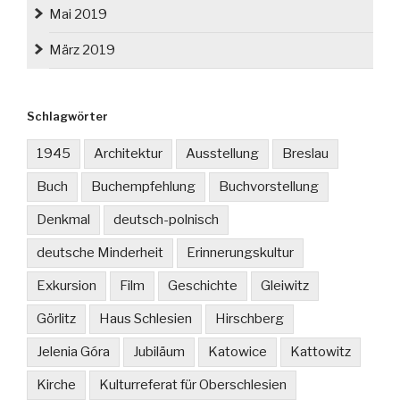
Mai 2019
März 2019
Schlagwörter
1945
Architektur
Ausstellung
Breslau
Buch
Buchempfehlung
Buchvorstellung
Denkmal
deutsch-polnisch
deutsche Minderheit
Erinnerungskultur
Exkursion
Film
Geschichte
Gleiwitz
Görlitz
Haus Schlesien
Hirschberg
Jelenia Góra
Jubiläum
Katowice
Kattowitz
Kirche
Kulturreferat für Oberschlesien