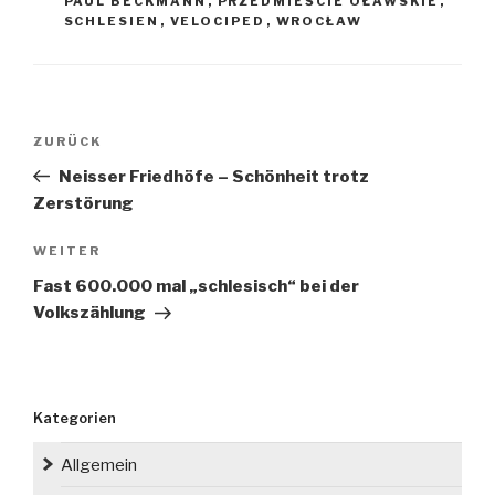
PAUL BECKMANN
,
PRZEDMIEŚCIE OŁAWSKIE
,
SCHLESIEN
,
VELOCIPED
,
WROCŁAW
Beitragsnavigation
Vorheriger
ZURÜCK
Beitrag
Neisser Friedhöfe – Schönheit trotz
Zerstörung
Nächster
WEITER
Beitrag
Fast 600.000 mal „schlesisch“ bei der
Volkszählung
Kategorien
Allgemein