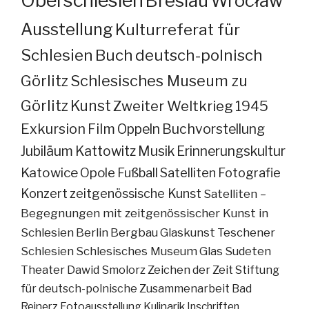
Oberschlesien
Breslau
Wrocław
Ausstellung
Kulturreferat für
Schlesien
Buch
deutsch-polnisch
Görlitz
Schlesisches Museum zu
Görlitz
Kunst
Zweiter Weltkrieg
1945
Exkursion
Film
Oppeln
Buchvorstellung
Jubiläum
Kattowitz
Musik
Erinnerungskultur
Katowice
Opole
Fußball
Satelliten
Fotografie
Konzert
zeitgenössische Kunst
Satelliten –
Begegnungen mit zeitgenössischer Kunst in
Schlesien
Berlin
Bergbau
Glaskunst
Teschener
Schlesien
Schlesisches Museum
Glas
Sudeten
Theater
Dawid Smolorz
Zeichen der Zeit
Stiftung
für deutsch-polnische Zusammenarbeit
Bad
Reinerz
Fotoausstellung
Kulinarik
Inschriften