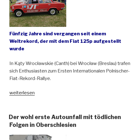
Fünfzig Jahre sind vergangen seit einem
Weltrekord, der mit dem Fiat 125p aufgestellt
wurde
In Kąty Wrocławskie (Canth) bei Wrocław (Breslau) trafen
sich Enthusiasten zum Ersten Internationalen Polnischer-
Fiat-Rekord-Rallye.
„Besonderes
weiterlesen
Jubiläum
des
„Großen
Der wohl erste Autounfall mit tödlichen
Fiat“
Folgen in Oberschlesien
(Fiat
125p)“