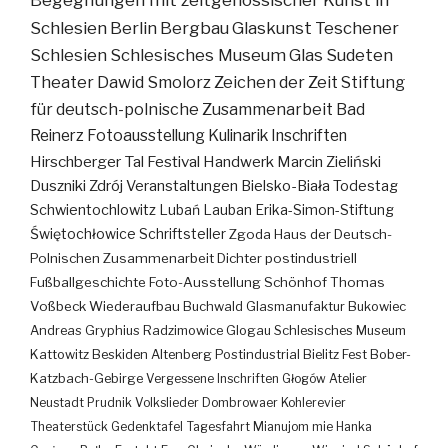
Begegnungen mit zeitgenössischer Kunst in
Schlesien
Berlin
Bergbau
Glaskunst
Teschener
Schlesien
Schlesisches Museum
Glas
Sudeten
Theater
Dawid Smolorz
Zeichen der Zeit
Stiftung
für deutsch-polnische Zusammenarbeit
Bad
Reinerz
Fotoausstellung
Kulinarik
Inschriften
Hirschberger Tal
Festival
Handwerk
Marcin Zieliński
Duszniki Zdrój
Veranstaltungen
Bielsko-Biała
Todestag
Schwientochlowitz
Lubań
Lauban
Erika-Simon-Stiftung
Świętochłowice
Schriftsteller
Zgoda
Haus der Deutsch-
Polnischen Zusammenarbeit
Dichter
postindustriell
Fußballgeschichte
Foto-Ausstellung
Schönhof
Thomas
Voßbeck
Wiederaufbau
Buchwald
Glasmanufaktur
Bukowiec
Andreas Gryphius
Radzimowice
Glogau
Schlesisches Museum
Kattowitz
Beskiden
Altenberg
Postindustrial
Bielitz
Fest
Bober-
Katzbach-Gebirge
Vergessene Inschriften
Głogów
Atelier
Neustadt
Prudnik
Volkslieder
Dombrowaer Kohlerevier
Theaterstück
Gedenktafel
Tagesfahrt
Mianujom mie Hanka