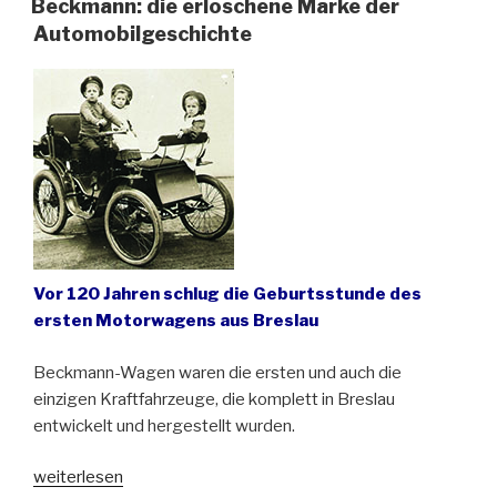
Beckmann: die erloschene Marke der
mit
Automobilgeschichte
tödlichen
Folgen
in
Oberschlesien“
Vor 120 Jahren schlug die Geburtsstunde des
ersten Motorwagens aus Breslau
Beckmann-Wagen waren die ersten und auch die
einzigen Kraftfahrzeuge, die komplett in Breslau
entwickelt und hergestellt wurden.
„Beckmann:
weiterlesen