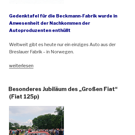
Gedenktafel für die Beckmann-Fabrik wurde in
Anwesenheit der Nachkommen der
Autoproduzenten enthüllt
Weltweit gibt es heute nur ein einziges Auto aus der
Breslauer Fabrik – in Norwegen.
„Wrocław
weiterlesen
erinnert
an
Breslaus
Besonderes Jubiläum des „Großen Fiat“
einzige
(Fiat 125p)
Automobilfabrik“