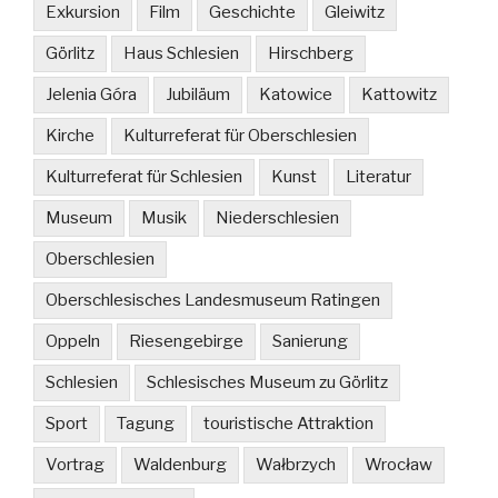
Exkursion
Film
Geschichte
Gleiwitz
Görlitz
Haus Schlesien
Hirschberg
Jelenia Góra
Jubiläum
Katowice
Kattowitz
Kirche
Kulturreferat für Oberschlesien
Kulturreferat für Schlesien
Kunst
Literatur
Museum
Musik
Niederschlesien
Oberschlesien
Oberschlesisches Landesmuseum Ratingen
Oppeln
Riesengebirge
Sanierung
Schlesien
Schlesisches Museum zu Görlitz
Sport
Tagung
touristische Attraktion
Vortrag
Waldenburg
Wałbrzych
Wrocław