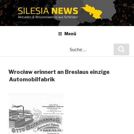
Zum
Inhalt
springen
Menü
Suche
Suc
nach:
Wrocław erinnert an Breslaus einzige
Automobilfabrik