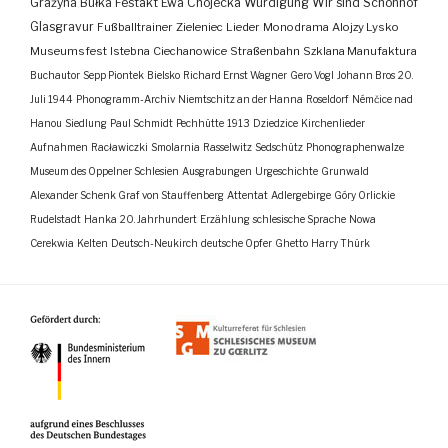
Grażyna Bułka
Festakt
Ewa Chojecka
Würdigung
Wir sind Schönhof
Glasgravur
Fußballtrainer
Zieleniec
Lieder
Monodrama
Alojzy Lysko
Museumsfest
Istebna
Ciechanowice
Straßenbahn
Szklana Manufaktura
Buchautor
Sepp Piontek
Bielsko
Richard Ernst Wagner
Gero Vogl
Johann Bros
20.
Juli 1944
Phonogramm-Archiv
Niemtschitz an der Hanna
Roseldorf
Némčice nad
Hanou
Siedlung
Paul Schmidt
Pechhütte
1913
Dziedzice
Kirchenlieder
Aufnahmen
Racławiczki
Smolarnia
Rasselwitz
Sedschütz
Phonographenwalze
Museum des Oppelner Schlesien
Ausgrabungen
Urgeschichte
Grunwald
Alexander Schenk Graf von Stauffenberg
Attentat
Adlergebirge
Góry Orlickie
Rudelstadt
Hanka
20. Jahrhundert
Erzählung
schlesische Sprache
Nowa
Cerekwia
Kelten
Deutsch-Neukirch
deutsche Opfer
Ghetto
Harry Thürk