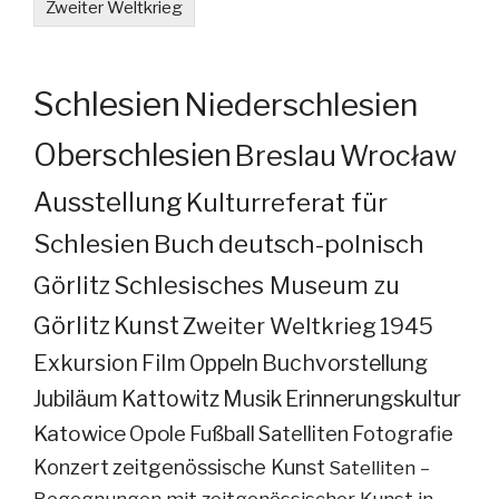
Zweiter Weltkrieg
Schlesien
Niederschlesien
Oberschlesien
Breslau
Wrocław
Ausstellung
Kulturreferat für
Schlesien
Buch
deutsch-polnisch
Görlitz
Schlesisches Museum zu
Görlitz
Kunst
Zweiter Weltkrieg
1945
Exkursion
Film
Oppeln
Buchvorstellung
Jubiläum
Kattowitz
Musik
Erinnerungskultur
Katowice
Opole
Fußball
Satelliten
Fotografie
Konzert
zeitgenössische Kunst
Satelliten –