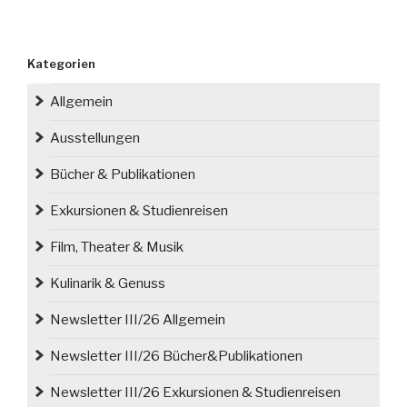
die
erloschene
Marke
Kategorien
der
Automobilgeschichte“
Allgemein
Ausstellungen
Bücher & Publikationen
Exkursionen & Studienreisen
Film, Theater & Musik
Kulinarik & Genuss
Newsletter III/26 Allgemein
Newsletter III/26 Bücher&Publikationen
Newsletter III/26 Exkursionen & Studienreisen