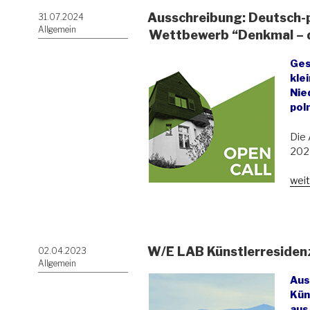
Ausschreibung: Deutsch-
Veröffentlicht
31.07.2024
am
Allgemein
Wettbewerb “Denkmal – 
Ges
kle
Nie
pol
Die 
202
„Aus
weit
Deu
poln
Den
Wet
W/E LAB Künstlerresidenz
Veröffentlicht
02.04.2023
“De
am
Allgemein
–
Aus
den
Kün
mal
aus