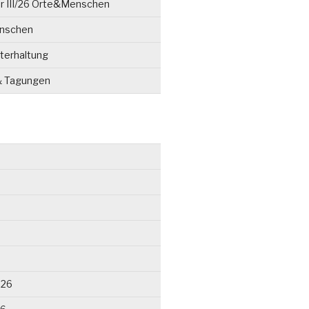
r III/26 Orte&Menschen
enschen
terhaltung
& Tagungen
026