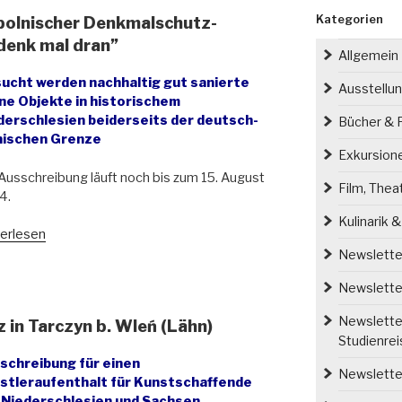
Kategorien
polnischer Denkmalschutz-
denk mal dran”
Allgemein
ucht werden nachhaltig gut sanierte
Ausstellu
ine Objekte in historischem
derschlesien beiderseits der deutsch-
Bücher & P
nischen Grenze
Exkursion
Ausschreibung läuft noch bis zum 15. August
Film, Thea
4.
Kulinarik 
schreibung:
erlesen
tsch-
Newsletter
ischer
Newsletter
kmalschutz-
tbewerb
Newsletter
 in Tarczyn b. Wleń (Lähn)
nkmal
Studienre
schreibung für einen
k
Newsletter
stleraufenthalt für Kunstschaffende
 Niederschlesien und Sachsen