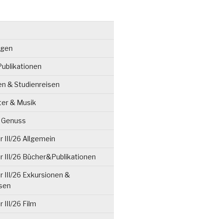
ngen
ublikationen
en & Studienreisen
ter & Musik
& Genuss
 III/26 Allgemein
 III/26 Bücher&Publikationen
 III/26 Exkursionen &
isen
 III/26 Film