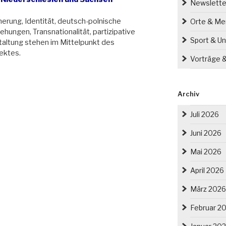
”“
Newslette
nerung, Identität, deutsch-polnische
Orte & M
ehungen, Transnationalität, partizipative
Sport & Un
altung stehen im Mittelpunkt des
ektes.
Vorträge 
Archiv
Juli 2026
Juni 2026
Mai 2026
April 2026
März 2026
Februar 2