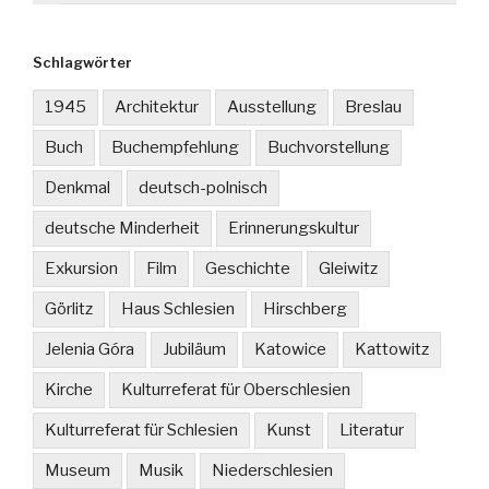
Schlagwörter
1945
Architektur
Ausstellung
Breslau
Buch
Buchempfehlung
Buchvorstellung
Denkmal
deutsch-polnisch
deutsche Minderheit
Erinnerungskultur
Exkursion
Film
Geschichte
Gleiwitz
Görlitz
Haus Schlesien
Hirschberg
Jelenia Góra
Jubiläum
Katowice
Kattowitz
Kirche
Kulturreferat für Oberschlesien
Kulturreferat für Schlesien
Kunst
Literatur
Museum
Musik
Niederschlesien