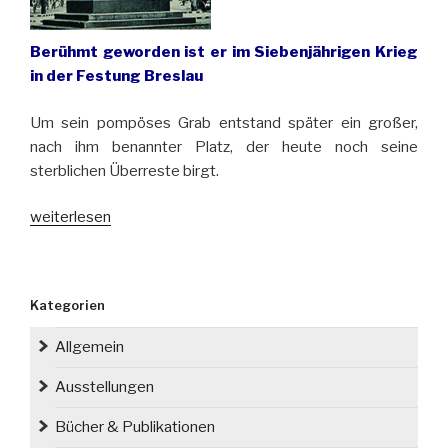
Berühmt geworden ist er im Siebenjährigen Krieg
in der Festung Breslau
Um sein pompöses Grab entstand später ein großer,
nach ihm benannter Platz, der heute noch seine
sterblichen Überreste birgt.
„Vor
weiterlesen
230
Jahren
starb
Kategorien
in
Breslau
Allgemein
der
General
Ausstellungen
Friedrich
Bücher & Publikationen
Bogislav