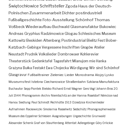
Świętochłowice
Schriftsteller
Zgoda
Haus der Deutsch-
Polnischen Zusammenarbeit
Dichter
postindustriell
Fußballgeschichte
Foto-Ausstellung
Schönhof
Thomas
Voßbeck
Wiederaufbau
Buchwald
Glasmanufaktur
Bukowiec
Andreas Gryphius
Radzimowice
Glogau
Schlesisches Museum
Kattowitz
Beskiden
Altenberg
Postindustrial
Bielitz
Fest
Bober-
Katzbach-Gebirge
Vergessene Inschriften
Głogów
Atelier
Neustadt
Prudnik
Volkslieder
Dombrowaer Kohlerevier
Theaterstück
Gedenktafel
Tagesfahrt
Mianujom mie Hanka
Grażyna Bułka
Festakt
Ewa Chojecka
Würdigung
Wir sind Schönhof
Glasgravur
Fußballtrainer
Zieleniec
Lieder
Monodrama
Alojzy Lysko
Museumsfest
Istebna
Ciechanowice
Straßenbahn
Szklana Manufaktura
Buchautor
Sepp Piontek
Bielsko
Richard Ernst Wagner
Gero Vogl
Johann Bros
20.
Juli 1944
Phonogramm-Archiv
Niemtschitz an der Hanna
Roseldorf
Némčice nad
Hanou
Siedlung
Paul Schmidt
Pechhütte
1913
Dziedzice
Kirchenlieder
Aufnahmen
Racławiczki
Smolarnia
Rasselwitz
Sedschütz
Phonographenwalze
Museum des Oppelner Schlesien
Ausgrabungen
Urgeschichte
Grunwald
Alexander Schenk Graf von Stauffenberg
Attentat
Adlergebirge
Góry Orlickie