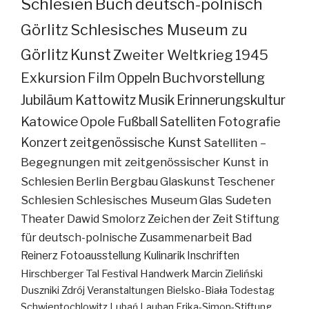
Schlesien
Buch
deutsch-polnisch
Görlitz
Schlesisches Museum zu
Görlitz
Kunst
Zweiter Weltkrieg
1945
Exkursion
Film
Oppeln
Buchvorstellung
Jubiläum
Kattowitz
Musik
Erinnerungskultur
Katowice
Opole
Fußball
Satelliten
Fotografie
Konzert
zeitgenössische Kunst
Satelliten –
Begegnungen mit zeitgenössischer Kunst in
Schlesien
Berlin
Bergbau
Glaskunst
Teschener
Schlesien
Schlesisches Museum
Glas
Sudeten
Theater
Dawid Smolorz
Zeichen der Zeit
Stiftung
für deutsch-polnische Zusammenarbeit
Bad
Reinerz
Fotoausstellung
Kulinarik
Inschriften
Hirschberger Tal
Festival
Handwerk
Marcin Zieliński
Duszniki Zdrój
Veranstaltungen
Bielsko-Biała
Todestag
Schwientochlowitz
Lubań
Lauban
Erika-Simon-Stiftung