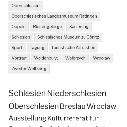
Oberschlesien
Oberschlesisches Landesmuseum Ratingen
Oppeln
Riesengebirge
Sanierung
Schlesien
Schlesisches Museum zu Görlitz
Sport
Tagung
touristische Attraktion
Vortrag
Waldenburg
Wałbrzych
Wrocław
Zweiter Weltkrieg
Schlesien
Niederschlesien
Oberschlesien
Breslau
Wrocław
Ausstellung
Kulturreferat für