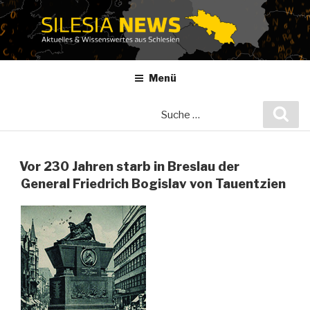
Zum
Inhalt
springen
Menü
Suche
Suc
nach:
Vor 230 Jahren starb in Breslau der
General Friedrich Bogislav von Tauentzien