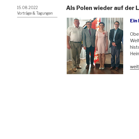
Als Polen wieder auf der 
Veröffentlicht
15.08.2022
am
Vorträge & Tagungen
Ein
Ober
Wel
hist
Heim
„Als
weit
Pol
wie
auf
der
Lan
ersc