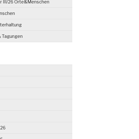
r III/26 Orte&Menschen
enschen
terhaltung
& Tagungen
026