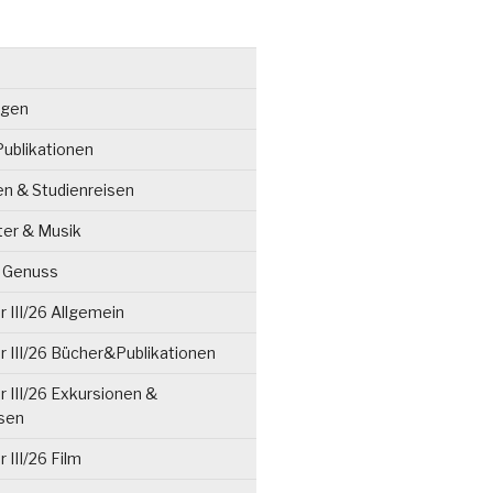
ngen
ublikationen
en & Studienreisen
ter & Musik
& Genuss
 III/26 Allgemein
 III/26 Bücher&Publikationen
 III/26 Exkursionen &
isen
 III/26 Film