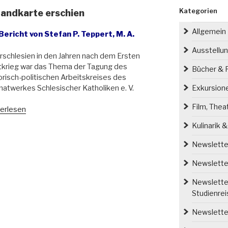
Kategorien
Landkarte erschien
Allgemein
 Bericht von Stefan P. Teppert, M. A.
Ausstellu
schlesien in den Jahren nach dem Ersten
tkrieg war das Thema der Tagung des
Bücher & P
orisch-politischen Arbeitskreises des
atwerkes Schlesischer Katholiken e. V.
Exkursion
Film, Thea
erlesen
en
Kulinarik 
der
Newsletter
dkarte
Newsletter
hien“
Newsletter
Studienre
Newsletter