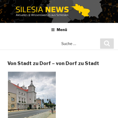
Zum
Inhalt
springen
Menü
Suche
Suc
nach:
Von Stadt zu Dorf – von Dorf zu Stadt