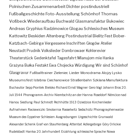
Polnischen Zusammenarbeit
Dichter
postindustriell
Fußballgeschichte
Foto-Ausstellung
Schönhof
Thomas
Voßbeck
Wiederaufbau
Buchwald
Glasmanufaktur
Bukowiec
Andreas Gryphius
Radzimowice
Glogau
Schlesisches Museum
Kattowitz
Beskiden
Altenberg
Postindustrial
Bielitz
Fest
Bober-
Katzbach-Gebirge
Vergessene Inschriften
Głogów
Atelier
Neustadt
Prudnik
Volkslieder
Dombrowaer Kohlerevier
Theaterstück
Gedenktafel
Tagesfahrt
Mianujom mie Hanka
Grażyna Bułka
Festakt
Ewa Chojecka
Würdigung
Wir sind Schönhof
Glasgravur
Fußballtrainer
Zieleniec
Lieder
Monodrama
Alojzy Lysko
Museumsfest
Istebna
Ciechanowice
Straßenbahn
Szklana Manufaktura
Buchautor
Sepp Piontek
Bielsko
Richard Ernst Wagner
Gero Vogl
Johann Bros
20.
Juli 1944
Phonogramm-Archiv
Niemtschitz an der Hanna
Roseldorf
Némčice nad
Hanou
Siedlung
Paul Schmidt
Pechhütte
1913
Dziedzice
Kirchenlieder
Aufnahmen
Racławiczki
Smolarnia
Rasselwitz
Sedschütz
Phonographenwalze
Museum des Oppelner Schlesien
Ausgrabungen
Urgeschichte
Grunwald
Alexander Schenk Graf von Stauffenberg
Attentat
Adlergebirge
Góry Orlickie
Rudelstadt
Hanka
20. Jahrhundert
Erzählung
schlesische Sprache
Nowa