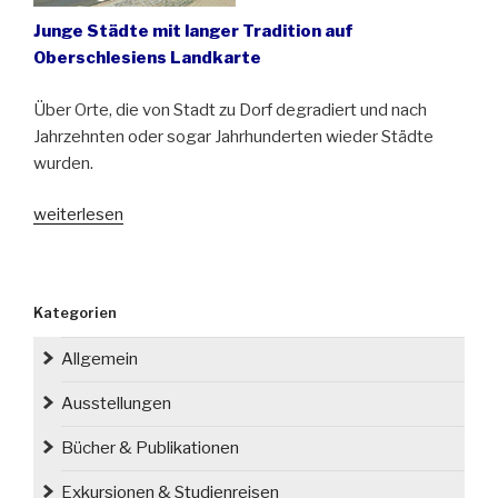
Junge Städte mit langer Tradition auf
Oberschlesiens Landkarte
Über Orte, die von Stadt zu Dorf degradiert und nach
Jahrzehnten oder sogar Jahrhunderten wieder Städte
wurden.
„Von
weiterlesen
Stadt
zu
Dorf
Kategorien
–
von
Allgemein
Dorf
zu
Ausstellungen
Stadt“
Bücher & Publikationen
Exkursionen & Studienreisen