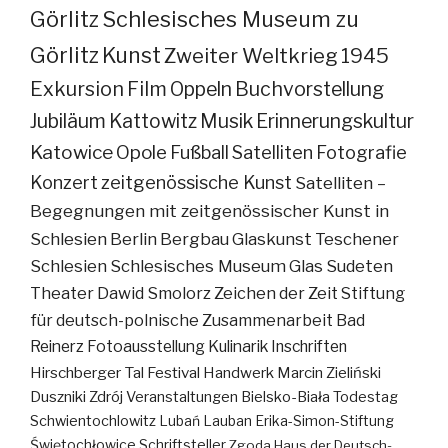
Görlitz
Schlesisches Museum zu
Görlitz
Kunst
Zweiter Weltkrieg
1945
Exkursion
Film
Oppeln
Buchvorstellung
Jubiläum
Kattowitz
Musik
Erinnerungskultur
Katowice
Opole
Fußball
Satelliten
Fotografie
Konzert
zeitgenössische Kunst
Satelliten –
Begegnungen mit zeitgenössischer Kunst in
Schlesien
Berlin
Bergbau
Glaskunst
Teschener
Schlesien
Schlesisches Museum
Glas
Sudeten
Theater
Dawid Smolorz
Zeichen der Zeit
Stiftung
für deutsch-polnische Zusammenarbeit
Bad
Reinerz
Fotoausstellung
Kulinarik
Inschriften
Hirschberger Tal
Festival
Handwerk
Marcin Zieliński
Duszniki Zdrój
Veranstaltungen
Bielsko-Biała
Todestag
Schwientochlowitz
Lubań
Lauban
Erika-Simon-Stiftung
Świętochłowice
Schriftsteller
Zgoda
Haus der Deutsch-