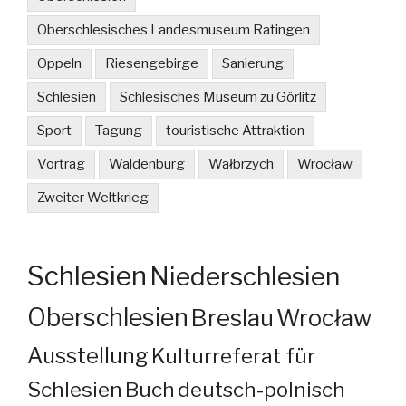
Oberschlesisches Landesmuseum Ratingen
Oppeln
Riesengebirge
Sanierung
Schlesien
Schlesisches Museum zu Görlitz
Sport
Tagung
touristische Attraktion
Vortrag
Waldenburg
Wałbrzych
Wrocław
Zweiter Weltkrieg
Schlesien
Niederschlesien
Oberschlesien
Breslau
Wrocław
Ausstellung
Kulturreferat für
Schlesien
Buch
deutsch-polnisch