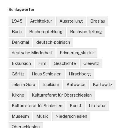
Schlagwörter
1945
Architektur
Ausstellung
Breslau
Buch
Buchempfehlung
Buchvorstellung
Denkmal
deutsch-polnisch
deutsche Minderheit
Erinnerungskultur
Exkursion
Film
Geschichte
Gleiwitz
Görlitz
Haus Schlesien
Hirschberg
Jelenia Góra
Jubiläum
Katowice
Kattowitz
Kirche
Kulturreferat für Oberschlesien
Kulturreferat für Schlesien
Kunst
Literatur
Museum
Musik
Niederschlesien
Oberschlesien