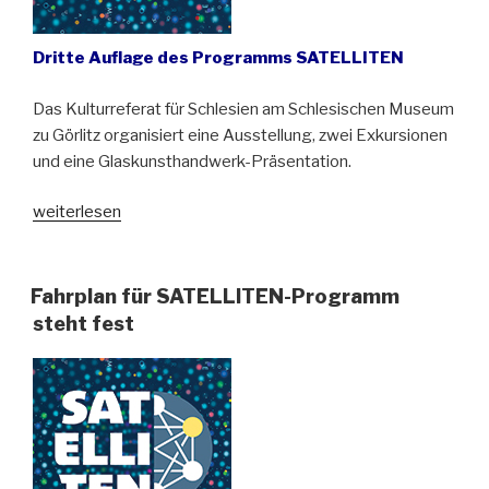
Dritte Auflage des Programms SATELLITEN
Das Kulturreferat für Schlesien am Schlesischen Museum
zu Görlitz organisiert eine Ausstellung, zwei Exkursionen
und eine Glaskunsthandwerk-Präsentation.
„Spätsommer
weiterlesen
mit
zeitgenössischer
Kunst
Fahrplan für SATELLITEN-Programm
in
steht fest
Schlesien“