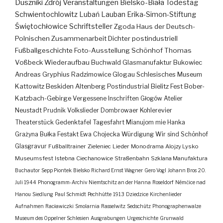
Duszniki Zdrój
Veranstaltungen
Bielsko-Biała
Todestag
Schwientochlowitz
Lubań
Lauban
Erika-Simon-Stiftung
Świętochłowice
Schriftsteller
Zgoda
Haus der Deutsch-
Polnischen Zusammenarbeit
Dichter
postindustriell
Fußballgeschichte
Foto-Ausstellung
Schönhof
Thomas
Voßbeck
Wiederaufbau
Buchwald
Glasmanufaktur
Bukowiec
Andreas Gryphius
Radzimowice
Glogau
Schlesisches Museum
Kattowitz
Beskiden
Altenberg
Postindustrial
Bielitz
Fest
Bober-
Katzbach-Gebirge
Vergessene Inschriften
Głogów
Atelier
Neustadt
Prudnik
Volkslieder
Dombrowaer Kohlerevier
Theaterstück
Gedenktafel
Tagesfahrt
Mianujom mie Hanka
Grażyna Bułka
Festakt
Ewa Chojecka
Würdigung
Wir sind Schönhof
Glasgravur
Fußballtrainer
Zieleniec
Lieder
Monodrama
Alojzy Lysko
Museumsfest
Istebna
Ciechanowice
Straßenbahn
Szklana Manufaktura
Buchautor
Sepp Piontek
Bielsko
Richard Ernst Wagner
Gero Vogl
Johann Bros
20.
Juli 1944
Phonogramm-Archiv
Niemtschitz an der Hanna
Roseldorf
Némčice nad
Hanou
Siedlung
Paul Schmidt
Pechhütte
1913
Dziedzice
Kirchenlieder
Aufnahmen
Racławiczki
Smolarnia
Rasselwitz
Sedschütz
Phonographenwalze
Museum des Oppelner Schlesien
Ausgrabungen
Urgeschichte
Grunwald