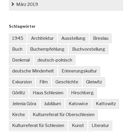
März 2019
Schlagwörter
1945
Architektur
Ausstellung
Breslau
Buch
Buchempfehlung
Buchvorstellung
Denkmal
deutsch-polnisch
deutsche Minderheit
Erinnerungskultur
Exkursion
Film
Geschichte
Gleiwitz
Görlitz
Haus Schlesien
Hirschberg
Jelenia Góra
Jubiläum
Katowice
Kattowitz
Kirche
Kulturreferat für Oberschlesien
Kulturreferat für Schlesien
Kunst
Literatur