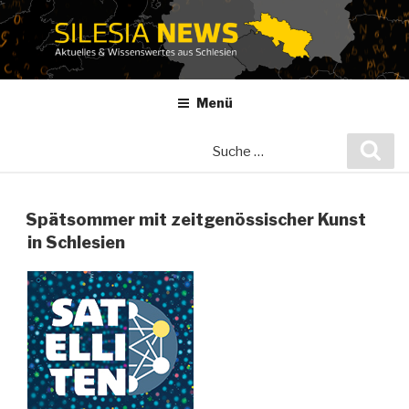
Zum
Inhalt
springen
Menü
Suche
Suc
nach:
Spätsommer mit zeitgenössischer Kunst
in Schlesien