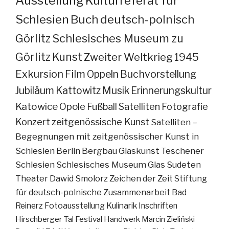
Ausstellung
Kulturreferat für
Schlesien
Buch
deutsch-polnisch
Görlitz
Schlesisches Museum zu
Görlitz
Kunst
Zweiter Weltkrieg
1945
Exkursion
Film
Oppeln
Buchvorstellung
Jubiläum
Kattowitz
Musik
Erinnerungskultur
Katowice
Opole
Fußball
Satelliten
Fotografie
Konzert
zeitgenössische Kunst
Satelliten –
Begegnungen mit zeitgenössischer Kunst in
Schlesien
Berlin
Bergbau
Glaskunst
Teschener
Schlesien
Schlesisches Museum
Glas
Sudeten
Theater
Dawid Smolorz
Zeichen der Zeit
Stiftung
für deutsch-polnische Zusammenarbeit
Bad
Reinerz
Fotoausstellung
Kulinarik
Inschriften
Hirschberger Tal
Festival
Handwerk
Marcin Zieliński