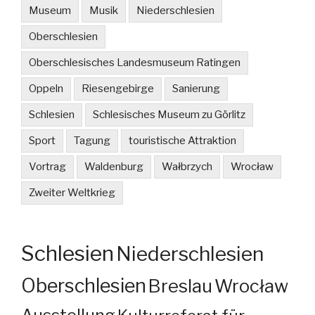
Museum
Musik
Niederschlesien
Oberschlesien
Oberschlesisches Landesmuseum Ratingen
Oppeln
Riesengebirge
Sanierung
Schlesien
Schlesisches Museum zu Görlitz
Sport
Tagung
touristische Attraktion
Vortrag
Waldenburg
Wałbrzych
Wrocław
Zweiter Weltkrieg
Schlesien
Niederschlesien
Oberschlesien
Breslau
Wrocław