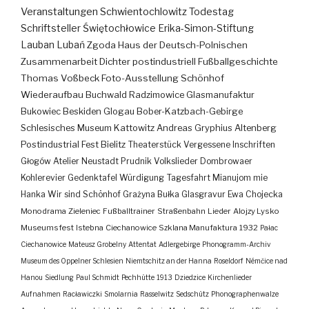
Veranstaltungen
Schwientochlowitz
Todestag
Schriftsteller
Świętochłowice
Erika-Simon-Stiftung
Lauban
Lubań
Zgoda
Haus der Deutsch-Polnischen
Zusammenarbeit
Dichter
postindustriell
Fußballgeschichte
Thomas Voßbeck
Foto-Ausstellung
Schönhof
Wiederaufbau
Buchwald
Radzimowice
Glasmanufaktur
Bukowiec
Beskiden
Glogau
Bober-Katzbach-Gebirge
Schlesisches Museum Kattowitz
Andreas Gryphius
Altenberg
Postindustrial
Fest
Bielitz
Theaterstück
Vergessene Inschriften
Głogów
Atelier
Neustadt
Prudnik
Volkslieder
Dombrowaer
Kohlerevier
Gedenktafel
Würdigung
Tagesfahrt
Mianujom mie
Hanka
Wir sind Schönhof
Grażyna Bułka
Glasgravur
Ewa Chojecka
Monodrama
Zieleniec
Fußballtrainer
Straßenbahn
Lieder
Alojzy Lysko
Museumsfest
Istebna
Ciechanowice
Szklana Manufaktura
1932
Pałac
Ciechanowice
Mateusz Grobelny
Attentat
Adlergebirge
Phonogramm-Archiv
Museum des Oppelner Schlesien
Niemtschitz an der Hanna
Roseldorf
Némčice nad
Hanou
Siedlung
Paul Schmidt
Pechhütte
1913
Dziedzice
Kirchenlieder
Aufnahmen
Racławiczki
Smolarnia
Rasselwitz
Sedschütz
Phonographenwalze