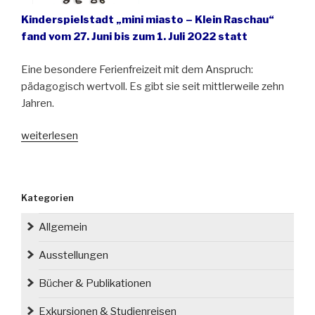
Kinderspielstadt „mini miasto – Klein Raschau“
fand vom 27. Juni bis zum 1. Juli 2022 statt
Eine besondere Ferienfreizeit mit dem Anspruch:
pädagogisch wertvoll. Es gibt sie seit mittlerweile zehn
Jahren.
„Kinderspielstadt
weiterlesen
in
Oberschlesien“
Kategorien
Allgemein
Ausstellungen
Bücher & Publikationen
Exkursionen & Studienreisen