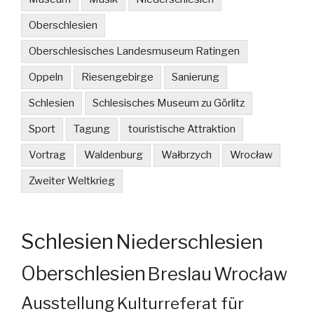
Oberschlesien
Oberschlesisches Landesmuseum Ratingen
Oppeln
Riesengebirge
Sanierung
Schlesien
Schlesisches Museum zu Görlitz
Sport
Tagung
touristische Attraktion
Vortrag
Waldenburg
Wałbrzych
Wrocław
Zweiter Weltkrieg
Schlesien
Niederschlesien
Oberschlesien
Breslau
Wrocław
Ausstellung
Kulturreferat für