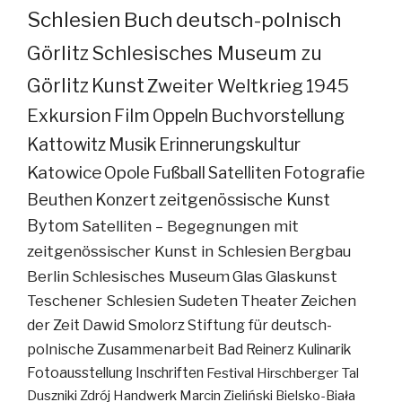
Schlesien
Buch
deutsch-polnisch
Görlitz
Schlesisches Museum zu
Görlitz
Kunst
Zweiter Weltkrieg
1945
Exkursion
Film
Oppeln
Buchvorstellung
Kattowitz
Musik
Erinnerungskultur
Katowice
Opole
Fußball
Satelliten
Fotografie
Beuthen
Konzert
zeitgenössische Kunst
Bytom
Satelliten – Begegnungen mit
zeitgenössischer Kunst in Schlesien
Bergbau
Berlin
Schlesisches Museum
Glas
Glaskunst
Teschener Schlesien
Sudeten
Theater
Zeichen
der Zeit
Dawid Smolorz
Stiftung für deutsch-
polnische Zusammenarbeit
Bad Reinerz
Kulinarik
Fotoausstellung
Inschriften
Festival
Hirschberger Tal
Duszniki Zdrój
Handwerk
Marcin Zieliński
Bielsko-Biała