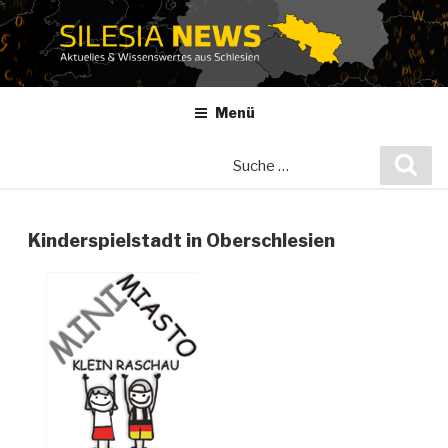
Zum
Inhalt
springen
Menü
Suche
Suc
nach:
Kinderspielstadt in Oberschlesien