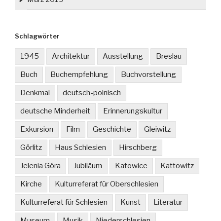
Schlagwörter
1945
Architektur
Ausstellung
Breslau
Buch
Buchempfehlung
Buchvorstellung
Denkmal
deutsch-polnisch
deutsche Minderheit
Erinnerungskultur
Exkursion
Film
Geschichte
Gleiwitz
Görlitz
Haus Schlesien
Hirschberg
Jelenia Góra
Jubiläum
Katowice
Kattowitz
Kirche
Kulturreferat für Oberschlesien
Kulturreferat für Schlesien
Kunst
Literatur
Museum
Musik
Niederschlesien