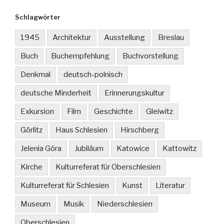
Schlagwörter
1945
Architektur
Ausstellung
Breslau
Buch
Buchempfehlung
Buchvorstellung
Denkmal
deutsch-polnisch
deutsche Minderheit
Erinnerungskultur
Exkursion
Film
Geschichte
Gleiwitz
Görlitz
Haus Schlesien
Hirschberg
Jelenia Góra
Jubiläum
Katowice
Kattowitz
Kirche
Kulturreferat für Oberschlesien
Kulturreferat für Schlesien
Kunst
Literatur
Museum
Musik
Niederschlesien
Oberschlesien