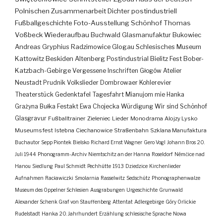
Polnischen Zusammenarbeit
Dichter
postindustriell
Fußballgeschichte
Foto-Ausstellung
Schönhof
Thomas
Voßbeck
Wiederaufbau
Buchwald
Glasmanufaktur
Bukowiec
Andreas Gryphius
Radzimowice
Glogau
Schlesisches Museum
Kattowitz
Beskiden
Altenberg
Postindustrial
Bielitz
Fest
Bober-
Katzbach-Gebirge
Vergessene Inschriften
Głogów
Atelier
Neustadt
Prudnik
Volkslieder
Dombrowaer Kohlerevier
Theaterstück
Gedenktafel
Tagesfahrt
Mianujom mie Hanka
Grażyna Bułka
Festakt
Ewa Chojecka
Würdigung
Wir sind Schönhof
Glasgravur
Fußballtrainer
Zieleniec
Lieder
Monodrama
Alojzy Lysko
Museumsfest
Istebna
Ciechanowice
Straßenbahn
Szklana Manufaktura
Buchautor
Sepp Piontek
Bielsko
Richard Ernst Wagner
Gero Vogl
Johann Bros
20.
Juli 1944
Phonogramm-Archiv
Niemtschitz an der Hanna
Roseldorf
Némčice nad
Hanou
Siedlung
Paul Schmidt
Pechhütte
1913
Dziedzice
Kirchenlieder
Aufnahmen
Racławiczki
Smolarnia
Rasselwitz
Sedschütz
Phonographenwalze
Museum des Oppelner Schlesien
Ausgrabungen
Urgeschichte
Grunwald
Alexander Schenk Graf von Stauffenberg
Attentat
Adlergebirge
Góry Orlickie
Rudelstadt
Hanka
20. Jahrhundert
Erzählung
schlesische Sprache
Nowa