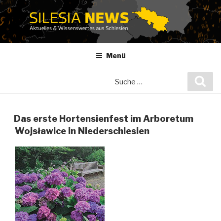
Zum
Inhalt
springen
Menü
Suche
Suc
nach:
Das erste Hortensienfest im Arboretum
Wojsławice in Niederschlesien