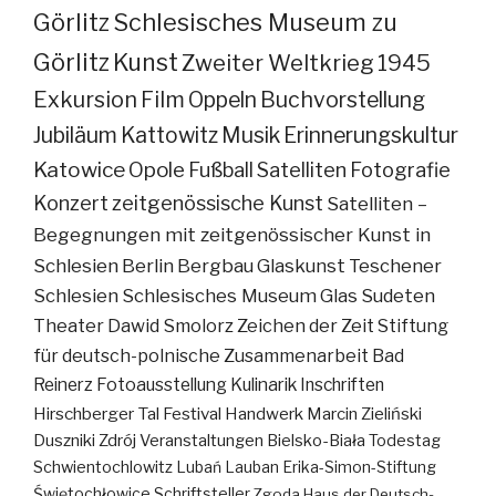
Görlitz
Schlesisches Museum zu
Görlitz
Kunst
Zweiter Weltkrieg
1945
Exkursion
Film
Oppeln
Buchvorstellung
Jubiläum
Kattowitz
Musik
Erinnerungskultur
Katowice
Opole
Fußball
Satelliten
Fotografie
Konzert
zeitgenössische Kunst
Satelliten –
Begegnungen mit zeitgenössischer Kunst in
Schlesien
Berlin
Bergbau
Glaskunst
Teschener
Schlesien
Schlesisches Museum
Glas
Sudeten
Theater
Dawid Smolorz
Zeichen der Zeit
Stiftung
für deutsch-polnische Zusammenarbeit
Bad
Reinerz
Fotoausstellung
Kulinarik
Inschriften
Hirschberger Tal
Festival
Handwerk
Marcin Zieliński
Duszniki Zdrój
Veranstaltungen
Bielsko-Biała
Todestag
Schwientochlowitz
Lubań
Lauban
Erika-Simon-Stiftung
Świętochłowice
Schriftsteller
Zgoda
Haus der Deutsch-