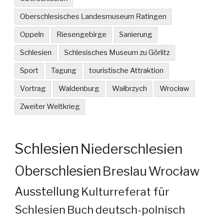
Oberschlesisches Landesmuseum Ratingen
Oppeln
Riesengebirge
Sanierung
Schlesien
Schlesisches Museum zu Görlitz
Sport
Tagung
touristische Attraktion
Vortrag
Waldenburg
Wałbrzych
Wrocław
Zweiter Weltkrieg
Schlesien
Niederschlesien
Oberschlesien
Breslau
Wrocław
Ausstellung
Kulturreferat für
Schlesien
Buch
deutsch-polnisch