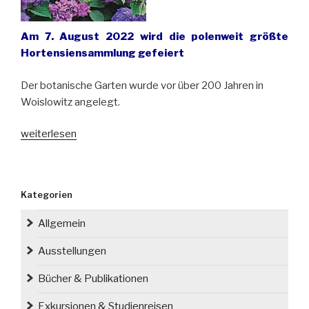
Am 7. August 2022 wird die polenweit größte
Hortensiensammlung gefeiert
Der botanische Garten wurde vor über 200 Jahren in
Woislowitz angelegt.
„Das
weiterlesen
erste
Hortensienfest
im
Kategorien
Arboretum
Wojsławice
Allgemein
in
Niederschlesien“
Ausstellungen
Bücher & Publikationen
Exkursionen & Studienreisen