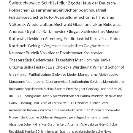
Świętochłowice
Schriftsteller
Zgoda
Haus der Deutsch-
Polnischen Zusammenarbeit
Dichter
postindustriell
Fußballgeschichte
Foto-Ausstellung
Schönhof
Thomas
Voßbeck
Wiederaufbau
Buchwald
Glasmanufaktur
Bukowiec
Andreas Gryphius
Radzimowice
Glogau
Schlesisches Museum
Kattowitz
Beskiden
Altenberg
Postindustrial
Bielitz
Fest
Bober-
Katzbach-Gebirge
Vergessene Inschriften
Głogów
Atelier
Neustadt
Prudnik
Volkslieder
Dombrowaer Kohlerevier
Theaterstück
Gedenktafel
Tagesfahrt
Mianujom mie Hanka
Grażyna Bułka
Festakt
Ewa Chojecka
Würdigung
Wir sind Schönhof
Glasgravur
Fußballtrainer
Zieleniec
Lieder
Monodrama
Alojzy Lysko
Museumsfest
Istebna
Ciechanowice
Straßenbahn
Szklana Manufaktura
Buchautor
Sepp Piontek
Bielsko
Richard Ernst Wagner
Gero Vogl
Johann Bros
20.
Juli 1944
Phonogramm-Archiv
Niemtschitz an der Hanna
Roseldorf
Némčice nad
Hanou
Siedlung
Paul Schmidt
Pechhütte
1913
Dziedzice
Kirchenlieder
Aufnahmen
Racławiczki
Smolarnia
Rasselwitz
Sedschütz
Phonographenwalze
Museum des Oppelner Schlesien
Ausgrabungen
Urgeschichte
Grunwald
Alexander Schenk Graf von Stauffenberg
Attentat
Adlergebirge
Góry Orlickie
Rudelstadt
Hanka
20. Jahrhundert
Erzählung
schlesische Sprache
Nowa