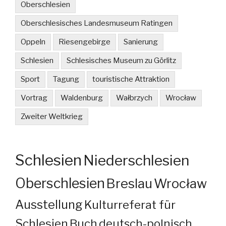
Oberschlesien
Oberschlesisches Landesmuseum Ratingen
Oppeln
Riesengebirge
Sanierung
Schlesien
Schlesisches Museum zu Görlitz
Sport
Tagung
touristische Attraktion
Vortrag
Waldenburg
Wałbrzych
Wrocław
Zweiter Weltkrieg
Schlesien
Niederschlesien
Oberschlesien
Breslau
Wrocław
Ausstellung
Kulturreferat für
Schlesien
Buch
deutsch-polnisch