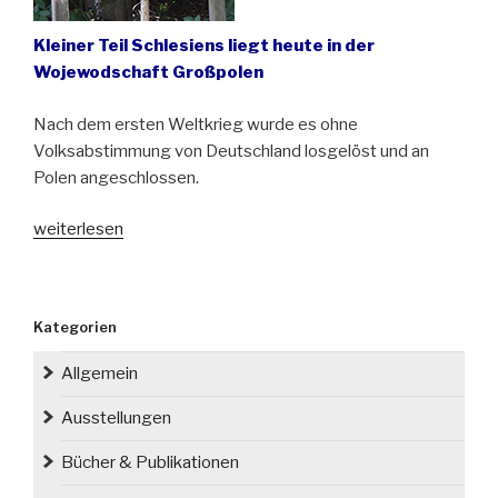
Kleiner Teil Schlesiens liegt heute in der
Wojewodschaft Großpolen
Nach dem ersten Weltkrieg wurde es ohne
Volksabstimmung von Deutschland losgelöst und an
Polen angeschlossen.
„Reichthaler
weiterlesen
Ländchen:
Vergessenes
Stück
Kategorien
Schlesiens“
Allgemein
Ausstellungen
Bücher & Publikationen