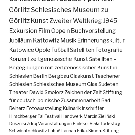
Görlitz
Schlesisches Museum zu
Görlitz
Kunst
Zweiter Weltkrieg
1945
Exkursion
Film
Oppeln
Buchvorstellung
Jubiläum
Kattowitz
Musik
Erinnerungskultur
Katowice
Opole
Fußball
Satelliten
Fotografie
Konzert
zeitgenössische Kunst
Satelliten –
Begegnungen mit zeitgenössischer Kunst in
Schlesien
Berlin
Bergbau
Glaskunst
Teschener
Schlesien
Schlesisches Museum
Glas
Sudeten
Theater
Dawid Smolorz
Zeichen der Zeit
Stiftung
für deutsch-polnische Zusammenarbeit
Bad
Reinerz
Fotoausstellung
Kulinarik
Inschriften
Hirschberger Tal
Festival
Handwerk
Marcin Zieliński
Duszniki Zdrój
Veranstaltungen
Bielsko-Biała
Todestag
Schwientochlowitz
Lubań
Lauban
Erika-Simon-Stiftung