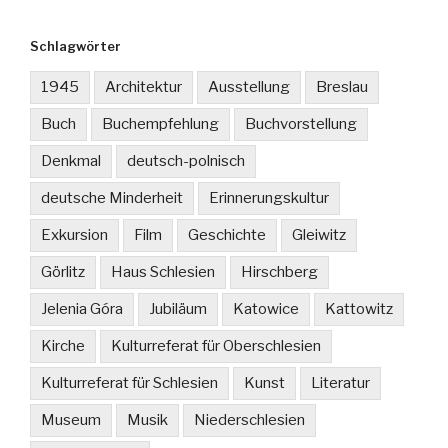
Schlagwörter
1945
Architektur
Ausstellung
Breslau
Buch
Buchempfehlung
Buchvorstellung
Denkmal
deutsch-polnisch
deutsche Minderheit
Erinnerungskultur
Exkursion
Film
Geschichte
Gleiwitz
Görlitz
Haus Schlesien
Hirschberg
Jelenia Góra
Jubiläum
Katowice
Kattowitz
Kirche
Kulturreferat für Oberschlesien
Kulturreferat für Schlesien
Kunst
Literatur
Museum
Musik
Niederschlesien