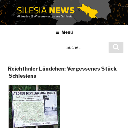
Zum
Inhalt
springen
Menü
Suche
Suc
nach:
Reichthaler Ländchen: Vergessenes Stück
Schlesiens