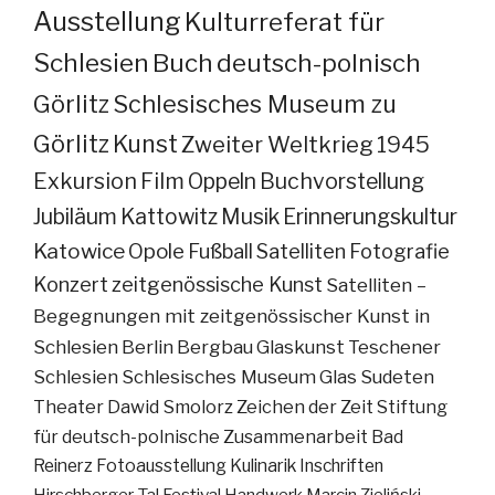
Ausstellung
Kulturreferat für
Schlesien
Buch
deutsch-polnisch
Görlitz
Schlesisches Museum zu
Görlitz
Kunst
Zweiter Weltkrieg
1945
Exkursion
Film
Oppeln
Buchvorstellung
Jubiläum
Kattowitz
Musik
Erinnerungskultur
Katowice
Opole
Fußball
Satelliten
Fotografie
Konzert
zeitgenössische Kunst
Satelliten –
Begegnungen mit zeitgenössischer Kunst in
Schlesien
Berlin
Bergbau
Glaskunst
Teschener
Schlesien
Schlesisches Museum
Glas
Sudeten
Theater
Dawid Smolorz
Zeichen der Zeit
Stiftung
für deutsch-polnische Zusammenarbeit
Bad
Reinerz
Fotoausstellung
Kulinarik
Inschriften
Hirschberger Tal
Festival