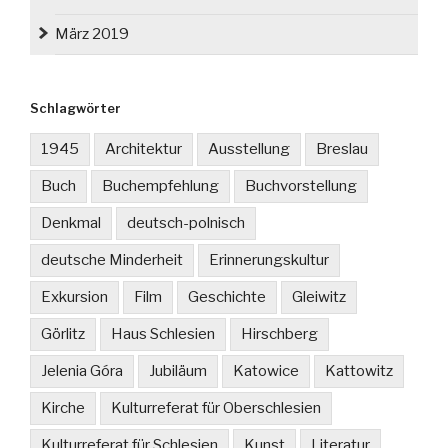
März 2019
Schlagwörter
1945
Architektur
Ausstellung
Breslau
Buch
Buchempfehlung
Buchvorstellung
Denkmal
deutsch-polnisch
deutsche Minderheit
Erinnerungskultur
Exkursion
Film
Geschichte
Gleiwitz
Görlitz
Haus Schlesien
Hirschberg
Jelenia Góra
Jubiläum
Katowice
Kattowitz
Kirche
Kulturreferat für Oberschlesien
Kulturreferat für Schlesien
Kunst
Literatur