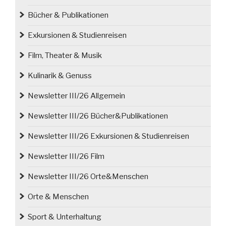
zeitgenössische
Bücher & Publikationen
Kunst
mit
Exkursionen & Studienreisen
der
Geschichte
Film, Theater & Musik
Niederschlesiens
Kulinarik & Genuss
um?“
Newsletter III/26 Allgemein
Newsletter III/26 Bücher&Publikationen
Newsletter III/26 Exkursionen & Studienreisen
Newsletter III/26 Film
Newsletter III/26 Orte&Menschen
Orte & Menschen
Sport & Unterhaltung