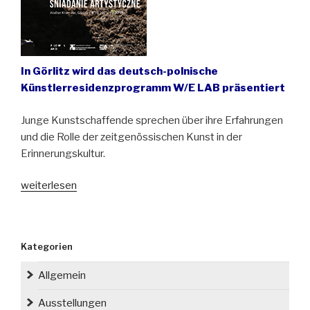
In Görlitz wird das deutsch-polnische
Künstlerresidenzprogramm W/E LAB präsentiert
Junge Kunstschaffende sprechen über ihre Erfahrungen
und die Rolle der zeitgenössischen Kunst in der
Erinnerungskultur.
„Polnische
weiterlesen
Marmelade
aus
deutschen
Kategorien
Kirschen.
Wie
Allgemein
geht
die
Ausstellungen