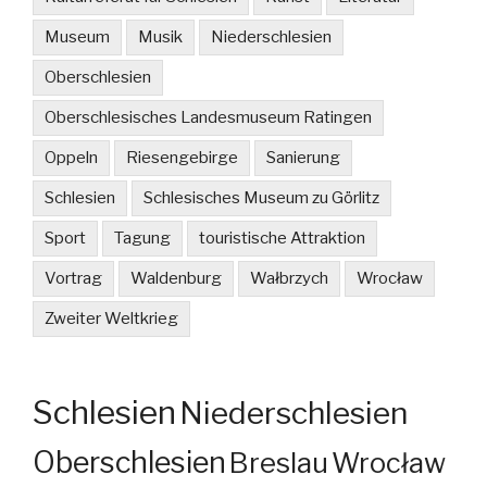
Museum
Musik
Niederschlesien
Oberschlesien
Oberschlesisches Landesmuseum Ratingen
Oppeln
Riesengebirge
Sanierung
Schlesien
Schlesisches Museum zu Görlitz
Sport
Tagung
touristische Attraktion
Vortrag
Waldenburg
Wałbrzych
Wrocław
Zweiter Weltkrieg
Schlesien
Niederschlesien
Oberschlesien
Breslau
Wrocław