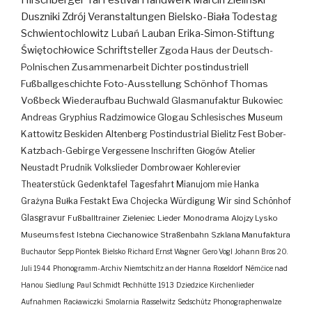
Handwerk
Marcin Zieliński
Duszniki Zdrój
Veranstaltungen
Bielsko-Biała
Todestag
Schwientochlowitz
Lubań
Lauban
Erika-Simon-Stiftung
Świętochłowice
Schriftsteller
Zgoda
Haus der Deutsch-
Polnischen Zusammenarbeit
Dichter
postindustriell
Fußballgeschichte
Foto-Ausstellung
Schönhof
Thomas
Voßbeck
Wiederaufbau
Buchwald
Glasmanufaktur
Bukowiec
Andreas Gryphius
Radzimowice
Glogau
Schlesisches Museum
Kattowitz
Beskiden
Altenberg
Postindustrial
Bielitz
Fest
Bober-
Katzbach-Gebirge
Vergessene Inschriften
Głogów
Atelier
Neustadt
Prudnik
Volkslieder
Dombrowaer Kohlerevier
Theaterstück
Gedenktafel
Tagesfahrt
Mianujom mie Hanka
Grażyna Bułka
Festakt
Ewa Chojecka
Würdigung
Wir sind Schönhof
Glasgravur
Fußballtrainer
Zieleniec
Lieder
Monodrama
Alojzy Lysko
Museumsfest
Istebna
Ciechanowice
Straßenbahn
Szklana Manufaktura
Buchautor
Sepp Piontek
Bielsko
Richard Ernst Wagner
Gero Vogl
Johann Bros
20.
Juli 1944
Phonogramm-Archiv
Niemtschitz an der Hanna
Roseldorf
Némčice nad
Hanou
Siedlung
Paul Schmidt
Pechhütte
1913
Dziedzice
Kirchenlieder
Aufnahmen
Racławiczki
Smolarnia
Rasselwitz
Sedschütz
Phonographenwalze