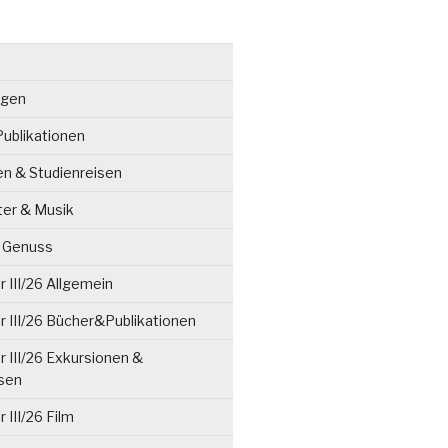
ngen
ublikationen
en & Studienreisen
ter & Musik
& Genuss
 III/26 Allgemein
 III/26 Bücher&Publikationen
 III/26 Exkursionen &
isen
 III/26 Film