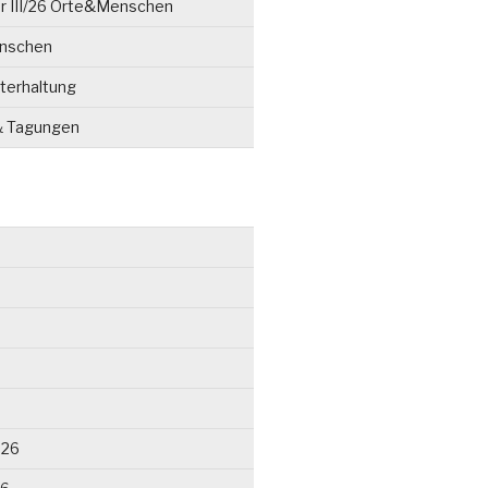
r III/26 Orte&Menschen
enschen
terhaltung
& Tagungen
026