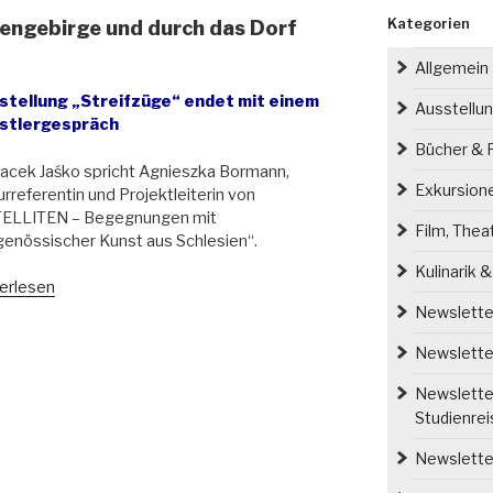
Kategorien
sengebirge und durch das Dorf
Allgemein
stellung „Streifzüge“ endet mit einem
Ausstellu
stlergespräch
Bücher & P
Jacek Jaśko spricht Agnieszka Bormann,
Exkursion
urreferentin und Projektleiterin von
TELLITEN – Begegnungen mit
Film, Thea
genössischer Kunst aus Schlesien“.
Kulinarik 
zter
erlesen
ifzug
Newsletter
Newsletter
engebirge
Newsletter
h
Studienre
Newsletter
niec“