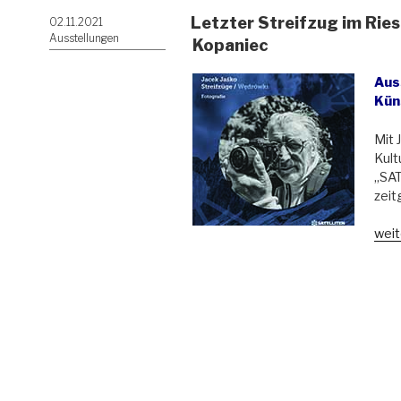
Letzter Streifzug im Rie
Veröffentlicht
02.11.2021
am
Ausstellungen
Kopaniec
Aus
Kün
Mit 
Kult
„SA
zeit
„Let
weit
Stre
im
Ries
und
durc
das
Dorf
Kopa