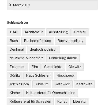
März 2019
Schlagwörter
1945
Architektur
Ausstellung
Breslau
Buch
Buchempfehlung
Buchvorstellung
Denkmal
deutsch-polnisch
deutsche Minderheit
Erinnerungskultur
Exkursion
Film
Geschichte
Gleiwitz
Görlitz
Haus Schlesien
Hirschberg
Jelenia Góra
Jubiläum
Katowice
Kattowitz
Kirche
Kulturreferat für Oberschlesien
Kulturreferat für Schlesien
Kunst
Literatur