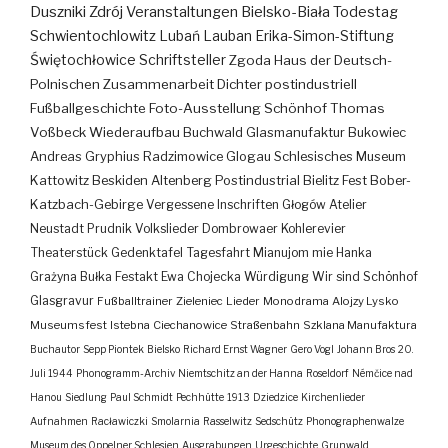
Duszniki Zdrój
Veranstaltungen
Bielsko-Biała
Todestag
Schwientochlowitz
Lubań
Lauban
Erika-Simon-Stiftung
Świętochłowice
Schriftsteller
Zgoda
Haus der Deutsch-
Polnischen Zusammenarbeit
Dichter
postindustriell
Fußballgeschichte
Foto-Ausstellung
Schönhof
Thomas
Voßbeck
Wiederaufbau
Buchwald
Glasmanufaktur
Bukowiec
Andreas Gryphius
Radzimowice
Glogau
Schlesisches Museum
Kattowitz
Beskiden
Altenberg
Postindustrial
Bielitz
Fest
Bober-
Katzbach-Gebirge
Vergessene Inschriften
Głogów
Atelier
Neustadt
Prudnik
Volkslieder
Dombrowaer Kohlerevier
Theaterstück
Gedenktafel
Tagesfahrt
Mianujom mie Hanka
Grażyna Bułka
Festakt
Ewa Chojecka
Würdigung
Wir sind Schönhof
Glasgravur
Fußballtrainer
Zieleniec
Lieder
Monodrama
Alojzy Lysko
Museumsfest
Istebna
Ciechanowice
Straßenbahn
Szklana Manufaktura
Buchautor
Sepp Piontek
Bielsko
Richard Ernst Wagner
Gero Vogl
Johann Bros
20.
Juli 1944
Phonogramm-Archiv
Niemtschitz an der Hanna
Roseldorf
Némčice nad
Hanou
Siedlung
Paul Schmidt
Pechhütte
1913
Dziedzice
Kirchenlieder
Aufnahmen
Racławiczki
Smolarnia
Rasselwitz
Sedschütz
Phonographenwalze
Museum des Oppelner Schlesien
Ausgrabungen
Urgeschichte
Grunwald