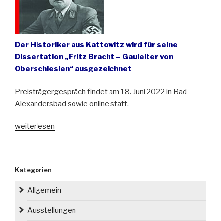
Der Historiker aus Kattowitz wird für seine
Dissertation „Fritz Bracht – Gauleiter von
Oberschlesien“ ausgezeichnet
Preisträgergespräch findet am 18. Juni 2022 in Bad
Alexandersbad sowie online statt.
„Karin
weiterlesen
Biermann
Preis
für
Kategorien
Schlesienforschung
der
Allgemein
Stiftung
Kulturwerk
Ausstellungen
Schlesien