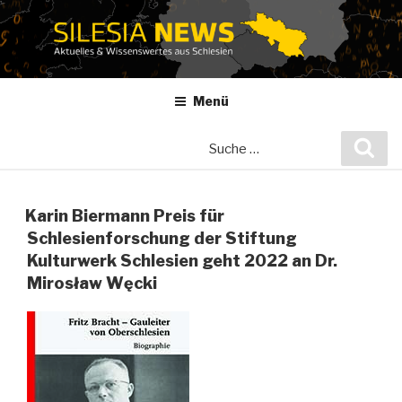
Zum
Inhalt
springen
Menü
Suche
Suc
nach:
Karin Biermann Preis für
Schlesienforschung der Stiftung
Kulturwerk Schlesien geht 2022 an Dr.
Mirosław Węcki