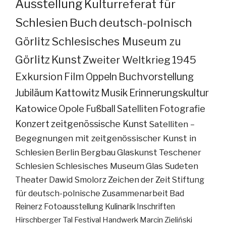
Ausstellung
Kulturreferat für
Schlesien
Buch
deutsch-polnisch
Görlitz
Schlesisches Museum zu
Görlitz
Kunst
Zweiter Weltkrieg
1945
Exkursion
Film
Oppeln
Buchvorstellung
Jubiläum
Kattowitz
Musik
Erinnerungskultur
Katowice
Opole
Fußball
Satelliten
Fotografie
Konzert
zeitgenössische Kunst
Satelliten –
Begegnungen mit zeitgenössischer Kunst in
Schlesien
Berlin
Bergbau
Glaskunst
Teschener
Schlesien
Schlesisches Museum
Glas
Sudeten
Theater
Dawid Smolorz
Zeichen der Zeit
Stiftung
für deutsch-polnische Zusammenarbeit
Bad
Reinerz
Fotoausstellung
Kulinarik
Inschriften
Hirschberger Tal
Festival
Handwerk
Marcin Zieliński