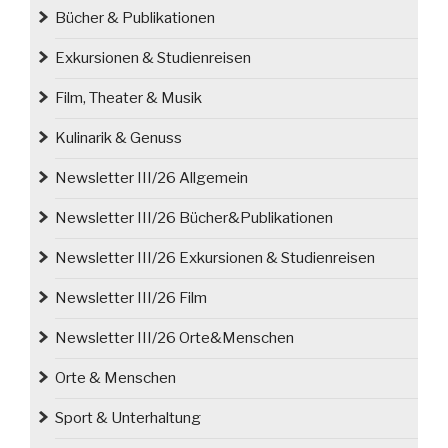
Bücher & Publikationen
geht
2022
Exkursionen & Studienreisen
an
Dr.
Film, Theater & Musik
Mirosław
Kulinarik & Genuss
Węcki“
Newsletter III/26 Allgemein
Newsletter III/26 Bücher&Publikationen
Newsletter III/26 Exkursionen & Studienreisen
Newsletter III/26 Film
Newsletter III/26 Orte&Menschen
Orte & Menschen
Sport & Unterhaltung