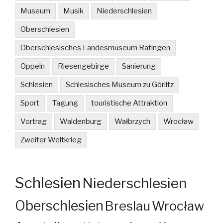
Museum
Musik
Niederschlesien
Oberschlesien
Oberschlesisches Landesmuseum Ratingen
Oppeln
Riesengebirge
Sanierung
Schlesien
Schlesisches Museum zu Görlitz
Sport
Tagung
touristische Attraktion
Vortrag
Waldenburg
Wałbrzych
Wrocław
Zweiter Weltkrieg
Schlesien
Niederschlesien
Oberschlesien
Breslau
Wrocław