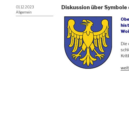
Diskussion über Symbole
Veröffentlicht
01.12.2023
am
Allgemein
Obe
his
Woi
Die 
sch
Kriti
„Dis
weit
übe
Sym
der
Woi
Schl