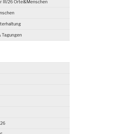
r III/26 Orte&Menschen
enschen
terhaltung
& Tagungen
026