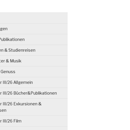
ngen
ublikationen
en & Studienreisen
ter & Musik
& Genuss
 III/26 Allgemein
 III/26 Bücher&Publikationen
 III/26 Exkursionen &
isen
 III/26 Film