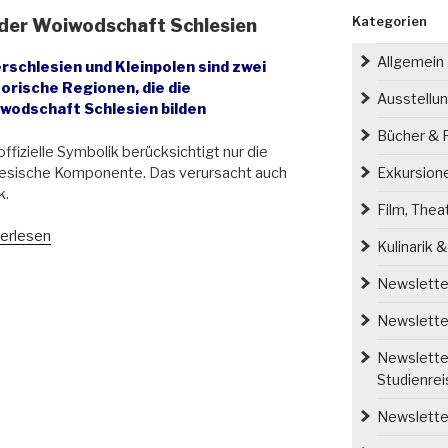
Kategorien
 der Woiwodschaft Schlesien
Allgemein
rschlesien und Kleinpolen sind zwei
torische Regionen, die die
Ausstellu
wodschaft Schlesien bilden
Bücher & P
offizielle Symbolik berücksichtigt nur die
lesische Komponente. Das verursacht auch
Exkursion
k.
Film, Thea
kussion
erlesen
Kulinarik 
r
bole
Newsletter
wodschaft
Newsletter
esien“
Newsletter
Studienre
Newsletter