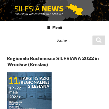
Zum
Inhalt
springen
Menü
Suche
Suc
nach:
Regionale Buchmesse SILESIANA 2022 in
Wrocław (Breslau)