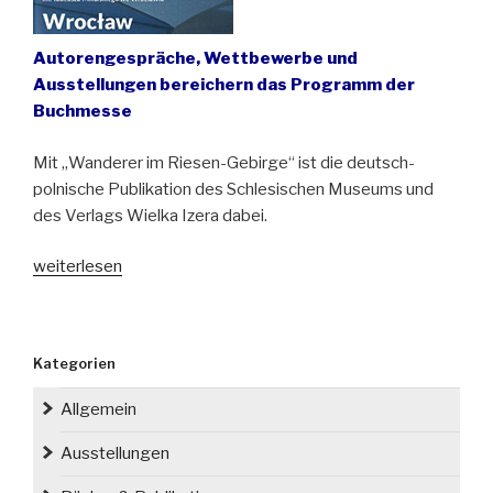
Autorengespräche, Wettbewerbe und
Ausstellungen bereichern das Programm der
Buchmesse
Mit „Wanderer im Riesen-Gebirge“ ist die deutsch-
polnische Publikation des Schlesischen Museums und
des Verlags Wielka Izera dabei.
„Regionale
weiterlesen
Buchmesse
SILESIANA
2022
Kategorien
in
Wrocław
Allgemein
(Breslau)“
Ausstellungen