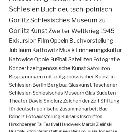
Schlesien
Buch
deutsch-polnisch
Görlitz
Schlesisches Museum zu
Görlitz
Kunst
Zweiter Weltkrieg
1945
Exkursion
Film
Oppeln
Buchvorstellung
Jubiläum
Kattowitz
Musik
Erinnerungskultur
Katowice
Opole
Fußball
Satelliten
Fotografie
Konzert
zeitgenössische Kunst
Satelliten –
Begegnungen mit zeitgenössischer Kunst in
Schlesien
Berlin
Bergbau
Glaskunst
Teschener
Schlesien
Schlesisches Museum
Glas
Sudeten
Theater
Dawid Smolorz
Zeichen der Zeit
Stiftung
für deutsch-polnische Zusammenarbeit
Bad
Reinerz
Fotoausstellung
Kulinarik
Inschriften
Hirschberger Tal
Festival
Handwerk
Marcin Zieliński
Duszniki Zdrój
Veranstaltungen
Bielsko-Biała
Todestag