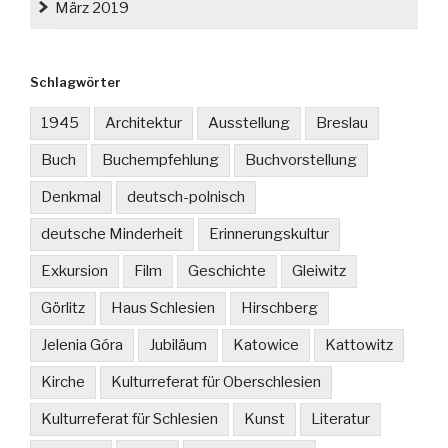
März 2019
Schlagwörter
1945
Architektur
Ausstellung
Breslau
Buch
Buchempfehlung
Buchvorstellung
Denkmal
deutsch-polnisch
deutsche Minderheit
Erinnerungskultur
Exkursion
Film
Geschichte
Gleiwitz
Görlitz
Haus Schlesien
Hirschberg
Jelenia Góra
Jubiläum
Katowice
Kattowitz
Kirche
Kulturreferat für Oberschlesien
Kulturreferat für Schlesien
Kunst
Literatur