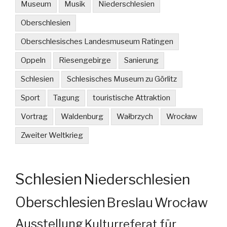
Museum
Musik
Niederschlesien
Oberschlesien
Oberschlesisches Landesmuseum Ratingen
Oppeln
Riesengebirge
Sanierung
Schlesien
Schlesisches Museum zu Görlitz
Sport
Tagung
touristische Attraktion
Vortrag
Waldenburg
Wałbrzych
Wrocław
Zweiter Weltkrieg
Schlesien
Niederschlesien
Oberschlesien
Breslau
Wrocław
Ausstellung
Kulturreferat für