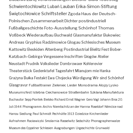
Schwientochlowitz
Lubań
Lauban
Erika-Simon-Stiftung
Świętochłowice
Schriftsteller
Zgoda
Haus der Deutsch-
Polnischen Zusammenarbeit
Dichter
postindustriell
Fußballgeschichte
Foto-Ausstellung
Schönhof
Thomas
Voßbeck
Wiederaufbau
Buchwald
Glasmanufaktur
Bukowiec
Andreas Gryphius
Radzimowice
Glogau
Schlesisches Museum
Kattowitz
Beskiden
Altenberg
Postindustrial
Bielitz
Fest
Bober-
Katzbach-Gebirge
Vergessene Inschriften
Głogów
Atelier
Neustadt
Prudnik
Volkslieder
Dombrowaer Kohlerevier
Theaterstück
Gedenktafel
Tagesfahrt
Mianujom mie Hanka
Grażyna Bułka
Festakt
Ewa Chojecka
Würdigung
Wir sind Schönhof
Glasgravur
Fußballtrainer
Zieleniec
Lieder
Monodrama
Alojzy Lysko
Museumsfest
Istebna
Ciechanowice
Straßenbahn
Szklana Manufaktura
Buchautor
Sepp Piontek
Bielsko
Richard Ernst Wagner
Gero Vogl
Johann Bros
20.
Juli 1944
Phonogramm-Archiv
Niemtschitz an der Hanna
Roseldorf
Némčice nad
Hanou
Siedlung
Paul Schmidt
Pechhütte
1913
Dziedzice
Kirchenlieder
Aufnahmen
Racławiczki
Smolarnia
Rasselwitz
Sedschütz
Phonographenwalze
Museum des Oppelner Schlesien
Ausgrabungen
Urgeschichte
Grunwald