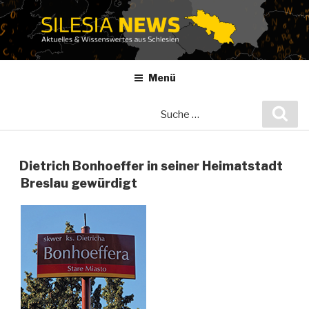
Zum
Inhalt
springen
Menü
Suche
Suc
nach:
Dietrich Bonhoeffer in seiner Heimatstadt
Breslau gewürdigt