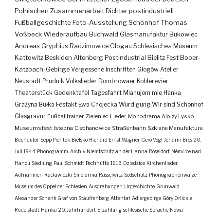
Polnischen Zusammenarbeit
Dichter
postindustriell
Fußballgeschichte
Foto-Ausstellung
Schönhof
Thomas
Voßbeck
Wiederaufbau
Buchwald
Glasmanufaktur
Bukowiec
Andreas Gryphius
Radzimowice
Glogau
Schlesisches Museum
Kattowitz
Beskiden
Altenberg
Postindustrial
Bielitz
Fest
Bober-
Katzbach-Gebirge
Vergessene Inschriften
Głogów
Atelier
Neustadt
Prudnik
Volkslieder
Dombrowaer Kohlerevier
Theaterstück
Gedenktafel
Tagesfahrt
Mianujom mie Hanka
Grażyna Bułka
Festakt
Ewa Chojecka
Würdigung
Wir sind Schönhof
Glasgravur
Fußballtrainer
Zieleniec
Lieder
Monodrama
Alojzy Lysko
Museumsfest
Istebna
Ciechanowice
Straßenbahn
Szklana Manufaktura
Buchautor
Sepp Piontek
Bielsko
Richard Ernst Wagner
Gero Vogl
Johann Bros
20.
Juli 1944
Phonogramm-Archiv
Niemtschitz an der Hanna
Roseldorf
Némčice nad
Hanou
Siedlung
Paul Schmidt
Pechhütte
1913
Dziedzice
Kirchenlieder
Aufnahmen
Racławiczki
Smolarnia
Rasselwitz
Sedschütz
Phonographenwalze
Museum des Oppelner Schlesien
Ausgrabungen
Urgeschichte
Grunwald
Alexander Schenk Graf von Stauffenberg
Attentat
Adlergebirge
Góry Orlickie
Rudelstadt
Hanka
20. Jahrhundert
Erzählung
schlesische Sprache
Nowa