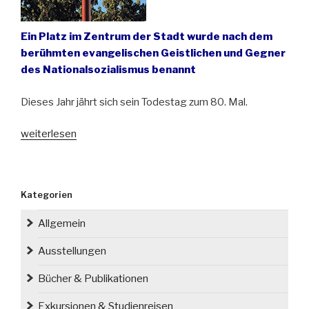
Ein Platz im Zentrum der Stadt wurde nach dem
berühmten evangelischen Geistlichen und Gegner
des Nationalsozialismus benannt
Dieses Jahr jährt sich sein Todestag zum 80. Mal.
„Dietrich
weiterlesen
Bonhoeffer
in
seiner
Kategorien
Heimatstadt
Breslau
Allgemein
gewürdigt“
Ausstellungen
Bücher & Publikationen
Exkursionen & Studienreisen