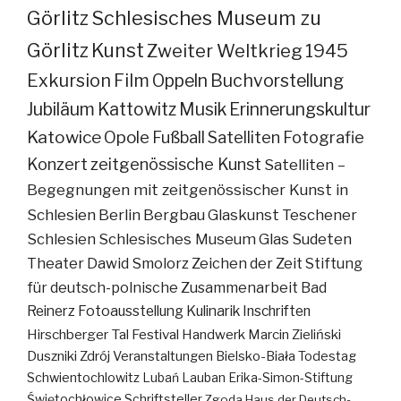
Görlitz
Schlesisches Museum zu
Görlitz
Kunst
Zweiter Weltkrieg
1945
Exkursion
Film
Oppeln
Buchvorstellung
Jubiläum
Kattowitz
Musik
Erinnerungskultur
Katowice
Opole
Fußball
Satelliten
Fotografie
Konzert
zeitgenössische Kunst
Satelliten –
Begegnungen mit zeitgenössischer Kunst in
Schlesien
Berlin
Bergbau
Glaskunst
Teschener
Schlesien
Schlesisches Museum
Glas
Sudeten
Theater
Dawid Smolorz
Zeichen der Zeit
Stiftung
für deutsch-polnische Zusammenarbeit
Bad
Reinerz
Fotoausstellung
Kulinarik
Inschriften
Hirschberger Tal
Festival
Handwerk
Marcin Zieliński
Duszniki Zdrój
Veranstaltungen
Bielsko-Biała
Todestag
Schwientochlowitz
Lubań
Lauban
Erika-Simon-Stiftung
Świętochłowice
Schriftsteller
Zgoda
Haus der Deutsch-