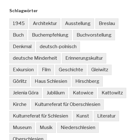
Schlagwörter
1945
Architektur
Ausstellung
Breslau
Buch
Buchempfehlung
Buchvorstellung
Denkmal
deutsch-polnisch
deutsche Minderheit
Erinnerungskultur
Exkursion
Film
Geschichte
Gleiwitz
Görlitz
Haus Schlesien
Hirschberg
Jelenia Góra
Jubiläum
Katowice
Kattowitz
Kirche
Kulturreferat für Oberschlesien
Kulturreferat für Schlesien
Kunst
Literatur
Museum
Musik
Niederschlesien
Oberschlesien