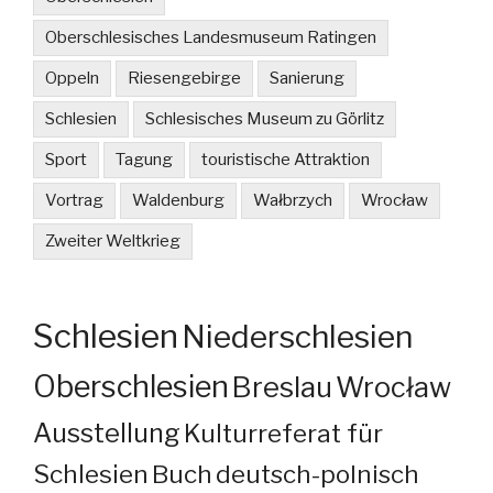
Oberschlesisches Landesmuseum Ratingen
Oppeln
Riesengebirge
Sanierung
Schlesien
Schlesisches Museum zu Görlitz
Sport
Tagung
touristische Attraktion
Vortrag
Waldenburg
Wałbrzych
Wrocław
Zweiter Weltkrieg
Schlesien
Niederschlesien
Oberschlesien
Breslau
Wrocław
Ausstellung
Kulturreferat für
Schlesien
Buch
deutsch-polnisch