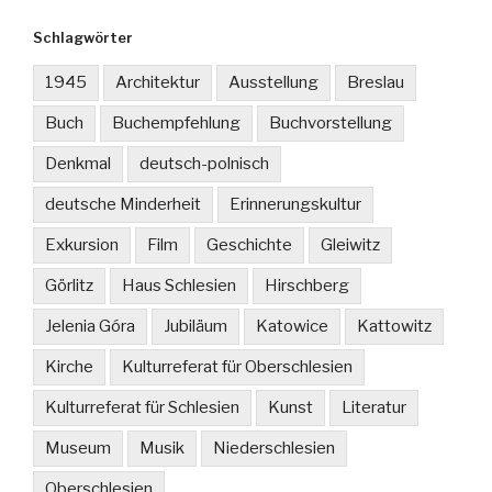
Schlagwörter
1945
Architektur
Ausstellung
Breslau
Buch
Buchempfehlung
Buchvorstellung
Denkmal
deutsch-polnisch
deutsche Minderheit
Erinnerungskultur
Exkursion
Film
Geschichte
Gleiwitz
Görlitz
Haus Schlesien
Hirschberg
Jelenia Góra
Jubiläum
Katowice
Kattowitz
Kirche
Kulturreferat für Oberschlesien
Kulturreferat für Schlesien
Kunst
Literatur
Museum
Musik
Niederschlesien
Oberschlesien