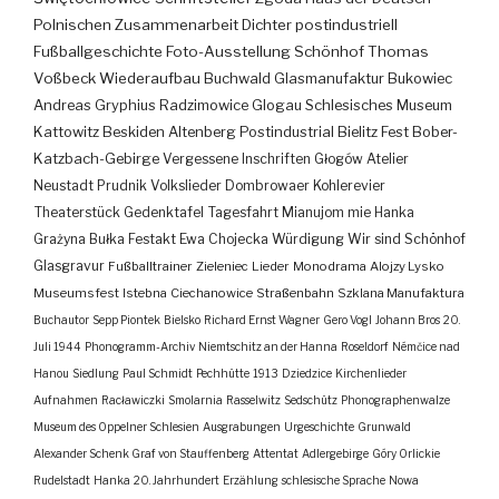
Polnischen Zusammenarbeit
Dichter
postindustriell
Fußballgeschichte
Foto-Ausstellung
Schönhof
Thomas
Voßbeck
Wiederaufbau
Buchwald
Glasmanufaktur
Bukowiec
Andreas Gryphius
Radzimowice
Glogau
Schlesisches Museum
Kattowitz
Beskiden
Altenberg
Postindustrial
Bielitz
Fest
Bober-
Katzbach-Gebirge
Vergessene Inschriften
Głogów
Atelier
Neustadt
Prudnik
Volkslieder
Dombrowaer Kohlerevier
Theaterstück
Gedenktafel
Tagesfahrt
Mianujom mie Hanka
Grażyna Bułka
Festakt
Ewa Chojecka
Würdigung
Wir sind Schönhof
Glasgravur
Fußballtrainer
Zieleniec
Lieder
Monodrama
Alojzy Lysko
Museumsfest
Istebna
Ciechanowice
Straßenbahn
Szklana Manufaktura
Buchautor
Sepp Piontek
Bielsko
Richard Ernst Wagner
Gero Vogl
Johann Bros
20.
Juli 1944
Phonogramm-Archiv
Niemtschitz an der Hanna
Roseldorf
Némčice nad
Hanou
Siedlung
Paul Schmidt
Pechhütte
1913
Dziedzice
Kirchenlieder
Aufnahmen
Racławiczki
Smolarnia
Rasselwitz
Sedschütz
Phonographenwalze
Museum des Oppelner Schlesien
Ausgrabungen
Urgeschichte
Grunwald
Alexander Schenk Graf von Stauffenberg
Attentat
Adlergebirge
Góry Orlickie
Rudelstadt
Hanka
20. Jahrhundert
Erzählung
schlesische Sprache
Nowa