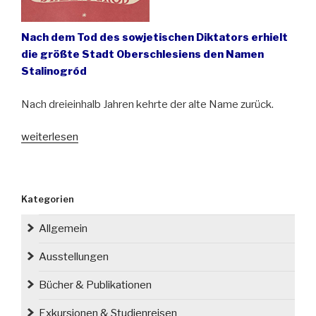
Nach dem Tod des sowjetischen Diktators erhielt
die größte Stadt Oberschlesiens den Namen
Stalinogród
Nach dreieinhalb Jahren kehrte der alte Name zurück.
„
Vor
weiterlesen
70
Jahren
wurde
Kategorien
Kattowitz
(Katowice)
Allgemein
umbenannt
“
Ausstellungen
Bücher & Publikationen
Exkursionen & Studienreisen