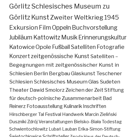
Görlitz
Schlesisches Museum zu
Görlitz
Kunst
Zweiter Weltkrieg
1945
Exkursion
Film
Oppeln
Buchvorstellung
Jubiläum
Kattowitz
Musik
Erinnerungskultur
Katowice
Opole
Fußball
Satelliten
Fotografie
Konzert
zeitgenössische Kunst
Satelliten –
Begegnungen mit zeitgenössischer Kunst in
Schlesien
Berlin
Bergbau
Glaskunst
Teschener
Schlesien
Schlesisches Museum
Glas
Sudeten
Theater
Dawid Smolorz
Zeichen der Zeit
Stiftung
für deutsch-polnische Zusammenarbeit
Bad
Reinerz
Fotoausstellung
Kulinarik
Inschriften
Hirschberger Tal
Festival
Handwerk
Marcin Zieliński
Duszniki Zdrój
Veranstaltungen
Bielsko-Biała
Todestag
Schwientochlowitz
Lubań
Lauban
Erika-Simon-Stiftung
Świętochłowice
Schriftsteller
Zgoda
Haus der Deutsch-