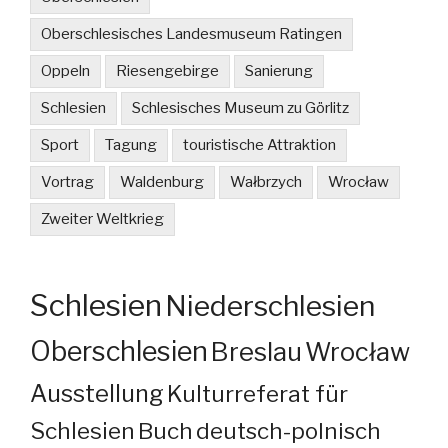
Oberschlesisches Landesmuseum Ratingen
Oppeln
Riesengebirge
Sanierung
Schlesien
Schlesisches Museum zu Görlitz
Sport
Tagung
touristische Attraktion
Vortrag
Waldenburg
Wałbrzych
Wrocław
Zweiter Weltkrieg
Schlesien
Niederschlesien
Oberschlesien
Breslau
Wrocław
Ausstellung
Kulturreferat für
Schlesien
Buch
deutsch-polnisch