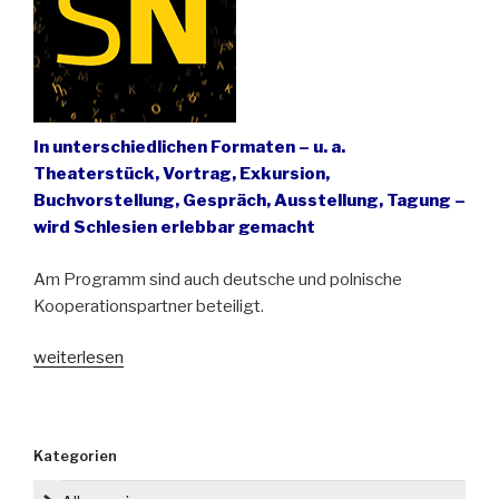
In unterschiedlichen Formaten – u. a.
Theaterstück, Vortrag, Exkursion,
Buchvorstellung, Gespräch, Ausstellung, Tagung –
wird Schlesien erlebbar gemacht
Am Programm sind auch deutsche und polnische
Kooperationspartner beteiligt.
„Jahresprogramm
weiterlesen
2023
des
Kulturreferates
Kategorien
für
Schlesien“