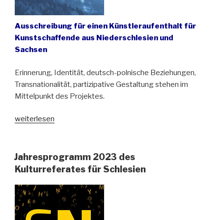
Ausschreibung für einen Künstleraufenthalt für
Kunstschaffende aus Niederschlesien und
Sachsen
Erinnerung, Identität, deutsch-polnische Beziehungen,
Transnationalität, partizipative Gestaltung stehen im
Mittelpunkt des Projektes.
„W/E
weiterlesen
LAB
Künstlerresidenz
in
Jahresprogramm 2023 des
Tarczyn
Kulturreferates für Schlesien
b.
Wleń
(Lähn)“