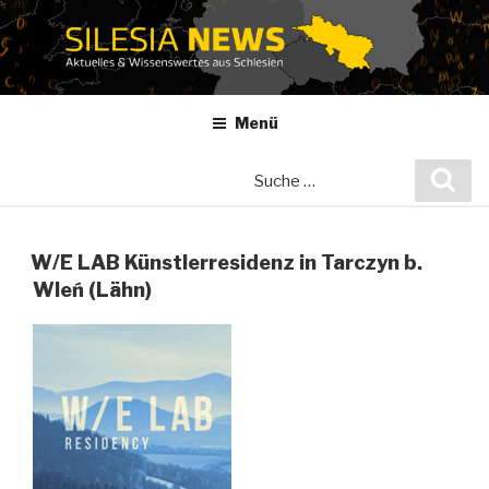
Zum
Inhalt
springen
Menü
Suche
Suc
nach:
W/E LAB Künstlerresidenz in Tarczyn b.
Wleń (Lähn)