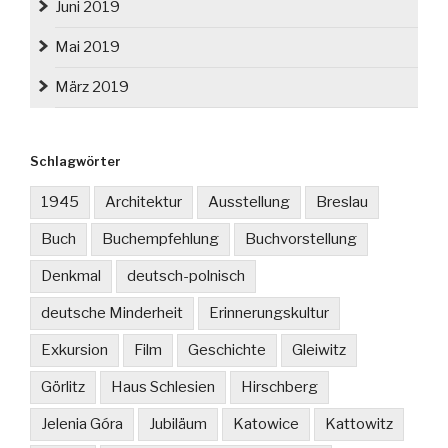
Juni 2019
Mai 2019
März 2019
Schlagwörter
1945
Architektur
Ausstellung
Breslau
Buch
Buchempfehlung
Buchvorstellung
Denkmal
deutsch-polnisch
deutsche Minderheit
Erinnerungskultur
Exkursion
Film
Geschichte
Gleiwitz
Görlitz
Haus Schlesien
Hirschberg
Jelenia Góra
Jubiläum
Katowice
Kattowitz