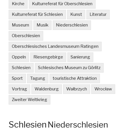
Kirche
Kulturreferat für Oberschlesien
Kulturreferat für Schlesien
Kunst
Literatur
Museum
Musik
Niederschlesien
Oberschlesien
Oberschlesisches Landesmuseum Ratingen
Oppeln
Riesengebirge
Sanierung
Schlesien
Schlesisches Museum zu Görlitz
Sport
Tagung
touristische Attraktion
Vortrag
Waldenburg
Wałbrzych
Wrocław
Zweiter Weltkrieg
Schlesien
Niederschlesien