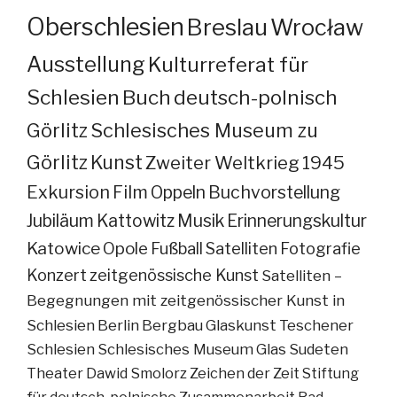
Oberschlesien
Breslau
Wrocław
Ausstellung
Kulturreferat für
Schlesien
Buch
deutsch-polnisch
Görlitz
Schlesisches Museum zu
Görlitz
Kunst
Zweiter Weltkrieg
1945
Exkursion
Film
Oppeln
Buchvorstellung
Jubiläum
Kattowitz
Musik
Erinnerungskultur
Katowice
Opole
Fußball
Satelliten
Fotografie
Konzert
zeitgenössische Kunst
Satelliten –
Begegnungen mit zeitgenössischer Kunst in
Schlesien
Berlin
Bergbau
Glaskunst
Teschener
Schlesien
Schlesisches Museum
Glas
Sudeten
Theater
Dawid Smolorz
Zeichen der Zeit
Stiftung