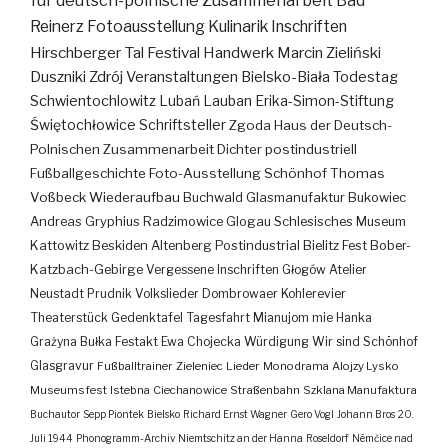
für deutsch-polnische Zusammenarbeit
Bad
Reinerz
Fotoausstellung
Kulinarik
Inschriften
Hirschberger Tal
Festival
Handwerk
Marcin Zieliński
Duszniki Zdrój
Veranstaltungen
Bielsko-Biała
Todestag
Schwientochlowitz
Lubań
Lauban
Erika-Simon-Stiftung
Świętochłowice
Schriftsteller
Zgoda
Haus der Deutsch-
Polnischen Zusammenarbeit
Dichter
postindustriell
Fußballgeschichte
Foto-Ausstellung
Schönhof
Thomas
Voßbeck
Wiederaufbau
Buchwald
Glasmanufaktur
Bukowiec
Andreas Gryphius
Radzimowice
Glogau
Schlesisches Museum
Kattowitz
Beskiden
Altenberg
Postindustrial
Bielitz
Fest
Bober-
Katzbach-Gebirge
Vergessene Inschriften
Głogów
Atelier
Neustadt
Prudnik
Volkslieder
Dombrowaer Kohlerevier
Theaterstück
Gedenktafel
Tagesfahrt
Mianujom mie Hanka
Grażyna Bułka
Festakt
Ewa Chojecka
Würdigung
Wir sind Schönhof
Glasgravur
Fußballtrainer
Zieleniec
Lieder
Monodrama
Alojzy Lysko
Museumsfest
Istebna
Ciechanowice
Straßenbahn
Szklana Manufaktura
Buchautor
Sepp Piontek
Bielsko
Richard Ernst Wagner
Gero Vogl
Johann Bros
20.
Juli 1944
Phonogramm-Archiv
Niemtschitz an der Hanna
Roseldorf
Némčice nad