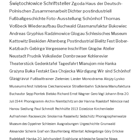
Świętochłowice
Schriftsteller
Zgoda
Haus der Deutsch-
Polnischen Zusammenarbeit
Dichter
postindustriell
Fußballgeschichte
Foto-Ausstellung
Schönhof
Thomas
Voßbeck
Wiederaufbau
Buchwald
Glasmanufaktur
Bukowiec
Andreas Gryphius
Radzimowice
Glogau
Schlesisches Museum
Kattowitz
Beskiden
Altenberg
Postindustrial
Bielitz
Fest
Bober-
Katzbach-Gebirge
Vergessene Inschriften
Głogów
Atelier
Neustadt
Prudnik
Volkslieder
Dombrowaer Kohlerevier
Theaterstück
Gedenktafel
Tagesfahrt
Mianujom mie Hanka
Grażyna Bułka
Festakt
Ewa Chojecka
Würdigung
Wir sind Schönhof
Glasgravur
Fußballtrainer
Zieleniec
Lieder
Monodrama
Alojzy Lysko
Museumsfest
Istebna
Ciechanowice
Straßenbahn
Szklana Manufaktura
Buchautor
Sepp Piontek
Bielsko
Richard Ernst Wagner
Gero Vogl
Johann Bros
20.
Juli 1944
Phonogramm-Archiv
Niemtschitz an der Hanna
Roseldorf
Némčice nad
Hanou
Siedlung
Paul Schmidt
Pechhütte
1913
Dziedzice
Kirchenlieder
Aufnahmen
Racławiczki
Smolarnia
Rasselwitz
Sedschütz
Phonographenwalze
Museum des Oppelner Schlesien
Ausgrabungen
Urgeschichte
Grunwald
Alexander Schenk Graf von Stauffenberg
Attentat
Adlergebirge
Góry Orlickie
Rudelstadt
Hanka
20. Jahrhundert
Erzählung
schlesische Sprache
Nowa